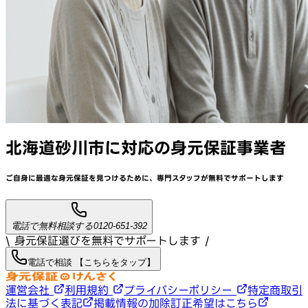
北海道砂川市
に対応
の身元保証事業者
ご自身に最適な身元保証を見つけるために、
専門スタッフが
無料でサポート
します
電話で無料相談する
0120-651-392
\ 身元保証選びを無料でサポートします /
電話で相談 【こちらをタップ】
運営会社
利用規約
プライバシーポリシー
特定商取引
法に基づく表記
掲載情報の加除訂正希望はこちら