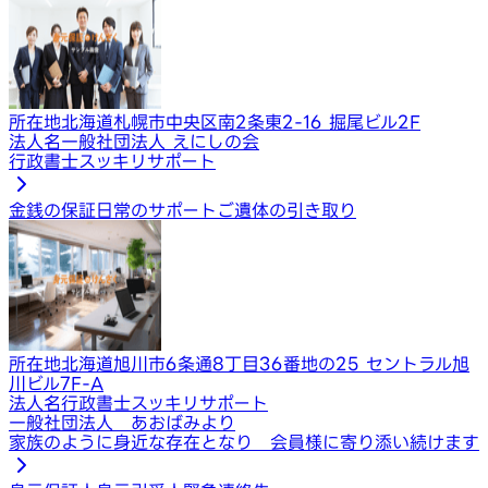
所在地
北海道札幌市中央区南2条東2-16 掘尾ビル2F
法人名
一般社団法人 えにしの会
行政書士スッキリサポート
金銭の保証
日常のサポート
ご遺体の引き取り
所在地
北海道旭川市6条通8丁目36番地の25 セントラル旭
川ビル7F-A
法人名
行政書士スッキリサポート
一般社団法人 あおばみより
家族のように身近な存在となり 会員様に寄り添い続けます