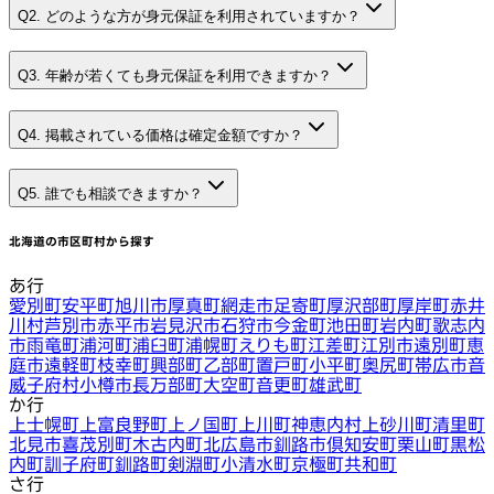
Q2. どのような方が身元保証を利用されていますか？
Q3. 年齢が若くても身元保証を利用できますか？
Q4. 掲載されている価格は確定金額ですか？
Q5. 誰でも相談できますか？
北海道
の市区町村から探す
あ行
愛別町
安平町
旭川市
厚真町
網走市
足寄町
厚沢部町
厚岸町
赤井
川村
芦別市
赤平市
岩見沢市
石狩市
今金町
池田町
岩内町
歌志内
市
雨竜町
浦河町
浦臼町
浦幌町
えりも町
江差町
江別市
遠別町
恵
庭市
遠軽町
枝幸町
興部町
乙部町
置戸町
小平町
奥尻町
帯広市
音
威子府村
小樽市
長万部町
大空町
音更町
雄武町
か行
上士幌町
上富良野町
上ノ国町
上川町
神恵内村
上砂川町
清里町
北見市
喜茂別町
木古内町
北広島市
釧路市
倶知安町
栗山町
黒松
内町
訓子府町
釧路町
剣淵町
小清水町
京極町
共和町
さ行