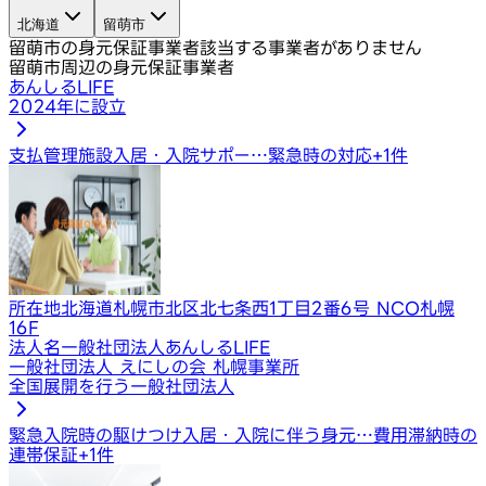
北海道
留萌市
留萌市の身元保証事業者
該当する事業者がありません
留萌市周辺の身元保証事業者
あんしるLIFE
2024年に設立
支払管理
施設入居・入院サポー…
緊急時の対応
+
1
件
所在地
北海道札幌市北区北七条西1丁目2番6号 NCO札幌
16F
法人名
一般社団法人あんしるLIFE
一般社団法人 えにしの会 札幌事業所
全国展開を行う一般社団法人
緊急入院時の駆けつけ
入居・入院に伴う身元…
費用滞納時の
連帯保証
+
1
件