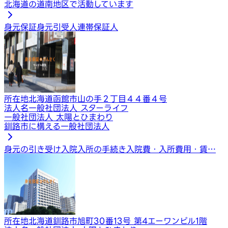
北海道の道南地区で活動しています
身元保証
身元引受人
連帯保証人
所在地
北海道函館市山の手２丁目４４番４号
法人名
一般社団法人 スターライフ
一般社団法人 太陽とひまわり
釧路市に構える一般社団法人
身元の引き受け
入院入所の手続き
入院費・入所費用・賃…
所在地
北海道釧路市旭町30番13号 第4エーワンビル1階