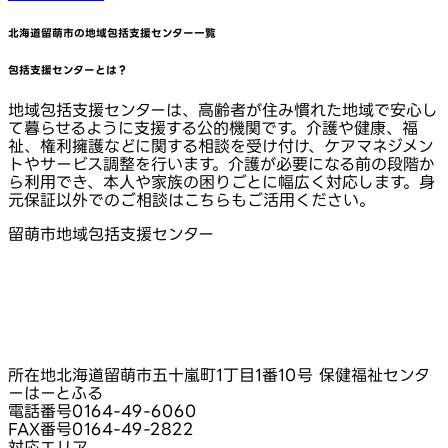
北海道留萌市
の地域包括支援センター一覧
包括支援センターとは？
地域包括支援センターは、高齢者が住み慣れた地域で安心し
て暮らせるように支援する公的機関です。介護や健康、福
祉、権利擁護などに関する相談を受け付け、ケアマネジメン
トやサービス調整を行います。介護が必要になる前の段階か
ら利用でき、本人や家族の困りごとに幅広く対応します。身
元保証以外でのご相談はこちらもご活用ください。
留萌市地域包括支援センター
所在地
北海道留萌市五十嵐町1丁目1番10号 保健福祉センタ
ーはーとふる
電話番号
0164-49-6060
FAX番号
0164-49-2822
対応エリア