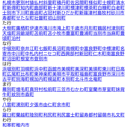
札幌市
更別村
猿払村
斜里町
積丹町
佐呂間町
様似町
士幌町
清水
町
新得町
知内町
鹿部町
新十津川町
標津町
標茶町
白糠町
白老町
士別市
下川町
鹿追町
占冠村
新ひだか町
新篠津村
島牧村
砂川市
寿都町
せたな町
壮瞥町
初山別町
た行
大樹町
鷹栖町
伊達市
滝川市
滝上町
千歳市
月形町
鶴居村
津別町
天塩町
洞爺湖町
苫前町
苫小牧市
豊富町
豊浦町
当別市
当麻町
豊
頃町
泊村
な行
中頓別町
奈井江町
七飯町
長沼町
南幌町
中富良野町
中標津町
名
寄市
中川町
中札内村
ニセコ町
西興部村
新冠町
仁木町
南富良野
町
沼田町
根室市
登別市
は行
浜頓別町
羽幌町
浜中町
函館市
美幌町
美深町
美瑛町
東川町
日高
町
広尾町
比布町
東神楽町
美唄市
平取町
福島町
富良野市
深川市
古平町
別海町
幌加内町
幌延町
本別町
北斗市
北竜町
ま行
幕別町
増毛町
真狩村
松前町
三笠市
むかわ町
室蘭市
芽室町
妹背
牛町
紋別市
森町
や行
八雲町
湧別町
夕張市
由仁町
余市町
ら行
羅臼町
蘭越町
陸別町
利尻町
利尻富士町
留寿都村
留萌市
礼文町
わ行
和寒町
稚内市