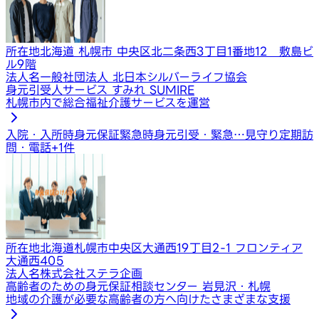
所在地
北海道 札幌市 中央区北二条西3丁目1番地12 敷島ビ
ル9階
法人名
一般社団法人 北日本シルバーライフ協会
身元引受人サービス すみれ SUMIRE
札幌市内で総合福祉介護サービスを運営
入院・入所時身元保証
緊急時身元引受・緊急…
見守り定期訪
問・電話
+
1
件
所在地
北海道札幌市中央区大通西19丁目2-1 フロンティア
大通西405
法人名
株式会社ステラ企画
高齢者のための身元保証相談センター 岩見沢・札幌
地域の介護が必要な高齢者の方へ向けたさまざまな支援