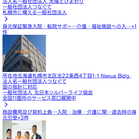
法人名
一般社団法人 太陽とひまわり
一般社団法人つなぐて
札幌市に構える一般社団法人
身元保証
緊急入院・転院サポー…
介護・福祉施設への入…
+
1
件
所在地
北海道札幌市北区北22条西4丁目1-1 Nexus Bldg.
法人名
一般社団法人つなぐて
国の指針に対応
一般社団法人 北日本シルバーライフ協会
全国11箇所のサービス窓口展開中
施設費用及び契約上負…
入院・治療・介護に関…
退去時の身
元引受
+
3
件