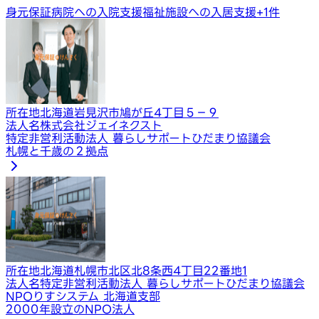
身元保証
病院への入院支援
福祉施設への入居支援
+
1
件
所在地
北海道岩見沢市鳩が丘4丁目５−９
法人名
株式会社ジェイネクスト
特定非営利活動法人 暮らしサポートひだまり協議会
札幌と千歳の２拠点
所在地
北海道札幌市北区北8条西4丁目22番地1
法人名
特定非営利活動法人 暮らしサポートひだまり協議会
NPOりすシステム 北海道支部
2000年設立のNPO法人