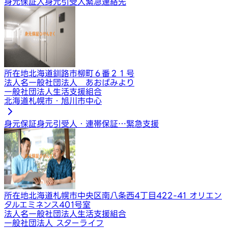
身元保証人
身元引受人
緊急連絡先
所在地
北海道釧路市柳町６番２１号
法人名
一般社団法人 あおばみより
一般社団法人生活支援組合
北海道札幌市・旭川市中心
身元保証
身元引受人・連帯保証…
緊急支援
所在地
北海道札幌市中央区南八条西4丁目422-41 オリエン
タルエミネンス401号室
法人名
一般社団法人生活支援組合
一般社団法人 スターライフ