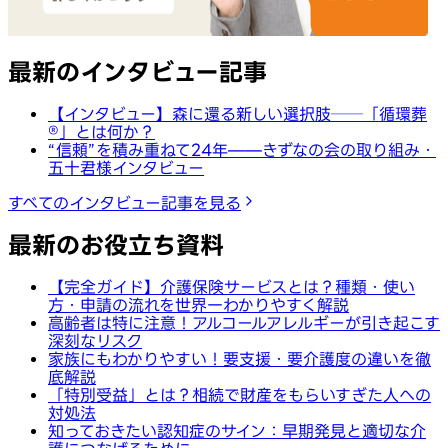
最新のインタビュー記事
【インタビュー】森に還る新しい選択肢──「循環葬
®︎」とは何か？
“信頼”を積み重ねて24年——きずなの会の取り組み・
五十君様インタビュー
すべてのインタビュー記事を見る
最新のお役立ち資料
【完全ガイド】介護保険サービスとは？種類・使い
方・申請の流れを世界一わかりやすく解説
高齢者は特に注意！アルコールアレルギーが引き起こす
深刻なリスク
家族にもわかりやすい！要支援・要介護度の違いを徹
底解説
「特別受益」とは？相続で財産をもらいすぎた人への
対処法
知っておきたい認知症のサイン：早期発見と適切な介