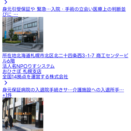
身元引受保証や 緊急…
入院・手術の立会い
医療上の判断並
びに …
所在地
北海道札幌市北区北二十四条西3-1-7 商工センタービ
ル6階
法人名
NPOりすシステム
おひさぽ 札幌支店
全国14拠点を運営する株式会社
身元保証
病院の入退院手続きサ…
介護施設への入退所手…
+
1
件