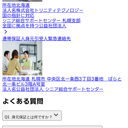
所在地
北海道
法人名
株式会社トリニティテクノロジー
国の指針に対応
シニア総合サポートセンター 札幌支部
全国に拠点を持つ公益社団法人
連帯保証人
身元引受人
緊急連絡先
所在地
北海道 札幌市 中央区北一条西3丁目3番地 ばらと
北一条ビル3階A号室
法人名
公益社団法人 シニア総合サポートセンター
よくある質問
Q1. 身元保証とは何ですか？