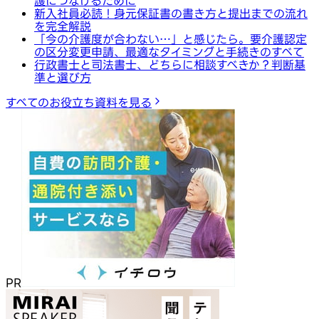
護につなげるために
新入社員必読！身元保証書の書き方と提出までの流れ
を完全解説
「今の介護度が合わない…」と感じたら。要介護認定
の区分変更申請、最適なタイミングと手続きのすべて
行政書士と司法書士、どちらに相談すべきか？判断基
準と選び方
すべてのお役立ち資料を見る
PR