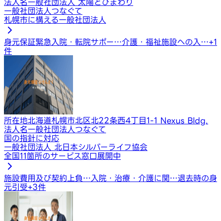
法人名
一般社団法人 太陽とひまわり
一般社団法人つなぐて
札幌市に構える一般社団法人
身元保証
緊急入院・転院サポー…
介護・福祉施設への入…
+
1
件
所在地
北海道札幌市北区北22条西4丁目1-1 Nexus Bldg.
法人名
一般社団法人つなぐて
国の指針に対応
一般社団法人 北日本シルバーライフ協会
全国11箇所のサービス窓口展開中
施設費用及び契約上負…
入院・治療・介護に関…
退去時の身
元引受
+
3
件