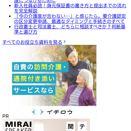
護につなげるために
新入社員必読！身元保証書の書き方と提出までの流れ
を完全解説
「今の介護度が合わない…」と感じたら。要介護認定
の区分変更申請、最適なタイミングと手続きのすべて
行政書士と司法書士、どちらに相談すべきか？判断基
準と選び方
すべてのお役立ち資料を見る
PR