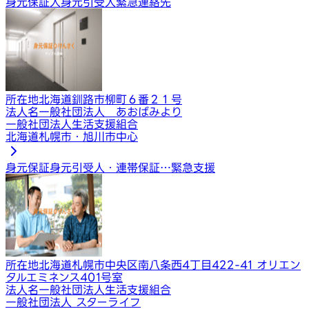
身元保証人
身元引受人
緊急連絡先
所在地
北海道釧路市柳町６番２１号
法人名
一般社団法人 あおばみより
一般社団法人生活支援組合
北海道札幌市・旭川市中心
身元保証
身元引受人・連帯保証…
緊急支援
所在地
北海道札幌市中央区南八条西4丁目422-41 オリエン
タルエミネンス401号室
法人名
一般社団法人生活支援組合
一般社団法人 スターライフ