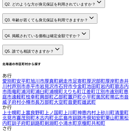
Q2. どのような方が身元保証を利用されていますか？
Q3. 年齢が若くても身元保証を利用できますか？
Q4. 掲載されている価格は確定金額ですか？
Q5. 誰でも相談できますか？
北海道
の市区町村から探す
あ行
愛別町
安平町
旭川市
厚真町
網走市
足寄町
厚沢部町
厚岸町
赤井
川村
芦別市
赤平市
岩見沢市
石狩市
今金町
池田町
岩内町
歌志内
市
雨竜町
浦河町
浦臼町
浦幌町
えりも町
江差町
江別市
遠別町
恵
庭市
遠軽町
枝幸町
興部町
乙部町
置戸町
小平町
奥尻町
帯広市
音
威子府村
小樽市
長万部町
大空町
音更町
雄武町
か行
上士幌町
上富良野町
上ノ国町
上川町
神恵内村
上砂川町
清里町
北見市
喜茂別町
木古内町
北広島市
釧路市
倶知安町
栗山町
黒松
内町
訓子府町
釧路町
剣淵町
小清水町
京極町
共和町
さ行