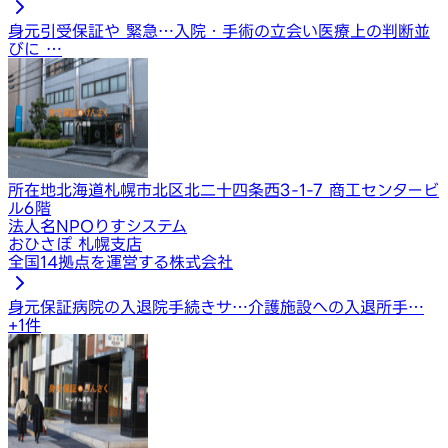
身元引受保証や 緊急…
入院・手術の立会い
医療上の判断並
びに …
所在地
北海道札幌市北区北二十四条西3-1-7 商工センタービ
ル6階
法人名
NPOりすシステム
おひさぽ 札幌支店
全国14拠点を運営する株式会社
身元保証
病院の入退院手続きサ…
介護施設への入退所手…
+
1
件