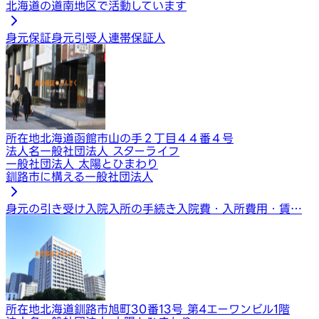
北海道の道南地区で活動しています
身元保証
身元引受人
連帯保証人
所在地
北海道函館市山の手２丁目４４番４号
法人名
一般社団法人 スターライフ
一般社団法人 太陽とひまわり
釧路市に構える一般社団法人
身元の引き受け
入院入所の手続き
入院費・入所費用・賃…
所在地
北海道釧路市旭町30番13号 第4エーワンビル1階