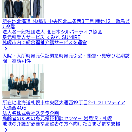
所在地
北海道 札幌市 中央区北二条西3丁目1番地12 敷島ビ
ル9階
法人名
一般社団法人 北日本シルバーライフ協会
身元引受人サービス すみれ SUMIRE
札幌市内で総合福祉介護サービスを運営
入院・入所時身元保証
緊急時身元引受・緊急…
見守り定期訪
問・電話
+
1
件
所在地
北海道札幌市中央区大通西19丁目2-1 フロンティア
大通西405
法人名
株式会社ステラ企画
高齢者のための身元保証相談センター 岩見沢・札幌
地域の介護が必要な高齢者の方へ向けたさまざまな支援