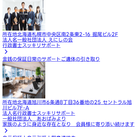
所在地
北海道札幌市中央区南2条東2-16 掘尾ビル2F
法人名
一般社団法人 えにしの会
行政書士スッキリサポート
金銭の保証
日常のサポート
ご遺体の引き取り
所在地
北海道旭川市6条通8丁目36番地の25 セントラル旭
川ビル7F-A
法人名
行政書士スッキリサポート
一般社団法人 あおばみより
家族のように身近な存在となり 会員様に寄り添い続けます