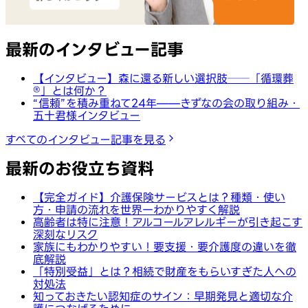
最新のインタビュー記事
【インタビュー】森に還る新しい選択肢──「循環葬
®︎」とは何か？
“信頼”を積み重ねて24年——きずなの会の取り組み・
五十君様インタビュー
すべてのインタビュー記事を見る
最新のお役立ち資料
【完全ガイド】介護保険サービスとは？種類・使い
方・申請の流れを世界一わかりやすく解説
高齢者は特に注意！アルコールアレルギーが引き起こす
深刻なリスク
家族にもわかりやすい！要支援・要介護度の違いを徹
底解説
「特別受益」とは？相続で財産をもらいすぎた人への
対処法
知っておきたい認知症のサイン：早期発見と適切な介