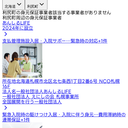
北海道
利尻町
利尻町の身元保証事業者
該当する事業者がありません
利尻町周辺の身元保証事業者
あんしるLIFE
2024年に設立
支払管理
施設入居・入院サポー…
緊急時の対応
+
1
件
所在地
北海道札幌市北区北七条西1丁目2番6号 NCO札幌
16F
法人名
一般社団法人あんしるLIFE
一般社団法人 えにしの会 札幌事業所
全国展開を行う一般社団法人
緊急入院時の駆けつけ
入居・入院に伴う身元…
費用滞納時の
連帯保証
+
1
件