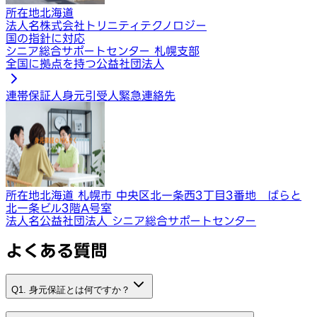
所在地
北海道
法人名
株式会社トリニティテクノロジー
国の指針に対応
シニア総合サポートセンター 札幌支部
全国に拠点を持つ公益社団法人
連帯保証人
身元引受人
緊急連絡先
所在地
北海道 札幌市 中央区北一条西3丁目3番地 ばらと
北一条ビル3階A号室
法人名
公益社団法人 シニア総合サポートセンター
よくある質問
Q1. 身元保証とは何ですか？