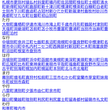
札幌市
更別村
猿払村
斜里町
積丹町
佐呂間町
様似町
士幌町
清水
町
新得町
知内町
鹿部町
新十津川町
標津町
標茶町
白糠町
白老町
士別市
下川町
鹿追町
占冠村
新ひだか町
新篠津村
島牧村
砂川市
寿都町
せたな町
壮瞥町
初山別町
た行
大樹町
鷹栖町
伊達市
滝川市
滝上町
千歳市
月形町
鶴居村
津別町
天塩町
洞爺湖町
苫前町
苫小牧市
豊富町
豊浦町
当別市
当麻町
豊
頃町
泊村
な行
中頓別町
奈井江町
七飯町
長沼町
南幌町
中富良野町
中標津町
名
寄市
中川町
中札内村
ニセコ町
西興部村
新冠町
仁木町
南富良野
町
沼田町
根室市
登別市
は行
浜頓別町
羽幌町
浜中町
函館市
美幌町
美深町
美瑛町
東川町
日高
町
広尾町
比布町
東神楽町
美唄市
平取町
福島町
富良野市
深川市
古平町
別海町
幌加内町
幌延町
本別町
北斗市
北竜町
ま行
幕別町
増毛町
真狩村
松前町
三笠市
むかわ町
室蘭市
芽室町
妹背
牛町
紋別市
森町
や行
八雲町
湧別町
夕張市
由仁町
余市町
ら行
羅臼町
蘭越町
陸別町
利尻町
利尻富士町
留寿都村
留萌市
礼文町
わ行
和寒町
稚内市