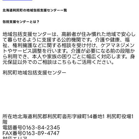
北海道利尻町
の地域包括支援センター一覧
包括支援センターとは？
地域包括支援センターは、高齢者が住み慣れた地域で安心し
て暮らせるように支援する公的機関です。介護や健康、福
祉、権利擁護などに関する相談を受け付け、ケアマネジメン
トやサービス調整を行います。介護が必要になる前の段階か
ら利用でき、本人や家族の困りごとに幅広く対応します。身
元保証以外でのご相談はこちらもご活用ください。
利尻町地域包括支援センター
所在地
北海道利尻郡利尻町沓形字緑町14番地1 利尻町役場1
階
電話番号
0163-84-2345
FAX番号
0163-89-4747
対応エリア