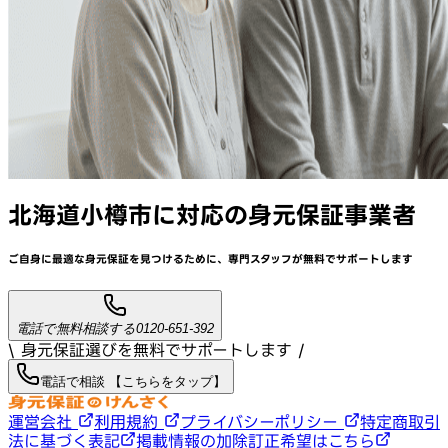
北海道小樽市
に対応
の身元保証事業者
ご自身に最適な身元保証を見つけるために、
専門スタッフが
無料でサポート
します
電話で無料相談する
0120-651-392
\ 身元保証選びを無料でサポートします /
電話で相談 【こちらをタップ】
運営会社
利用規約
プライバシーポリシー
特定商取引
法に基づく表記
掲載情報の加除訂正希望はこちら