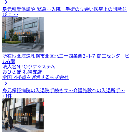
身元引受保証や 緊急…
入院・手術の立会い
医療上の判断並
びに …
所在地
北海道札幌市北区北二十四条西3-1-7 商工センタービ
ル6階
法人名
NPOりすシステム
おひさぽ 札幌支店
全国14拠点を運営する株式会社
身元保証
病院の入退院手続きサ…
介護施設への入退所手…
+
1
件