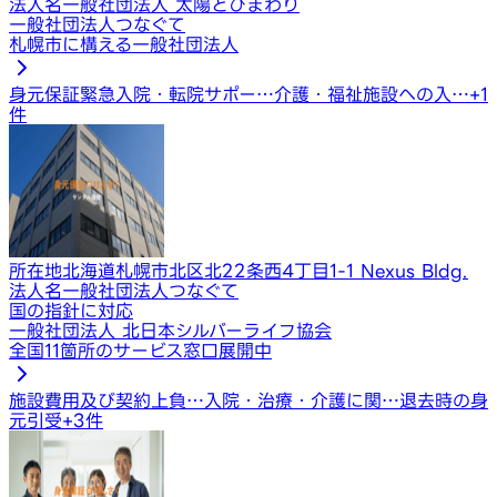
法人名
一般社団法人 太陽とひまわり
一般社団法人つなぐて
札幌市に構える一般社団法人
身元保証
緊急入院・転院サポー…
介護・福祉施設への入…
+
1
件
所在地
北海道札幌市北区北22条西4丁目1-1 Nexus Bldg.
法人名
一般社団法人つなぐて
国の指針に対応
一般社団法人 北日本シルバーライフ協会
全国11箇所のサービス窓口展開中
施設費用及び契約上負…
入院・治療・介護に関…
退去時の身
元引受
+
3
件