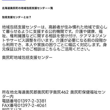
北海道奥尻町
の地域包括支援センター一覧
包括支援センターとは？
地域包括支援センターは、高齢者が住み慣れた地域で安心し
て暮らせるように支援する公的機関です。介護や健康、福
祉、権利擁護などに関する相談を受け付け、ケアマネジメン
トやサービス調整を行います。介護が必要になる前の段階か
ら利用でき、本人や家族の困りごとに幅広く対応します。身
元保証以外でのご相談はこちらもご活用ください。
奥尻町地域包括支援センター
所在地
北海道奥尻郡奥尻町字奥尻462 奥尻町保健福祉セン
ター内
電話番号
01397-2-3381
FAX番号
01397-2-4061
対応エリア