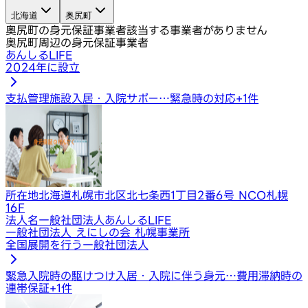
北海道
奥尻町
奥尻町の身元保証事業者
該当する事業者がありません
奥尻町周辺の身元保証事業者
あんしるLIFE
2024年に設立
支払管理
施設入居・入院サポー…
緊急時の対応
+
1
件
所在地
北海道札幌市北区北七条西1丁目2番6号 NCO札幌
16F
法人名
一般社団法人あんしるLIFE
一般社団法人 えにしの会 札幌事業所
全国展開を行う一般社団法人
緊急入院時の駆けつけ
入居・入院に伴う身元…
費用滞納時の
連帯保証
+
1
件