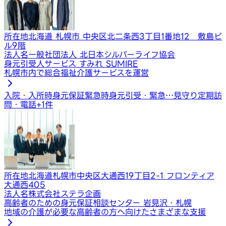
所在地
北海道 札幌市 中央区北二条西3丁目1番地12 敷島ビ
ル9階
法人名
一般社団法人 北日本シルバーライフ協会
身元引受人サービス すみれ SUMIRE
札幌市内で総合福祉介護サービスを運営
入院・入所時身元保証
緊急時身元引受・緊急…
見守り定期訪
問・電話
+
1
件
所在地
北海道札幌市中央区大通西19丁目2-1 フロンティア
大通西405
法人名
株式会社ステラ企画
高齢者のための身元保証相談センター 岩見沢・札幌
地域の介護が必要な高齢者の方へ向けたさまざまな支援