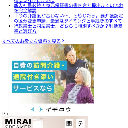
護につなげるために
新入社員必読！身元保証書の書き方と提出までの流れ
を完全解説
「今の介護度が合わない…」と感じたら。要介護認定
の区分変更申請、最適なタイミングと手続きのすべて
行政書士と司法書士、どちらに相談すべきか？判断基
準と選び方
すべてのお役立ち資料を見る
PR