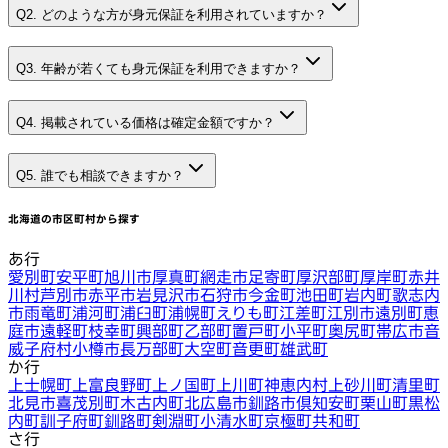
Q2. どのような方が身元保証を利用されていますか？
Q3. 年齢が若くても身元保証を利用できますか？
Q4. 掲載されている価格は確定金額ですか？
Q5. 誰でも相談できますか？
北海道
の市区町村から探す
あ行
愛別町
安平町
旭川市
厚真町
網走市
足寄町
厚沢部町
厚岸町
赤井
川村
芦別市
赤平市
岩見沢市
石狩市
今金町
池田町
岩内町
歌志内
市
雨竜町
浦河町
浦臼町
浦幌町
えりも町
江差町
江別市
遠別町
恵
庭市
遠軽町
枝幸町
興部町
乙部町
置戸町
小平町
奥尻町
帯広市
音
威子府村
小樽市
長万部町
大空町
音更町
雄武町
か行
上士幌町
上富良野町
上ノ国町
上川町
神恵内村
上砂川町
清里町
北見市
喜茂別町
木古内町
北広島市
釧路市
倶知安町
栗山町
黒松
内町
訓子府町
釧路町
剣淵町
小清水町
京極町
共和町
さ行