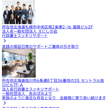
所在地
北海道札幌市中央区南2条東2-16 掘尾ビル2F
法人名
一般社団法人 えにしの会
行政書士スッキリサポート
金銭の保証
日常のサポート
ご遺体の引き取り
所在地
北海道旭川市6条通8丁目36番地の25 セントラル旭
川ビル7F-A
法人名
行政書士スッキリサポート
一般社団法人 あおばみより
家族のように身近な存在となり 会員様に寄り添い続けます