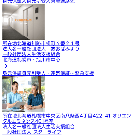
身元保証人
身元引受人
緊急連絡先
所在地
北海道釧路市柳町６番２１号
法人名
一般社団法人 あおばみより
一般社団法人生活支援組合
北海道札幌市・旭川市中心
身元保証
身元引受人・連帯保証…
緊急支援
所在地
北海道札幌市中央区南八条西4丁目422-41 オリエン
タルエミネンス401号室
法人名
一般社団法人生活支援組合
一般社団法人 スターライフ