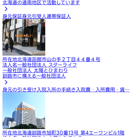
北海道の道南地区で活動しています
身元保証
身元引受人
連帯保証人
所在地
北海道函館市山の手２丁目４４番４号
法人名
一般社団法人 スターライフ
一般社団法人 太陽とひまわり
釧路市に構える一般社団法人
身元の引き受け
入院入所の手続き
入院費・入所費用・賃…
所在地
北海道釧路市旭町30番13号 第4エーワンビル1階