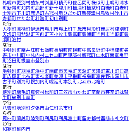
札幌市
更別村
猿払村
斜里町
積丹町
佐呂間町
様似町
士幌町
清水
町
新得町
知内町
鹿部町
新十津川町
標津町
標茶町
白糠町
白老町
士別市
下川町
鹿追町
占冠村
新ひだか町
新篠津村
島牧村
砂川市
寿都町
せたな町
壮瞥町
初山別町
た行
大樹町
鷹栖町
伊達市
滝川市
滝上町
千歳市
月形町
鶴居村
津別町
天塩町
洞爺湖町
苫前町
苫小牧市
豊富町
豊浦町
当別市
当麻町
豊
頃町
泊村
な行
中頓別町
奈井江町
七飯町
長沼町
南幌町
中富良野町
中標津町
名
寄市
中川町
中札内村
ニセコ町
西興部村
新冠町
仁木町
南富良野
町
沼田町
根室市
登別市
は行
浜頓別町
羽幌町
浜中町
函館市
美幌町
美深町
美瑛町
東川町
日高
町
広尾町
比布町
東神楽町
美唄市
平取町
福島町
富良野市
深川市
古平町
別海町
幌加内町
幌延町
本別町
北斗市
北竜町
ま行
幕別町
増毛町
真狩村
松前町
三笠市
むかわ町
室蘭市
芽室町
妹背
牛町
紋別市
森町
や行
八雲町
湧別町
夕張市
由仁町
余市町
ら行
羅臼町
蘭越町
陸別町
利尻町
利尻富士町
留寿都村
留萌市
礼文町
わ行
和寒町
稚内市