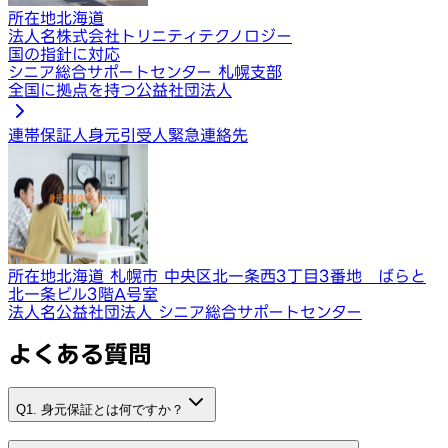
所在地
北海道
法人名
株式会社トリニティテクノロジー
国の指針に対応
シニア総合サポートセンター 札幌支部
全国に拠点を持つ公益社団法人
連帯保証人
身元引受人
緊急連絡先
所在地
北海道 札幌市 中央区北一条西3丁目3番地 ばらと
北一条ビル3階A号室
法人名
公益社団法人 シニア総合サポートセンター
よくある質問
Q1. 身元保証とは何ですか？