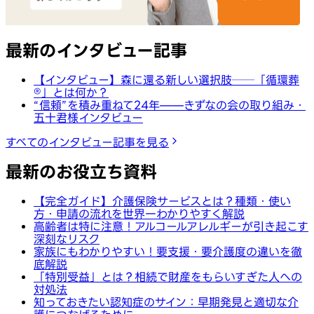
最新のインタビュー記事
【インタビュー】森に還る新しい選択肢──「循環葬
®︎」とは何か？
“信頼”を積み重ねて24年——きずなの会の取り組み・
五十君様インタビュー
すべてのインタビュー記事を見る
最新のお役立ち資料
【完全ガイド】介護保険サービスとは？種類・使い
方・申請の流れを世界一わかりやすく解説
高齢者は特に注意！アルコールアレルギーが引き起こす
深刻なリスク
家族にもわかりやすい！要支援・要介護度の違いを徹
底解説
「特別受益」とは？相続で財産をもらいすぎた人への
対処法
知っておきたい認知症のサイン：早期発見と適切な介