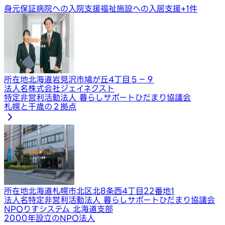
身元保証
病院への入院支援
福祉施設への入居支援
+
1
件
所在地
北海道岩見沢市鳩が丘4丁目５−９
法人名
株式会社ジェイネクスト
特定非営利活動法人 暮らしサポートひだまり協議会
札幌と千歳の２拠点
所在地
北海道札幌市北区北8条西4丁目22番地1
法人名
特定非営利活動法人 暮らしサポートひだまり協議会
NPOりすシステム 北海道支部
2000年設立のNPO法人