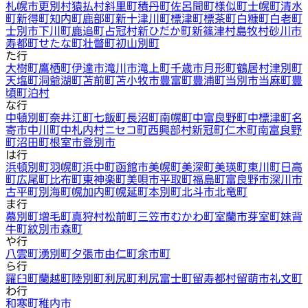
札幌市
更別村
猿払村
斜里町
積丹町
佐呂間町
様似町
士幌町
清水
町
新得町
知内町
鹿部町
新十津川町
標津町
標茶町
白糠町
白老町
士別市
下川町
鹿追町
占冠村
新ひだか町
新篠津村
島牧村
砂川市
寿都町
せたな町
壮瞥町
初山別町
た行
大樹町
鷹栖町
伊達市
滝川市
滝上町
千歳市
月形町
鶴居村
津別町
天塩町
洞爺湖町
苫前町
苫小牧市
豊富町
豊浦町
当別市
当麻町
豊
頃町
泊村
な行
中頓別町
奈井江町
七飯町
長沼町
南幌町
中富良野町
中標津町
名
寄市
中川町
中札内村
ニセコ町
西興部村
新冠町
仁木町
南富良野
町
沼田町
根室市
登別市
は行
浜頓別町
羽幌町
浜中町
函館市
美幌町
美深町
美瑛町
東川町
日高
町
広尾町
比布町
東神楽町
美唄市
平取町
福島町
富良野市
深川市
古平町
別海町
幌加内町
幌延町
本別町
北斗市
北竜町
ま行
幕別町
増毛町
真狩村
松前町
三笠市
むかわ町
室蘭市
芽室町
妹背
牛町
紋別市
森町
や行
八雲町
湧別町
夕張市
由仁町
余市町
ら行
羅臼町
蘭越町
陸別町
利尻町
利尻富士町
留寿都村
留萌市
礼文町
わ行
和寒町
稚内市