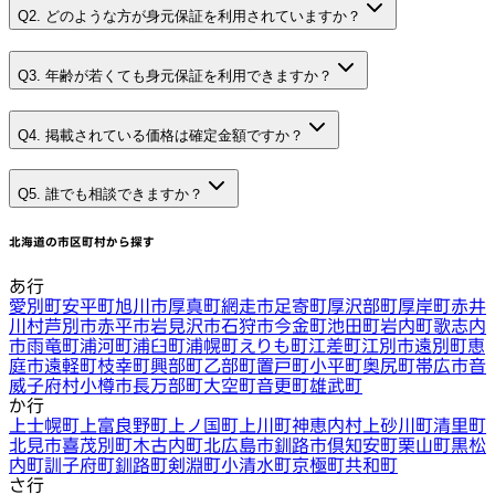
Q2. どのような方が身元保証を利用されていますか？
Q3. 年齢が若くても身元保証を利用できますか？
Q4. 掲載されている価格は確定金額ですか？
Q5. 誰でも相談できますか？
北海道
の市区町村から探す
あ行
愛別町
安平町
旭川市
厚真町
網走市
足寄町
厚沢部町
厚岸町
赤井
川村
芦別市
赤平市
岩見沢市
石狩市
今金町
池田町
岩内町
歌志内
市
雨竜町
浦河町
浦臼町
浦幌町
えりも町
江差町
江別市
遠別町
恵
庭市
遠軽町
枝幸町
興部町
乙部町
置戸町
小平町
奥尻町
帯広市
音
威子府村
小樽市
長万部町
大空町
音更町
雄武町
か行
上士幌町
上富良野町
上ノ国町
上川町
神恵内村
上砂川町
清里町
北見市
喜茂別町
木古内町
北広島市
釧路市
倶知安町
栗山町
黒松
内町
訓子府町
釧路町
剣淵町
小清水町
京極町
共和町
さ行