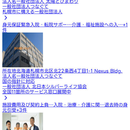
法人名
一般社団法人 太陽とひまわり
一般社団法人つなぐて
札幌市に構える一般社団法人
身元保証
緊急入院・転院サポー…
介護・福祉施設への入…
+
1
件
所在地
北海道札幌市北区北22条西4丁目1-1 Nexus Bldg.
法人名
一般社団法人つなぐて
国の指針に対応
一般社団法人 北日本シルバーライフ協会
全国11箇所のサービス窓口展開中
施設費用及び契約上負…
入院・治療・介護に関…
退去時の身
元引受
+
3
件