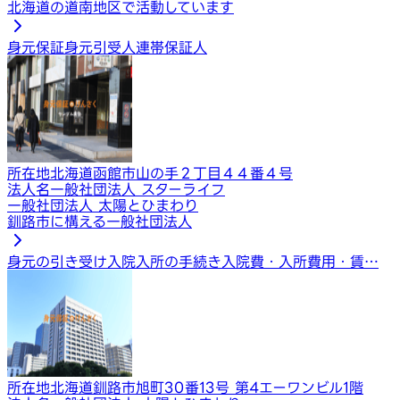
北海道の道南地区で活動しています
身元保証
身元引受人
連帯保証人
所在地
北海道函館市山の手２丁目４４番４号
法人名
一般社団法人 スターライフ
一般社団法人 太陽とひまわり
釧路市に構える一般社団法人
身元の引き受け
入院入所の手続き
入院費・入所費用・賃…
所在地
北海道釧路市旭町30番13号 第4エーワンビル1階