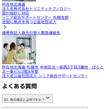
所在地
北海道
法人名
株式会社トリニティテクノロジー
国の指針に対応
シニア総合サポートセンター 札幌支部
全国に拠点を持つ公益社団法人
連帯保証人
身元引受人
緊急連絡先
所在地
北海道 札幌市 中央区北一条西3丁目3番地 ばらと
北一条ビル3階A号室
法人名
公益社団法人 シニア総合サポートセンター
よくある質問
Q1. 身元保証とは何ですか？