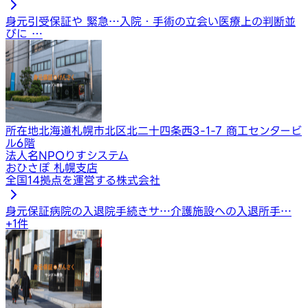
身元引受保証や 緊急…
入院・手術の立会い
医療上の判断並
びに …
所在地
北海道札幌市北区北二十四条西3-1-7 商工センタービ
ル6階
法人名
NPOりすシステム
おひさぽ 札幌支店
全国14拠点を運営する株式会社
身元保証
病院の入退院手続きサ…
介護施設への入退所手…
+
1
件