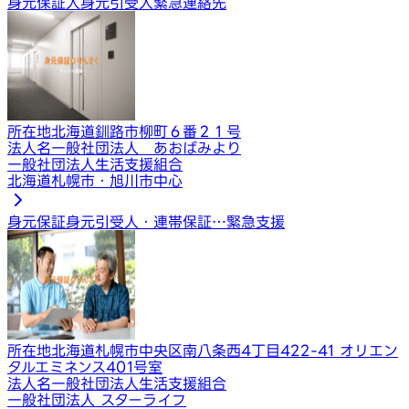
身元保証人
身元引受人
緊急連絡先
所在地
北海道釧路市柳町６番２１号
法人名
一般社団法人 あおばみより
一般社団法人生活支援組合
北海道札幌市・旭川市中心
身元保証
身元引受人・連帯保証…
緊急支援
所在地
北海道札幌市中央区南八条西4丁目422-41 オリエン
タルエミネンス401号室
法人名
一般社団法人生活支援組合
一般社団法人 スターライフ