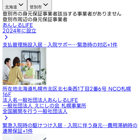
北海道
登別市
登別市の身元保証事業者
該当する事業者がありません
登別市周辺の身元保証事業者
あんしるLIFE
2024年に設立
支払管理
施設入居・入院サポー…
緊急時の対応
+
1
件
所在地
北海道札幌市北区北七条西1丁目2番6号 NCO札幌
16F
法人名
一般社団法人あんしるLIFE
一般社団法人 えにしの会 札幌事業所
全国展開を行う一般社団法人
緊急入院時の駆けつけ
入居・入院に伴う身元…
費用滞納時の
連帯保証
+
1
件