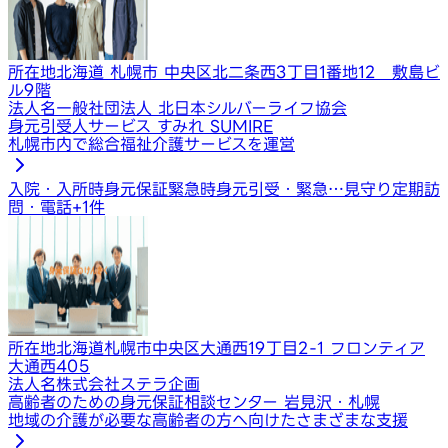
所在地
北海道 札幌市 中央区北二条西3丁目1番地12 敷島ビ
ル9階
法人名
一般社団法人 北日本シルバーライフ協会
身元引受人サービス すみれ SUMIRE
札幌市内で総合福祉介護サービスを運営
入院・入所時身元保証
緊急時身元引受・緊急…
見守り定期訪
問・電話
+
1
件
所在地
北海道札幌市中央区大通西19丁目2-1 フロンティア
大通西405
法人名
株式会社ステラ企画
高齢者のための身元保証相談センター 岩見沢・札幌
地域の介護が必要な高齢者の方へ向けたさまざまな支援