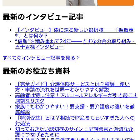
最新のインタビュー記事
【インタビュー】森に還る新しい選択肢──「循環葬
®︎」とは何か？
“信頼”を積み重ねて24年——きずなの会の取り組み・
五十君様インタビュー
すべてのインタビュー記事を見る
最新のお役立ち資料
【完全ガイド】介護保険サービスとは？種類・使い
方・申請の流れを世界一わかりやすく解説
高齢者は特に注意！アルコールアレルギーが引き起こす
深刻なリスク
家族にもわかりやすい！要支援・要介護度の違いを徹
底解説
「特別受益」とは？相続で財産をもらいすぎた人への
対処法
知っておきたい認知症のサイン：早期発見と適切な介
護につなげるために