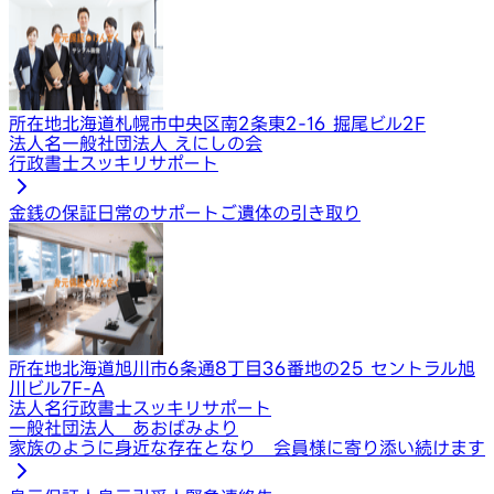
所在地
北海道札幌市中央区南2条東2-16 掘尾ビル2F
法人名
一般社団法人 えにしの会
行政書士スッキリサポート
金銭の保証
日常のサポート
ご遺体の引き取り
所在地
北海道旭川市6条通8丁目36番地の25 セントラル旭
川ビル7F-A
法人名
行政書士スッキリサポート
一般社団法人 あおばみより
家族のように身近な存在となり 会員様に寄り添い続けます