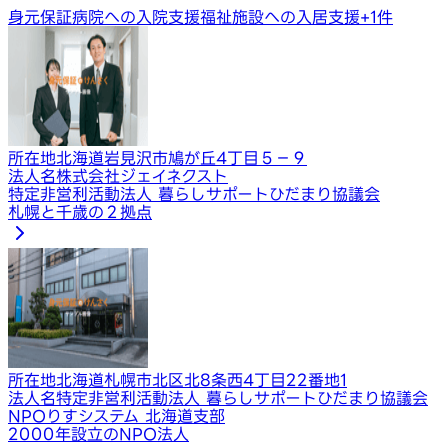
身元保証
病院への入院支援
福祉施設への入居支援
+
1
件
所在地
北海道岩見沢市鳩が丘4丁目５−９
法人名
株式会社ジェイネクスト
特定非営利活動法人 暮らしサポートひだまり協議会
札幌と千歳の２拠点
所在地
北海道札幌市北区北8条西4丁目22番地1
法人名
特定非営利活動法人 暮らしサポートひだまり協議会
NPOりすシステム 北海道支部
2000年設立のNPO法人