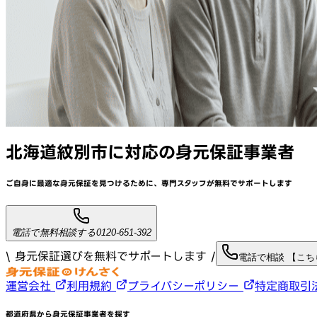
北海道紋別市
に対応
の身元保証事業者
ご自身に最適な身元保証を見つけるために、
専門スタッフが
無料でサポート
します
電話で無料相談する
0120-651-392
\ 身元保証選びを無料でサポートします /
電話で相談 【こ
運営会社
利用規約
プライバシーポリシー
特定商取引
都道府県から身元保証事業者を探す