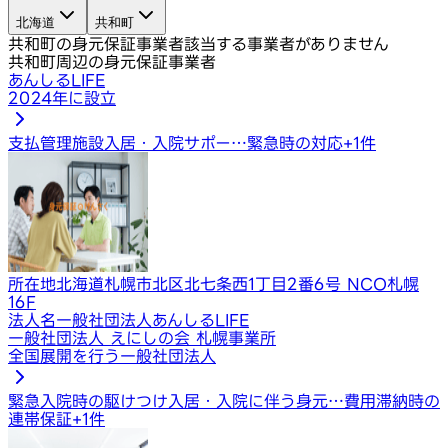
北海道
共和町
共和町の身元保証事業者
該当する事業者がありません
共和町周辺の身元保証事業者
あんしるLIFE
2024年に設立
支払管理
施設入居・入院サポー…
緊急時の対応
+
1
件
所在地
北海道札幌市北区北七条西1丁目2番6号 NCO札幌
16F
法人名
一般社団法人あんしるLIFE
一般社団法人 えにしの会 札幌事業所
全国展開を行う一般社団法人
緊急入院時の駆けつけ
入居・入院に伴う身元…
費用滞納時の
連帯保証
+
1
件