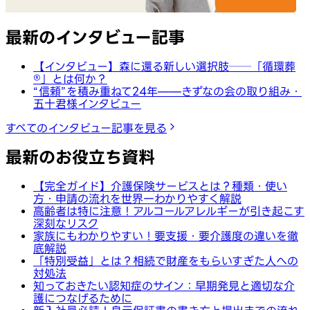
最新のインタビュー記事
【インタビュー】森に還る新しい選択肢──「循環葬
®︎」とは何か？
“信頼”を積み重ねて24年——きずなの会の取り組み・
五十君様インタビュー
すべてのインタビュー記事を見る
最新のお役立ち資料
【完全ガイド】介護保険サービスとは？種類・使い
方・申請の流れを世界一わかりやすく解説
高齢者は特に注意！アルコールアレルギーが引き起こす
深刻なリスク
家族にもわかりやすい！要支援・要介護度の違いを徹
底解説
「特別受益」とは？相続で財産をもらいすぎた人への
対処法
知っておきたい認知症のサイン：早期発見と適切な介
護につなげるために