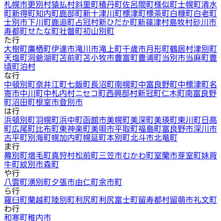
札幌市
更別村
猿払村
斜里町
積丹町
佐呂間町
様似町
士幌町
清水
町
新得町
知内町
鹿部町
新十津川町
標津町
標茶町
白糠町
白老町
士別市
下川町
鹿追町
占冠村
新ひだか町
新篠津村
島牧村
砂川市
寿都町
せたな町
壮瞥町
初山別町
た行
大樹町
鷹栖町
伊達市
滝川市
滝上町
千歳市
月形町
鶴居村
津別町
天塩町
洞爺湖町
苫前町
苫小牧市
豊富町
豊浦町
当別市
当麻町
豊
頃町
泊村
な行
中頓別町
奈井江町
七飯町
長沼町
南幌町
中富良野町
中標津町
名
寄市
中川町
中札内村
ニセコ町
西興部村
新冠町
仁木町
南富良野
町
沼田町
根室市
登別市
は行
浜頓別町
羽幌町
浜中町
函館市
美幌町
美深町
美瑛町
東川町
日高
町
広尾町
比布町
東神楽町
美唄市
平取町
福島町
富良野市
深川市
古平町
別海町
幌加内町
幌延町
本別町
北斗市
北竜町
ま行
幕別町
増毛町
真狩村
松前町
三笠市
むかわ町
室蘭市
芽室町
妹背
牛町
紋別市
森町
や行
八雲町
湧別町
夕張市
由仁町
余市町
ら行
羅臼町
蘭越町
陸別町
利尻町
利尻富士町
留寿都村
留萌市
礼文町
わ行
和寒町
稚内市