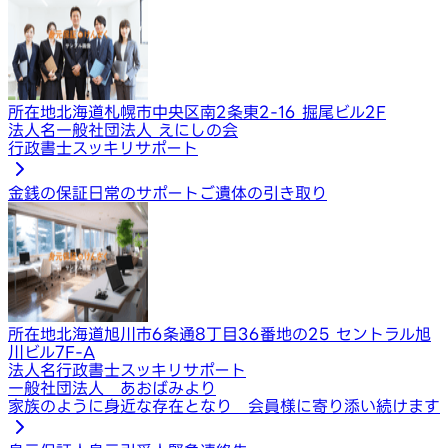
所在地
北海道札幌市中央区南2条東2-16 掘尾ビル2F
法人名
一般社団法人 えにしの会
行政書士スッキリサポート
金銭の保証
日常のサポート
ご遺体の引き取り
所在地
北海道旭川市6条通8丁目36番地の25 セントラル旭
川ビル7F-A
法人名
行政書士スッキリサポート
一般社団法人 あおばみより
家族のように身近な存在となり 会員様に寄り添い続けます