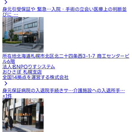
身元引受保証や 緊急…
入院・手術の立会い
医療上の判断並
びに …
所在地
北海道札幌市北区北二十四条西3-1-7 商工センタービ
ル6階
法人名
NPOりすシステム
おひさぽ 札幌支店
全国14拠点を運営する株式会社
身元保証
病院の入退院手続きサ…
介護施設への入退所手…
+
1
件