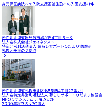
身元保証
病院への入院支援
福祉施設への入居支援
+
1
件
所在地
北海道岩見沢市鳩が丘4丁目５−９
法人名
株式会社ジェイネクスト
特定非営利活動法人 暮らしサポートひだまり協議会
札幌と千歳の２拠点
所在地
北海道札幌市北区北8条西4丁目22番地1
法人名
特定非営利活動法人 暮らしサポートひだまり協議会
NPOりすシステム 北海道支部
2000年設立のNPO法人