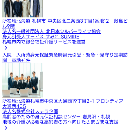
所在地
北海道 札幌市 中央区北二条西3丁目1番地12 敷島ビ
ル9階
法人名
一般社団法人 北日本シルバーライフ協会
身元引受人サービス すみれ SUMIRE
札幌市内で総合福祉介護サービスを運営
入院・入所時身元保証
緊急時身元引受・緊急…
見守り定期訪
問・電話
+
1
件
所在地
北海道札幌市中央区大通西19丁目2-1 フロンティア
大通西405
法人名
株式会社ステラ企画
高齢者のための身元保証相談センター 岩見沢・札幌
地域の介護が必要な高齢者の方へ向けたさまざまな支援