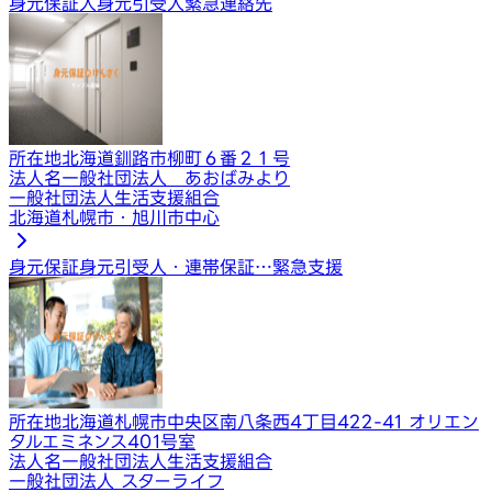
身元保証人
身元引受人
緊急連絡先
所在地
北海道釧路市柳町６番２１号
法人名
一般社団法人 あおばみより
一般社団法人生活支援組合
北海道札幌市・旭川市中心
身元保証
身元引受人・連帯保証…
緊急支援
所在地
北海道札幌市中央区南八条西4丁目422-41 オリエン
タルエミネンス401号室
法人名
一般社団法人生活支援組合
一般社団法人 スターライフ