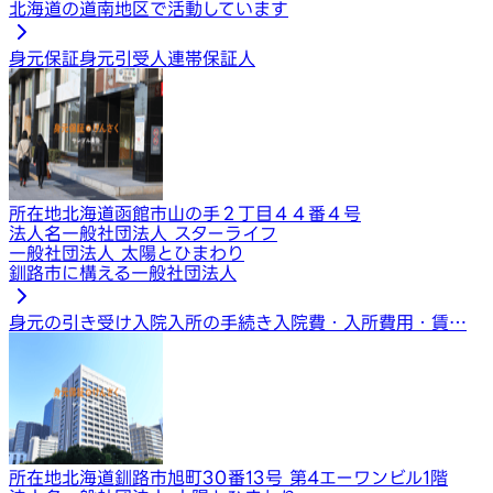
北海道の道南地区で活動しています
身元保証
身元引受人
連帯保証人
所在地
北海道函館市山の手２丁目４４番４号
法人名
一般社団法人 スターライフ
一般社団法人 太陽とひまわり
釧路市に構える一般社団法人
身元の引き受け
入院入所の手続き
入院費・入所費用・賃…
所在地
北海道釧路市旭町30番13号 第4エーワンビル1階