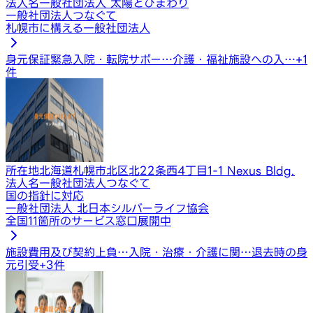
法人名
一般社団法人 太陽とひまわり
一般社団法人つなぐて
札幌市に構える一般社団法人
身元保証
緊急入院・転院サポー…
介護・福祉施設への入…
+
1
件
所在地
北海道札幌市北区北22条西4丁目1-1 Nexus Bldg.
法人名
一般社団法人つなぐて
国の指針に対応
一般社団法人 北日本シルバーライフ協会
全国11箇所のサービス窓口展開中
施設費用及び契約上負…
入院・治療・介護に関…
退去時の身
元引受
+
3
件