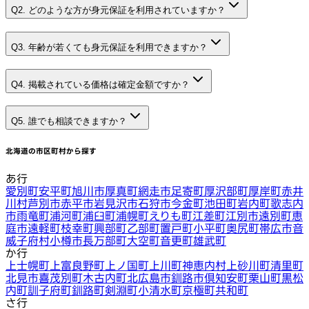
Q2. どのような方が身元保証を利用されていますか？
Q3. 年齢が若くても身元保証を利用できますか？
Q4. 掲載されている価格は確定金額ですか？
Q5. 誰でも相談できますか？
北海道
の市区町村から探す
あ行
愛別町
安平町
旭川市
厚真町
網走市
足寄町
厚沢部町
厚岸町
赤井
川村
芦別市
赤平市
岩見沢市
石狩市
今金町
池田町
岩内町
歌志内
市
雨竜町
浦河町
浦臼町
浦幌町
えりも町
江差町
江別市
遠別町
恵
庭市
遠軽町
枝幸町
興部町
乙部町
置戸町
小平町
奥尻町
帯広市
音
威子府村
小樽市
長万部町
大空町
音更町
雄武町
か行
上士幌町
上富良野町
上ノ国町
上川町
神恵内村
上砂川町
清里町
北見市
喜茂別町
木古内町
北広島市
釧路市
倶知安町
栗山町
黒松
内町
訓子府町
釧路町
剣淵町
小清水町
京極町
共和町
さ行