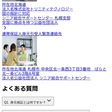
所在地
北海道
法人名
株式会社トリニティテクノロジー
国の指針に対応
シニア総合サポートセンター 札幌支部
全国に拠点を持つ公益社団法人
連帯保証人
身元引受人
緊急連絡先
所在地
北海道 札幌市 中央区北一条西3丁目3番地 ばらと
北一条ビル3階A号室
法人名
公益社団法人 シニア総合サポートセンター
よくある質問
Q1. 身元保証とは何ですか？