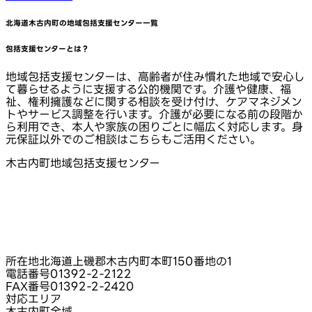
北海道木古内町
の地域包括支援センター一覧
包括支援センターとは？
地域包括支援センターは、高齢者が住み慣れた地域で安心し
て暮らせるように支援する公的機関です。介護や健康、福
祉、権利擁護などに関する相談を受け付け、ケアマネジメン
トやサービス調整を行います。介護が必要になる前の段階か
ら利用でき、本人や家族の困りごとに幅広く対応します。身
元保証以外でのご相談はこちらもご活用ください。
木古内町地域包括支援センター
所在地
北海道上磯郡木古内町本町150番地の1
電話番号
01392-2-2122
FAX番号
01392-2-2420
対応エリア
木古内町全域