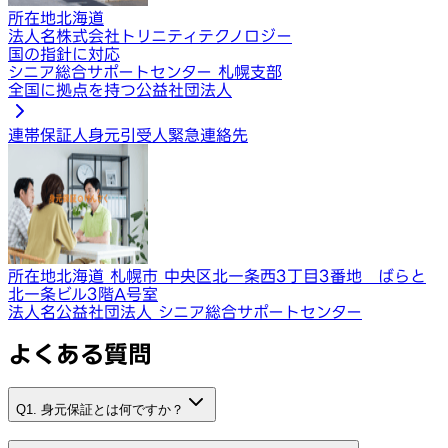
所在地
北海道
法人名
株式会社トリニティテクノロジー
国の指針に対応
シニア総合サポートセンター 札幌支部
全国に拠点を持つ公益社団法人
連帯保証人
身元引受人
緊急連絡先
所在地
北海道 札幌市 中央区北一条西3丁目3番地 ばらと
北一条ビル3階A号室
法人名
公益社団法人 シニア総合サポートセンター
よくある質問
Q1. 身元保証とは何ですか？