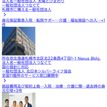
法人名
一般社団法人 太陽とひまわり
一般社団法人つなぐて
札幌市に構える一般社団法人
身元保証
緊急入院・転院サポー…
介護・福祉施設への入…
+
1
件
所在地
北海道札幌市北区北22条西4丁目1-1 Nexus Bldg.
法人名
一般社団法人つなぐて
国の指針に対応
一般社団法人 北日本シルバーライフ協会
全国11箇所のサービス窓口展開中
施設費用及び契約上負…
入院・治療・介護に関…
退去時の身
元引受
+
3
件