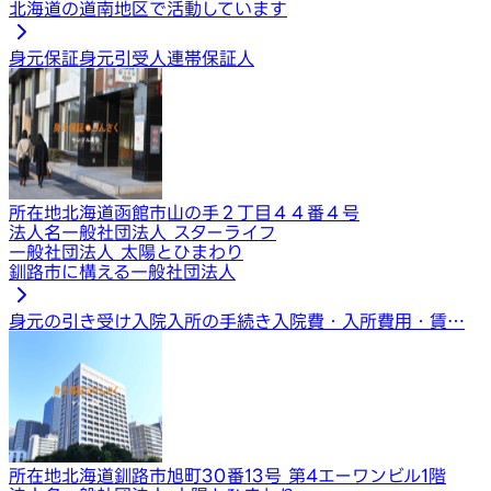
北海道の道南地区で活動しています
身元保証
身元引受人
連帯保証人
所在地
北海道函館市山の手２丁目４４番４号
法人名
一般社団法人 スターライフ
一般社団法人 太陽とひまわり
釧路市に構える一般社団法人
身元の引き受け
入院入所の手続き
入院費・入所費用・賃…
所在地
北海道釧路市旭町30番13号 第4エーワンビル1階