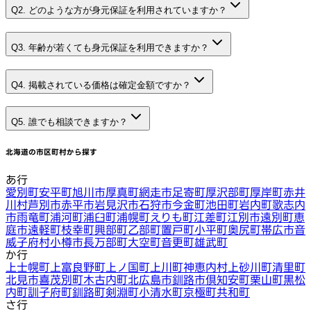
Q2. どのような方が身元保証を利用されていますか？
Q3. 年齢が若くても身元保証を利用できますか？
Q4. 掲載されている価格は確定金額ですか？
Q5. 誰でも相談できますか？
北海道
の市区町村から探す
あ行
愛別町
安平町
旭川市
厚真町
網走市
足寄町
厚沢部町
厚岸町
赤井
川村
芦別市
赤平市
岩見沢市
石狩市
今金町
池田町
岩内町
歌志内
市
雨竜町
浦河町
浦臼町
浦幌町
えりも町
江差町
江別市
遠別町
恵
庭市
遠軽町
枝幸町
興部町
乙部町
置戸町
小平町
奥尻町
帯広市
音
威子府村
小樽市
長万部町
大空町
音更町
雄武町
か行
上士幌町
上富良野町
上ノ国町
上川町
神恵内村
上砂川町
清里町
北見市
喜茂別町
木古内町
北広島市
釧路市
倶知安町
栗山町
黒松
内町
訓子府町
釧路町
剣淵町
小清水町
京極町
共和町
さ行