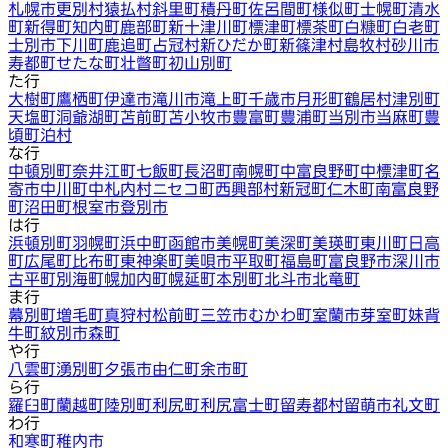
札幌市
更別村
猿払村
斜里町
積丹町
佐呂間町
様似町
士幌町
清水
町
新得町
知内町
鹿部町
新十津川町
標津町
標茶町
白糠町
白老町
士別市
下川町
鹿追町
占冠村
新ひだか町
新篠津村
島牧村
砂川市
寿都町
せたな町
壮瞥町
初山別町
た行
大樹町
鷹栖町
伊達市
滝川市
滝上町
千歳市
月形町
鶴居村
津別町
天塩町
洞爺湖町
苫前町
苫小牧市
豊富町
豊浦町
当別市
当麻町
豊
頃町
泊村
な行
中頓別町
奈井江町
七飯町
長沼町
南幌町
中富良野町
中標津町
名
寄市
中川町
中札内村
ニセコ町
西興部村
新冠町
仁木町
南富良野
町
沼田町
根室市
登別市
は行
浜頓別町
羽幌町
浜中町
函館市
美幌町
美深町
美瑛町
東川町
日高
町
広尾町
比布町
東神楽町
美唄市
平取町
福島町
富良野市
深川市
古平町
別海町
幌加内町
幌延町
本別町
北斗市
北竜町
ま行
幕別町
増毛町
真狩村
松前町
三笠市
むかわ町
室蘭市
芽室町
妹背
牛町
紋別市
森町
や行
八雲町
湧別町
夕張市
由仁町
余市町
ら行
羅臼町
蘭越町
陸別町
利尻町
利尻富士町
留寿都村
留萌市
礼文町
わ行
和寒町
稚内市