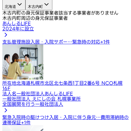
北海道
木古内町
木古内町の身元保証事業者
該当する事業者がありません
木古内町周辺の身元保証事業者
あんしるLIFE
2024年に設立
支払管理
施設入居・入院サポー…
緊急時の対応
+
1
件
所在地
北海道札幌市北区北七条西1丁目2番6号 NCO札幌
16F
法人名
一般社団法人あんしるLIFE
一般社団法人 えにしの会 札幌事業所
全国展開を行う一般社団法人
緊急入院時の駆けつけ
入居・入院に伴う身元…
費用滞納時の
連帯保証
+
1
件