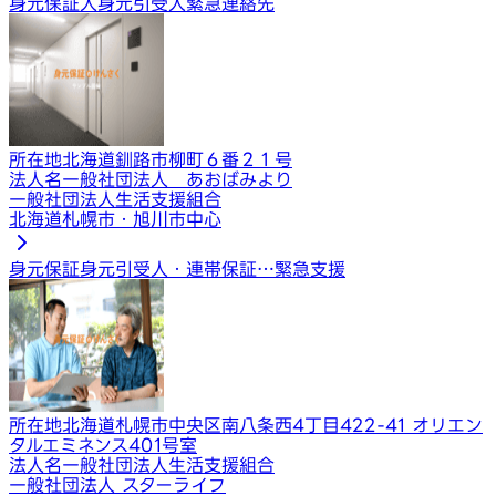
身元保証人
身元引受人
緊急連絡先
所在地
北海道釧路市柳町６番２１号
法人名
一般社団法人 あおばみより
一般社団法人生活支援組合
北海道札幌市・旭川市中心
身元保証
身元引受人・連帯保証…
緊急支援
所在地
北海道札幌市中央区南八条西4丁目422-41 オリエン
タルエミネンス401号室
法人名
一般社団法人生活支援組合
一般社団法人 スターライフ