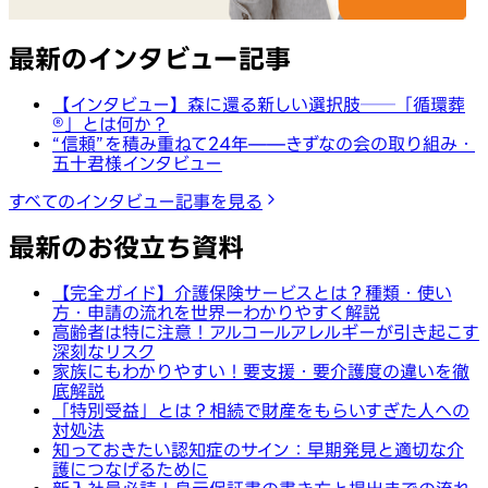
最新のインタビュー記事
【インタビュー】森に還る新しい選択肢──「循環葬
®︎」とは何か？
“信頼”を積み重ねて24年——きずなの会の取り組み・
五十君様インタビュー
すべてのインタビュー記事を見る
最新のお役立ち資料
【完全ガイド】介護保険サービスとは？種類・使い
方・申請の流れを世界一わかりやすく解説
高齢者は特に注意！アルコールアレルギーが引き起こす
深刻なリスク
家族にもわかりやすい！要支援・要介護度の違いを徹
底解説
「特別受益」とは？相続で財産をもらいすぎた人への
対処法
知っておきたい認知症のサイン：早期発見と適切な介
護につなげるために