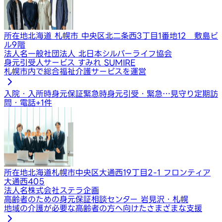
所在地
北海道 札幌市 中央区北二条西3丁目1番地12 敷島ビ
ル9階
法人名
一般社団法人 北日本シルバーライフ協会
身元引受人サービス すみれ SUMIRE
札幌市内で総合福祉介護サービスを運営
入院・入所時身元保証
緊急時身元引受・緊急…
見守り定期訪
問・電話
+
1
件
所在地
北海道札幌市中央区大通西19丁目2-1 フロンティア
大通西405
法人名
株式会社ステラ企画
高齢者のための身元保証相談センター 岩見沢・札幌
地域の介護が必要な高齢者の方へ向けたさまざまな支援