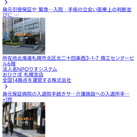
身元引受保証や 緊急…
入院・手術の立会い
医療上の判断並
びに …
所在地
北海道札幌市北区北二十四条西3-1-7 商工センタービ
ル6階
法人名
NPOりすシステム
おひさぽ 札幌支店
全国14拠点を運営する株式会社
身元保証
病院の入退院手続きサ…
介護施設への入退所手…
+
1
件