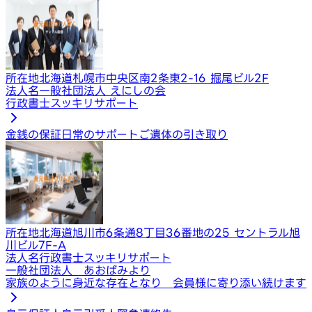
所在地
北海道札幌市中央区南2条東2-16 掘尾ビル2F
法人名
一般社団法人 えにしの会
行政書士スッキリサポート
金銭の保証
日常のサポート
ご遺体の引き取り
所在地
北海道旭川市6条通8丁目36番地の25 セントラル旭
川ビル7F-A
法人名
行政書士スッキリサポート
一般社団法人 あおばみより
家族のように身近な存在となり 会員様に寄り添い続けます