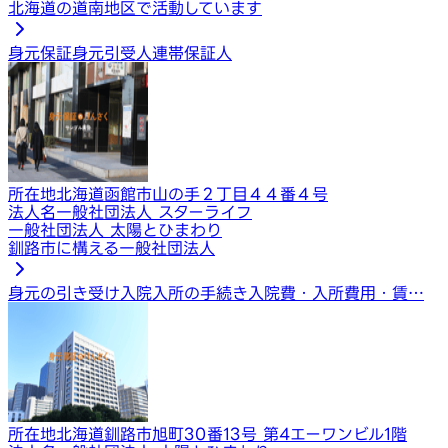
北海道の道南地区で活動しています
身元保証
身元引受人
連帯保証人
所在地
北海道函館市山の手２丁目４４番４号
法人名
一般社団法人 スターライフ
一般社団法人 太陽とひまわり
釧路市に構える一般社団法人
身元の引き受け
入院入所の手続き
入院費・入所費用・賃…
所在地
北海道釧路市旭町30番13号 第4エーワンビル1階