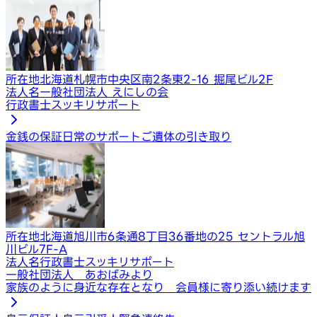
所在地
北海道札幌市中央区南2条東2-16 掘尾ビル2F
法人名
一般社団法人 えにしの会
行政書士スッキリサポート
金銭の保証
日常のサポート
ご遺体の引き取り
所在地
北海道旭川市6条通8丁目36番地の25 セントラル旭
川ビル7F-A
法人名
行政書士スッキリサポート
一般社団法人 あおばみより
家族のように身近な存在となり 会員様に寄り添い続けます