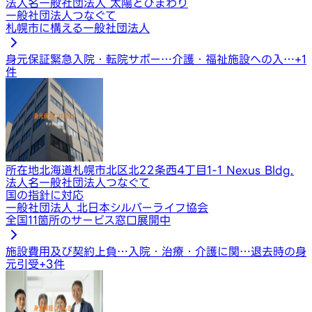
法人名
一般社団法人 太陽とひまわり
一般社団法人つなぐて
札幌市に構える一般社団法人
身元保証
緊急入院・転院サポー…
介護・福祉施設への入…
+
1
件
所在地
北海道札幌市北区北22条西4丁目1-1 Nexus Bldg.
法人名
一般社団法人つなぐて
国の指針に対応
一般社団法人 北日本シルバーライフ協会
全国11箇所のサービス窓口展開中
施設費用及び契約上負…
入院・治療・介護に関…
退去時の身
元引受
+
3
件