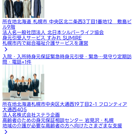
所在地
北海道 札幌市 中央区北二条西3丁目1番地12 敷島ビ
ル9階
法人名
一般社団法人 北日本シルバーライフ協会
身元引受人サービス すみれ SUMIRE
札幌市内で総合福祉介護サービスを運営
入院・入所時身元保証
緊急時身元引受・緊急…
見守り定期訪
問・電話
+
1
件
所在地
北海道札幌市中央区大通西19丁目2-1 フロンティア
大通西405
法人名
株式会社ステラ企画
高齢者のための身元保証相談センター 岩見沢・札幌
地域の介護が必要な高齢者の方へ向けたさまざまな支援