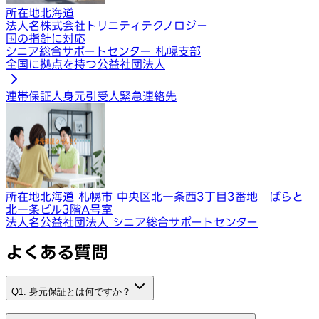
所在地
北海道
法人名
株式会社トリニティテクノロジー
国の指針に対応
シニア総合サポートセンター 札幌支部
全国に拠点を持つ公益社団法人
連帯保証人
身元引受人
緊急連絡先
所在地
北海道 札幌市 中央区北一条西3丁目3番地 ばらと
北一条ビル3階A号室
法人名
公益社団法人 シニア総合サポートセンター
よくある質問
Q1. 身元保証とは何ですか？