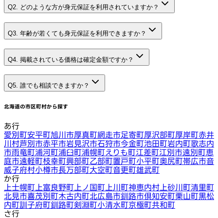
Q2. どのような方が身元保証を利用されていますか？
Q3. 年齢が若くても身元保証を利用できますか？
Q4. 掲載されている価格は確定金額ですか？
Q5. 誰でも相談できますか？
北海道
の市区町村から探す
あ行
愛別町
安平町
旭川市
厚真町
網走市
足寄町
厚沢部町
厚岸町
赤井
川村
芦別市
赤平市
岩見沢市
石狩市
今金町
池田町
岩内町
歌志内
市
雨竜町
浦河町
浦臼町
浦幌町
えりも町
江差町
江別市
遠別町
恵
庭市
遠軽町
枝幸町
興部町
乙部町
置戸町
小平町
奥尻町
帯広市
音
威子府村
小樽市
長万部町
大空町
音更町
雄武町
か行
上士幌町
上富良野町
上ノ国町
上川町
神恵内村
上砂川町
清里町
北見市
喜茂別町
木古内町
北広島市
釧路市
倶知安町
栗山町
黒松
内町
訓子府町
釧路町
剣淵町
小清水町
京極町
共和町
さ行