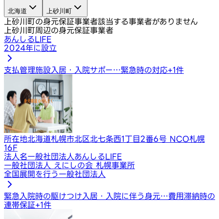
北海道
上砂川町
上砂川町の身元保証事業者
該当する事業者がありません
上砂川町周辺の身元保証事業者
あんしるLIFE
2024年に設立
支払管理
施設入居・入院サポー…
緊急時の対応
+
1
件
所在地
北海道札幌市北区北七条西1丁目2番6号 NCO札幌
16F
法人名
一般社団法人あんしるLIFE
一般社団法人 えにしの会 札幌事業所
全国展開を行う一般社団法人
緊急入院時の駆けつけ
入居・入院に伴う身元…
費用滞納時の
連帯保証
+
1
件