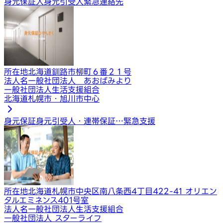
身元保証人
身元引受人
緊急連絡先
所在地
北海道釧路市柳町６番２１号
法人名
一般社団法人 あおばみより
一般社団法人生活支援組合
北海道札幌市・旭川市中心
身元保証
身元引受人・連帯保証…
緊急支援
所在地
北海道札幌市中央区南八条西4丁目422-41 オリエン
タルエミネンス401号室
法人名
一般社団法人生活支援組合
一般社団法人 スターライフ