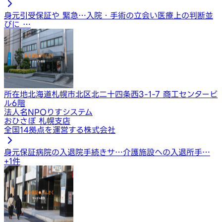
身元引受保証や 緊急…
入院・手術の立会い
医療上の判断並
びに …
所在地
北海道札幌市北区北二十四条西3-1-7 商工センタービ
ル6階
法人名
NPOりすシステム
おひさぽ 札幌支店
全国14拠点を運営する株式会社
身元保証
病院の入退院手続きサ…
介護施設への入退所手…
+
1
件