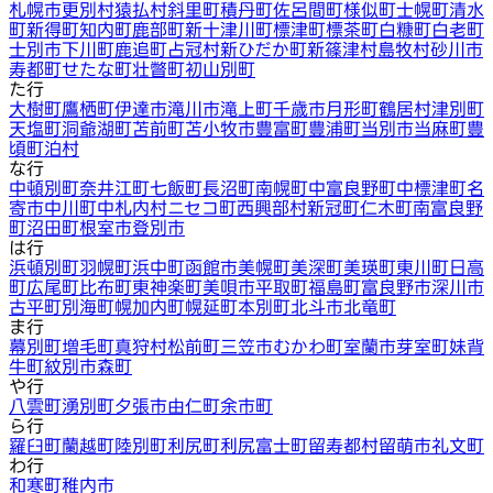
札幌市
更別村
猿払村
斜里町
積丹町
佐呂間町
様似町
士幌町
清水
町
新得町
知内町
鹿部町
新十津川町
標津町
標茶町
白糠町
白老町
士別市
下川町
鹿追町
占冠村
新ひだか町
新篠津村
島牧村
砂川市
寿都町
せたな町
壮瞥町
初山別町
た行
大樹町
鷹栖町
伊達市
滝川市
滝上町
千歳市
月形町
鶴居村
津別町
天塩町
洞爺湖町
苫前町
苫小牧市
豊富町
豊浦町
当別市
当麻町
豊
頃町
泊村
な行
中頓別町
奈井江町
七飯町
長沼町
南幌町
中富良野町
中標津町
名
寄市
中川町
中札内村
ニセコ町
西興部村
新冠町
仁木町
南富良野
町
沼田町
根室市
登別市
は行
浜頓別町
羽幌町
浜中町
函館市
美幌町
美深町
美瑛町
東川町
日高
町
広尾町
比布町
東神楽町
美唄市
平取町
福島町
富良野市
深川市
古平町
別海町
幌加内町
幌延町
本別町
北斗市
北竜町
ま行
幕別町
増毛町
真狩村
松前町
三笠市
むかわ町
室蘭市
芽室町
妹背
牛町
紋別市
森町
や行
八雲町
湧別町
夕張市
由仁町
余市町
ら行
羅臼町
蘭越町
陸別町
利尻町
利尻富士町
留寿都村
留萌市
礼文町
わ行
和寒町
稚内市