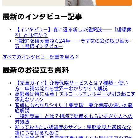
最新のインタビュー記事
【インタビュー】森に還る新しい選択肢──「循環葬
®︎」とは何か？
“信頼”を積み重ねて24年——きずなの会の取り組み・
五十君様インタビュー
すべてのインタビュー記事を見る
最新のお役立ち資料
【完全ガイド】介護保険サービスとは？種類・使い
方・申請の流れを世界一わかりやすく解説
高齢者は特に注意！アルコールアレルギーが引き起こす
深刻なリスク
家族にもわかりやすい！要支援・要介護度の違いを徹
底解説
「特別受益」とは？相続で財産をもらいすぎた人への
対処法
知っておきたい認知症のサイン：早期発見と適切な介
護につなげるために