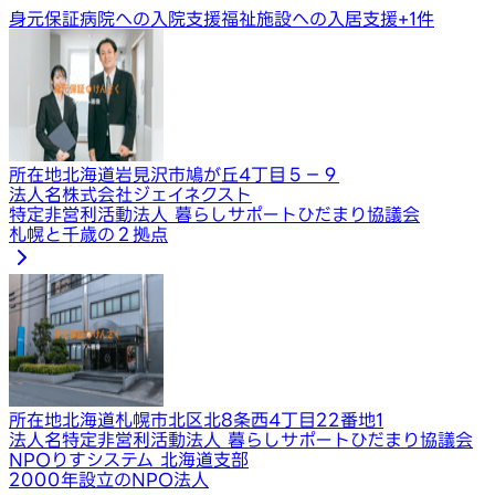
身元保証
病院への入院支援
福祉施設への入居支援
+
1
件
所在地
北海道岩見沢市鳩が丘4丁目５−９
法人名
株式会社ジェイネクスト
特定非営利活動法人 暮らしサポートひだまり協議会
札幌と千歳の２拠点
所在地
北海道札幌市北区北8条西4丁目22番地1
法人名
特定非営利活動法人 暮らしサポートひだまり協議会
NPOりすシステム 北海道支部
2000年設立のNPO法人