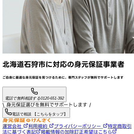
北海道石狩市
に対応
の身元保証事業者
ご自身に最適な身元保証を見つけるために、
専門スタッフが
無料でサポート
します
電話で無料相談する
0120-651-392
\ 身元保証選びを無料でサポートします /
電話で相談 【こちらをタップ】
運営会社
利用規約
プライバシーポリシー
特定商取引
法に基づく表記
掲載情報の加除訂正希望はこちら