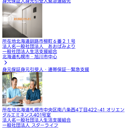
身元保証人
身元引受人
緊急連絡先
所在地
北海道釧路市柳町６番２１号
法人名
一般社団法人 あおばみより
一般社団法人生活支援組合
北海道札幌市・旭川市中心
身元保証
身元引受人・連帯保証…
緊急支援
所在地
北海道札幌市中央区南八条西4丁目422-41 オリエン
タルエミネンス401号室
法人名
一般社団法人生活支援組合
一般社団法人 スターライフ