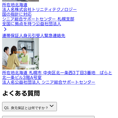
所在地
北海道
法人名
株式会社トリニティテクノロジー
国の指針に対応
シニア総合サポートセンター 札幌支部
全国に拠点を持つ公益社団法人
連帯保証人
身元引受人
緊急連絡先
所在地
北海道 札幌市 中央区北一条西3丁目3番地 ばらと
北一条ビル3階A号室
法人名
公益社団法人 シニア総合サポートセンター
よくある質問
Q1. 身元保証とは何ですか？