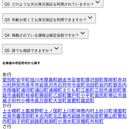
Q2. どのような方が身元保証を利用されていますか？
Q3. 年齢が若くても身元保証を利用できますか？
Q4. 掲載されている価格は確定金額ですか？
Q5. 誰でも相談できますか？
北海道
の市区町村から探す
あ行
愛別町
安平町
旭川市
厚真町
網走市
足寄町
厚沢部町
厚岸町
赤井
川村
芦別市
赤平市
岩見沢市
石狩市
今金町
池田町
岩内町
歌志内
市
雨竜町
浦河町
浦臼町
浦幌町
えりも町
江差町
江別市
遠別町
恵
庭市
遠軽町
枝幸町
興部町
乙部町
置戸町
小平町
奥尻町
帯広市
音
威子府村
小樽市
長万部町
大空町
音更町
雄武町
か行
上士幌町
上富良野町
上ノ国町
上川町
神恵内村
上砂川町
清里町
北見市
喜茂別町
木古内町
北広島市
釧路市
倶知安町
栗山町
黒松
内町
訓子府町
釧路町
剣淵町
小清水町
京極町
共和町
さ行