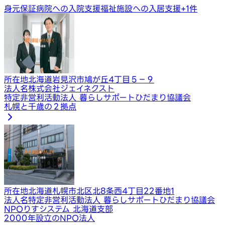
身元保証
病院への入院支援
福祉施設への入居支援
+
1
件
所在地
北海道岩見沢市鳩が丘4丁目５−９
法人名
株式会社ジェイネクスト
特定非営利活動法人 暮らしサポートひだまり協議会
札幌と千歳の２拠点
所在地
北海道札幌市北区北8条西4丁目22番地1
法人名
特定非営利活動法人 暮らしサポートひだまり協議会
NPOりすシステム 北海道支部
2000年設立のNPO法人