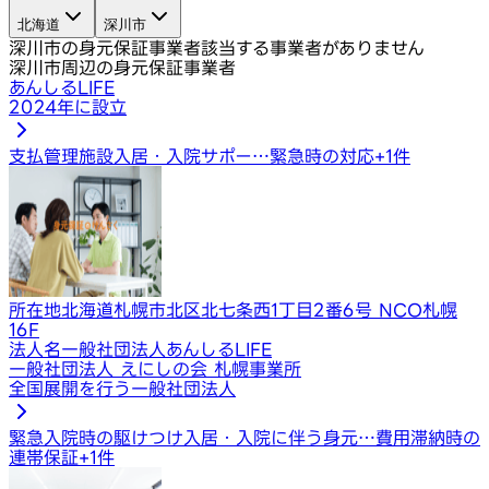
北海道
深川市
深川市の身元保証事業者
該当する事業者がありません
深川市周辺の身元保証事業者
あんしるLIFE
2024年に設立
支払管理
施設入居・入院サポー…
緊急時の対応
+
1
件
所在地
北海道札幌市北区北七条西1丁目2番6号 NCO札幌
16F
法人名
一般社団法人あんしるLIFE
一般社団法人 えにしの会 札幌事業所
全国展開を行う一般社団法人
緊急入院時の駆けつけ
入居・入院に伴う身元…
費用滞納時の
連帯保証
+
1
件