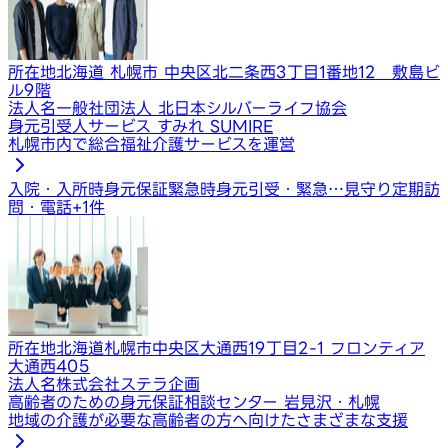
所在地
北海道 札幌市 中央区北二条西3丁目1番地12 敷島ビ
ル9階
法人名
一般社団法人 北日本シルバーライフ協会
身元引受人サービス すみれ SUMIRE
札幌市内で総合福祉介護サービスを運営
入院・入所時身元保証
緊急時身元引受・緊急…
見守り定期訪
問・電話
+
1
件
所在地
北海道札幌市中央区大通西19丁目2-1 フロンティア
大通西405
法人名
株式会社ステラ企画
高齢者のための身元保証相談センター 岩見沢・札幌
地域の介護が必要な高齢者の方へ向けたさまざまな支援