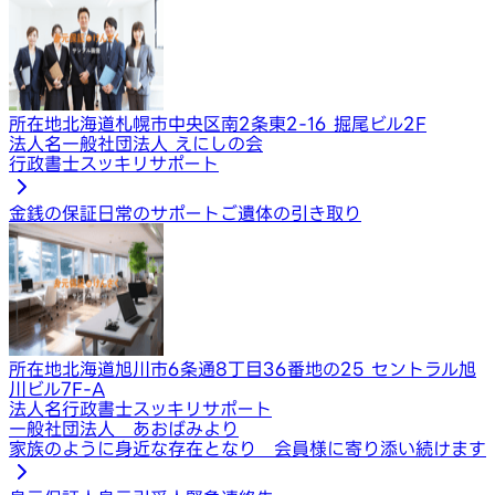
所在地
北海道札幌市中央区南2条東2-16 掘尾ビル2F
法人名
一般社団法人 えにしの会
行政書士スッキリサポート
金銭の保証
日常のサポート
ご遺体の引き取り
所在地
北海道旭川市6条通8丁目36番地の25 セントラル旭
川ビル7F-A
法人名
行政書士スッキリサポート
一般社団法人 あおばみより
家族のように身近な存在となり 会員様に寄り添い続けます