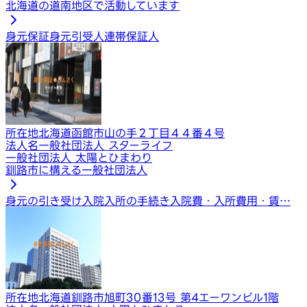
北海道の道南地区で活動しています
身元保証
身元引受人
連帯保証人
所在地
北海道函館市山の手２丁目４４番４号
法人名
一般社団法人 スターライフ
一般社団法人 太陽とひまわり
釧路市に構える一般社団法人
身元の引き受け
入院入所の手続き
入院費・入所費用・賃…
所在地
北海道釧路市旭町30番13号 第4エーワンビル1階