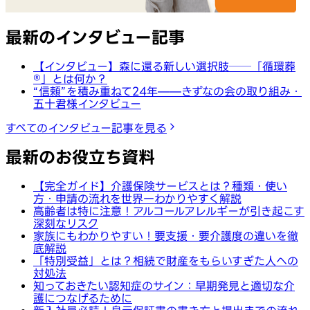
最新のインタビュー記事
【インタビュー】森に還る新しい選択肢──「循環葬
®︎」とは何か？
“信頼”を積み重ねて24年——きずなの会の取り組み・
五十君様インタビュー
すべてのインタビュー記事を見る
最新のお役立ち資料
【完全ガイド】介護保険サービスとは？種類・使い
方・申請の流れを世界一わかりやすく解説
高齢者は特に注意！アルコールアレルギーが引き起こす
深刻なリスク
家族にもわかりやすい！要支援・要介護度の違いを徹
底解説
「特別受益」とは？相続で財産をもらいすぎた人への
対処法
知っておきたい認知症のサイン：早期発見と適切な介
護につなげるために