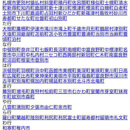
札幌市
更別村
猿払村
斜里町
積丹町
佐呂間町
様似町
士幌町
清水
町
新得町
知内町
鹿部町
新十津川町
標津町
標茶町
白糠町
白老町
士別市
下川町
鹿追町
占冠村
新ひだか町
新篠津村
島牧村
砂川市
寿都町
せたな町
壮瞥町
初山別町
た行
大樹町
鷹栖町
伊達市
滝川市
滝上町
千歳市
月形町
鶴居村
津別町
天塩町
洞爺湖町
苫前町
苫小牧市
豊富町
豊浦町
当別市
当麻町
豊
頃町
泊村
な行
中頓別町
奈井江町
七飯町
長沼町
南幌町
中富良野町
中標津町
名
寄市
中川町
中札内村
ニセコ町
西興部村
新冠町
仁木町
南富良野
町
沼田町
根室市
登別市
は行
浜頓別町
羽幌町
浜中町
函館市
美幌町
美深町
美瑛町
東川町
日高
町
広尾町
比布町
東神楽町
美唄市
平取町
福島町
富良野市
深川市
古平町
別海町
幌加内町
幌延町
本別町
北斗市
北竜町
ま行
幕別町
増毛町
真狩村
松前町
三笠市
むかわ町
室蘭市
芽室町
妹背
牛町
紋別市
森町
や行
八雲町
湧別町
夕張市
由仁町
余市町
ら行
羅臼町
蘭越町
陸別町
利尻町
利尻富士町
留寿都村
留萌市
礼文町
わ行
和寒町
稚内市