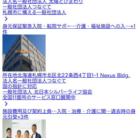
法人名
一般社団法人 太陽とひまわり
一般社団法人つなぐて
札幌市に構える一般社団法人
身元保証
緊急入院・転院サポー…
介護・福祉施設への入…
+
1
件
所在地
北海道札幌市北区北22条西4丁目1-1 Nexus Bldg.
法人名
一般社団法人つなぐて
国の指針に対応
一般社団法人 北日本シルバーライフ協会
全国11箇所のサービス窓口展開中
施設費用及び契約上負…
入院・治療・介護に関…
退去時の身
元引受
+
3
件