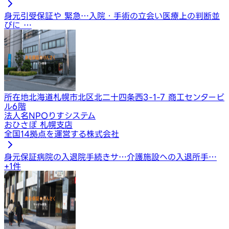
身元引受保証や 緊急…
入院・手術の立会い
医療上の判断並
びに …
所在地
北海道札幌市北区北二十四条西3-1-7 商工センタービ
ル6階
法人名
NPOりすシステム
おひさぽ 札幌支店
全国14拠点を運営する株式会社
身元保証
病院の入退院手続きサ…
介護施設への入退所手…
+
1
件