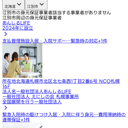
北海道
江別市
江別市の身元保証事業者
該当する事業者がありません
江別市周辺の身元保証事業者
あんしるLIFE
2024年に設立
支払管理
施設入居・入院サポー…
緊急時の対応
+
1
件
所在地
北海道札幌市北区北七条西1丁目2番6号 NCO札幌
16F
法人名
一般社団法人あんしるLIFE
一般社団法人 えにしの会 札幌事業所
全国展開を行う一般社団法人
緊急入院時の駆けつけ
入居・入院に伴う身元…
費用滞納時の
連帯保証
+
1
件