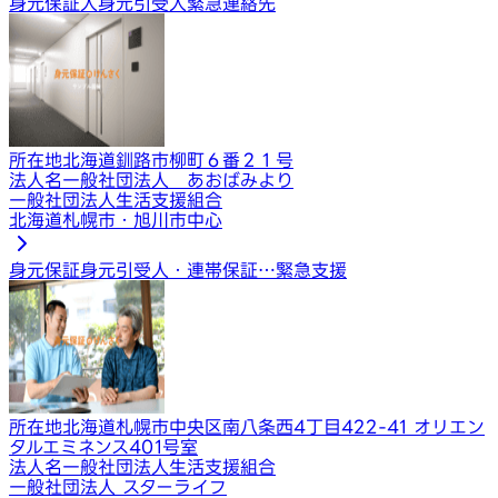
身元保証人
身元引受人
緊急連絡先
所在地
北海道釧路市柳町６番２１号
法人名
一般社団法人 あおばみより
一般社団法人生活支援組合
北海道札幌市・旭川市中心
身元保証
身元引受人・連帯保証…
緊急支援
所在地
北海道札幌市中央区南八条西4丁目422-41 オリエン
タルエミネンス401号室
法人名
一般社団法人生活支援組合
一般社団法人 スターライフ