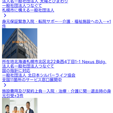
法人名
一般社団法人 太陽とひまわり
一般社団法人つなぐて
札幌市に構える一般社団法人
身元保証
緊急入院・転院サポー…
介護・福祉施設への入…
+
1
件
所在地
北海道札幌市北区北22条西4丁目1-1 Nexus Bldg.
法人名
一般社団法人つなぐて
国の指針に対応
一般社団法人 北日本シルバーライフ協会
全国11箇所のサービス窓口展開中
施設費用及び契約上負…
入院・治療・介護に関…
退去時の身
元引受
+
3
件