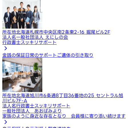
所在地
北海道札幌市中央区南2条東2-16 掘尾ビル2F
法人名
一般社団法人 えにしの会
行政書士スッキリサポート
金銭の保証
日常のサポート
ご遺体の引き取り
所在地
北海道旭川市6条通8丁目36番地の25 セントラル旭
川ビル7F-A
法人名
行政書士スッキリサポート
一般社団法人 あおばみより
家族のように身近な存在となり 会員様に寄り添い続けます