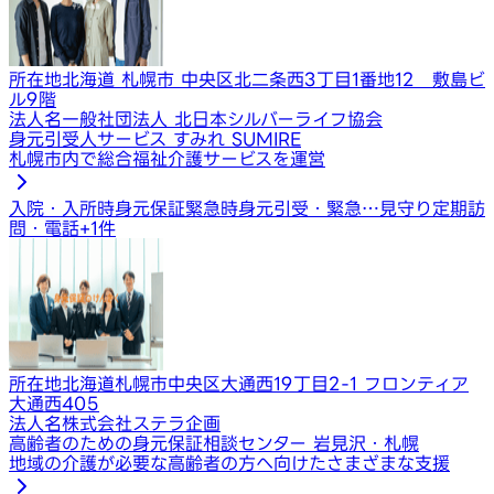
所在地
北海道 札幌市 中央区北二条西3丁目1番地12 敷島ビ
ル9階
法人名
一般社団法人 北日本シルバーライフ協会
身元引受人サービス すみれ SUMIRE
札幌市内で総合福祉介護サービスを運営
入院・入所時身元保証
緊急時身元引受・緊急…
見守り定期訪
問・電話
+
1
件
所在地
北海道札幌市中央区大通西19丁目2-1 フロンティア
大通西405
法人名
株式会社ステラ企画
高齢者のための身元保証相談センター 岩見沢・札幌
地域の介護が必要な高齢者の方へ向けたさまざまな支援