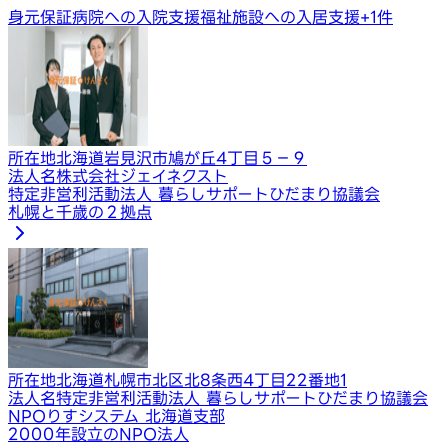
身元保証
病院への入院支援
福祉施設への入居支援
+
1
件
所在地
北海道岩見沢市鳩が丘4丁目５−９
法人名
株式会社ジェイネクスト
特定非営利活動法人 暮らしサポートひだまり協議会
札幌と千歳の２拠点
所在地
北海道札幌市北区北8条西4丁目22番地1
法人名
特定非営利活動法人 暮らしサポートひだまり協議会
NPOりすシステム 北海道支部
2000年設立のNPO法人