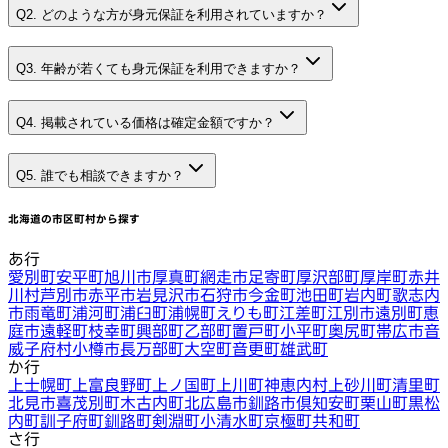
Q2. どのような方が身元保証を利用されていますか？
Q3. 年齢が若くても身元保証を利用できますか？
Q4. 掲載されている価格は確定金額ですか？
Q5. 誰でも相談できますか？
北海道
の市区町村から探す
あ行
愛別町
安平町
旭川市
厚真町
網走市
足寄町
厚沢部町
厚岸町
赤井
川村
芦別市
赤平市
岩見沢市
石狩市
今金町
池田町
岩内町
歌志内
市
雨竜町
浦河町
浦臼町
浦幌町
えりも町
江差町
江別市
遠別町
恵
庭市
遠軽町
枝幸町
興部町
乙部町
置戸町
小平町
奥尻町
帯広市
音
威子府村
小樽市
長万部町
大空町
音更町
雄武町
か行
上士幌町
上富良野町
上ノ国町
上川町
神恵内村
上砂川町
清里町
北見市
喜茂別町
木古内町
北広島市
釧路市
倶知安町
栗山町
黒松
内町
訓子府町
釧路町
剣淵町
小清水町
京極町
共和町
さ行