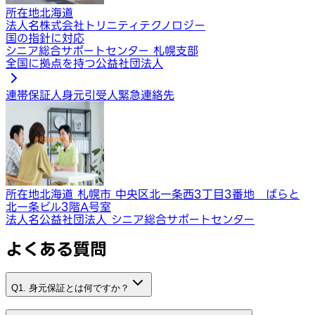
所在地
北海道
法人名
株式会社トリニティテクノロジー
国の指針に対応
シニア総合サポートセンター 札幌支部
全国に拠点を持つ公益社団法人
連帯保証人
身元引受人
緊急連絡先
所在地
北海道 札幌市 中央区北一条西3丁目3番地 ばらと
北一条ビル3階A号室
法人名
公益社団法人 シニア総合サポートセンター
よくある質問
Q1. 身元保証とは何ですか？