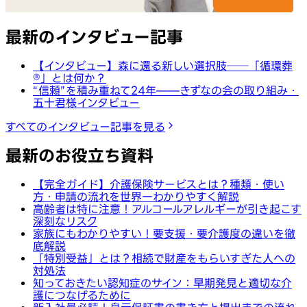
最新のインタビュー記事
【インタビュー】森に還る新しい選択肢──「循環葬
®︎」とは何か？
“信頼”を積み重ねて24年——きずなの会の取り組み・
五十君様インタビュー
すべてのインタビュー記事を見る
最新のお役立ち資料
【完全ガイド】介護保険サービスとは？種類・使い
方・申請の流れを世界一わかりやすく解説
高齢者は特に注意！アルコールアレルギーが引き起こす
深刻なリスク
家族にもわかりやすい！要支援・要介護度の違いを徹
底解説
「特別受益」とは？相続で財産をもらいすぎた人への
対処法
知っておきたい認知症のサイン：早期発見と適切な介
護につなげるために