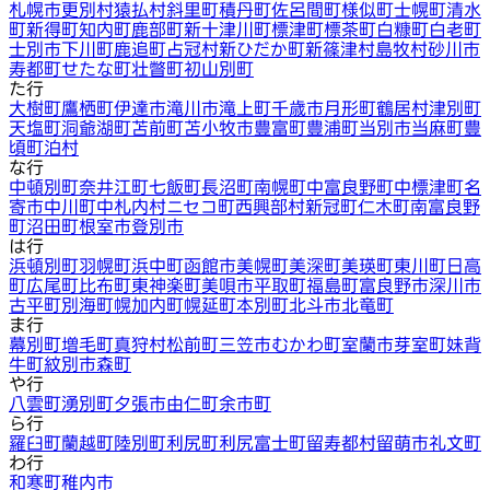
札幌市
更別村
猿払村
斜里町
積丹町
佐呂間町
様似町
士幌町
清水
町
新得町
知内町
鹿部町
新十津川町
標津町
標茶町
白糠町
白老町
士別市
下川町
鹿追町
占冠村
新ひだか町
新篠津村
島牧村
砂川市
寿都町
せたな町
壮瞥町
初山別町
た行
大樹町
鷹栖町
伊達市
滝川市
滝上町
千歳市
月形町
鶴居村
津別町
天塩町
洞爺湖町
苫前町
苫小牧市
豊富町
豊浦町
当別市
当麻町
豊
頃町
泊村
な行
中頓別町
奈井江町
七飯町
長沼町
南幌町
中富良野町
中標津町
名
寄市
中川町
中札内村
ニセコ町
西興部村
新冠町
仁木町
南富良野
町
沼田町
根室市
登別市
は行
浜頓別町
羽幌町
浜中町
函館市
美幌町
美深町
美瑛町
東川町
日高
町
広尾町
比布町
東神楽町
美唄市
平取町
福島町
富良野市
深川市
古平町
別海町
幌加内町
幌延町
本別町
北斗市
北竜町
ま行
幕別町
増毛町
真狩村
松前町
三笠市
むかわ町
室蘭市
芽室町
妹背
牛町
紋別市
森町
や行
八雲町
湧別町
夕張市
由仁町
余市町
ら行
羅臼町
蘭越町
陸別町
利尻町
利尻富士町
留寿都村
留萌市
礼文町
わ行
和寒町
稚内市