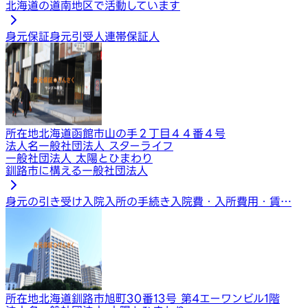
北海道の道南地区で活動しています
身元保証
身元引受人
連帯保証人
所在地
北海道函館市山の手２丁目４４番４号
法人名
一般社団法人 スターライフ
一般社団法人 太陽とひまわり
釧路市に構える一般社団法人
身元の引き受け
入院入所の手続き
入院費・入所費用・賃…
所在地
北海道釧路市旭町30番13号 第4エーワンビル1階