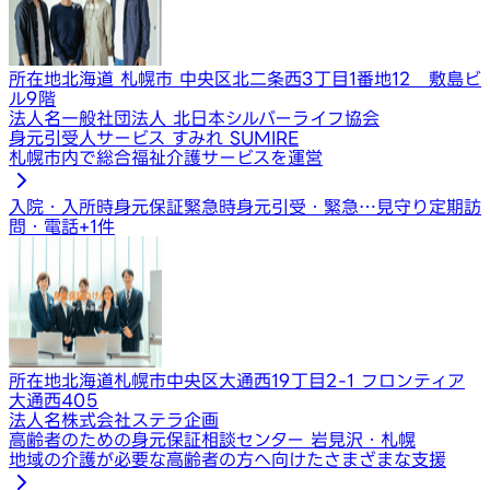
所在地
北海道 札幌市 中央区北二条西3丁目1番地12 敷島ビ
ル9階
法人名
一般社団法人 北日本シルバーライフ協会
身元引受人サービス すみれ SUMIRE
札幌市内で総合福祉介護サービスを運営
入院・入所時身元保証
緊急時身元引受・緊急…
見守り定期訪
問・電話
+
1
件
所在地
北海道札幌市中央区大通西19丁目2-1 フロンティア
大通西405
法人名
株式会社ステラ企画
高齢者のための身元保証相談センター 岩見沢・札幌
地域の介護が必要な高齢者の方へ向けたさまざまな支援