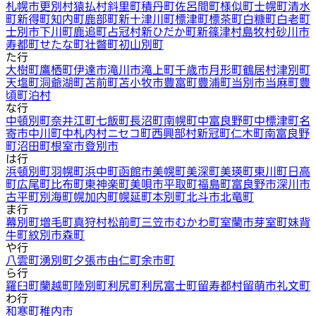
札幌市
更別村
猿払村
斜里町
積丹町
佐呂間町
様似町
士幌町
清水
町
新得町
知内町
鹿部町
新十津川町
標津町
標茶町
白糠町
白老町
士別市
下川町
鹿追町
占冠村
新ひだか町
新篠津村
島牧村
砂川市
寿都町
せたな町
壮瞥町
初山別町
た行
大樹町
鷹栖町
伊達市
滝川市
滝上町
千歳市
月形町
鶴居村
津別町
天塩町
洞爺湖町
苫前町
苫小牧市
豊富町
豊浦町
当別市
当麻町
豊
頃町
泊村
な行
中頓別町
奈井江町
七飯町
長沼町
南幌町
中富良野町
中標津町
名
寄市
中川町
中札内村
ニセコ町
西興部村
新冠町
仁木町
南富良野
町
沼田町
根室市
登別市
は行
浜頓別町
羽幌町
浜中町
函館市
美幌町
美深町
美瑛町
東川町
日高
町
広尾町
比布町
東神楽町
美唄市
平取町
福島町
富良野市
深川市
古平町
別海町
幌加内町
幌延町
本別町
北斗市
北竜町
ま行
幕別町
増毛町
真狩村
松前町
三笠市
むかわ町
室蘭市
芽室町
妹背
牛町
紋別市
森町
や行
八雲町
湧別町
夕張市
由仁町
余市町
ら行
羅臼町
蘭越町
陸別町
利尻町
利尻富士町
留寿都村
留萌市
礼文町
わ行
和寒町
稚内市