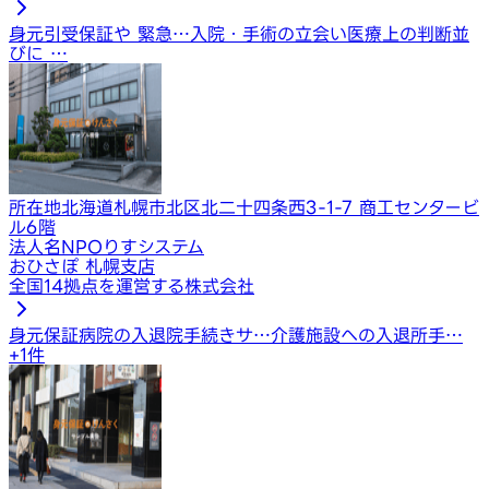
身元引受保証や 緊急…
入院・手術の立会い
医療上の判断並
びに …
所在地
北海道札幌市北区北二十四条西3-1-7 商工センタービ
ル6階
法人名
NPOりすシステム
おひさぽ 札幌支店
全国14拠点を運営する株式会社
身元保証
病院の入退院手続きサ…
介護施設への入退所手…
+
1
件