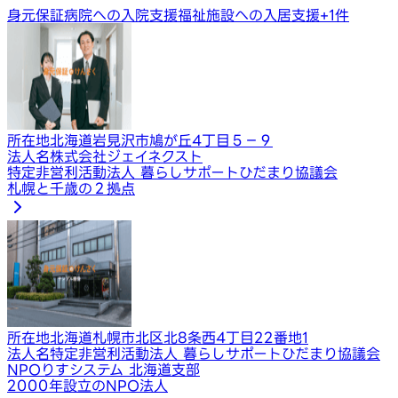
身元保証
病院への入院支援
福祉施設への入居支援
+
1
件
所在地
北海道岩見沢市鳩が丘4丁目５−９
法人名
株式会社ジェイネクスト
特定非営利活動法人 暮らしサポートひだまり協議会
札幌と千歳の２拠点
所在地
北海道札幌市北区北8条西4丁目22番地1
法人名
特定非営利活動法人 暮らしサポートひだまり協議会
NPOりすシステム 北海道支部
2000年設立のNPO法人