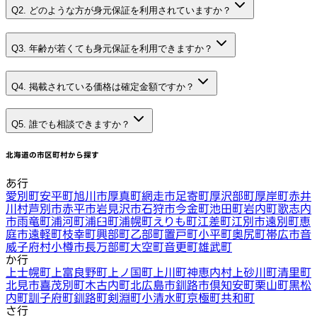
Q2. どのような方が身元保証を利用されていますか？
Q3. 年齢が若くても身元保証を利用できますか？
Q4. 掲載されている価格は確定金額ですか？
Q5. 誰でも相談できますか？
北海道
の市区町村から探す
あ行
愛別町
安平町
旭川市
厚真町
網走市
足寄町
厚沢部町
厚岸町
赤井
川村
芦別市
赤平市
岩見沢市
石狩市
今金町
池田町
岩内町
歌志内
市
雨竜町
浦河町
浦臼町
浦幌町
えりも町
江差町
江別市
遠別町
恵
庭市
遠軽町
枝幸町
興部町
乙部町
置戸町
小平町
奥尻町
帯広市
音
威子府村
小樽市
長万部町
大空町
音更町
雄武町
か行
上士幌町
上富良野町
上ノ国町
上川町
神恵内村
上砂川町
清里町
北見市
喜茂別町
木古内町
北広島市
釧路市
倶知安町
栗山町
黒松
内町
訓子府町
釧路町
剣淵町
小清水町
京極町
共和町
さ行