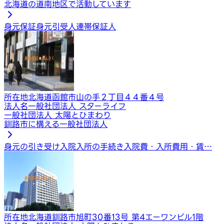
北海道の道南地区で活動しています
身元保証
身元引受人
連帯保証人
所在地
北海道函館市山の手２丁目４４番４号
法人名
一般社団法人 スターライフ
一般社団法人 太陽とひまわり
釧路市に構える一般社団法人
身元の引き受け
入院入所の手続き
入院費・入所費用・賃…
所在地
北海道釧路市旭町30番13号 第4エーワンビル1階