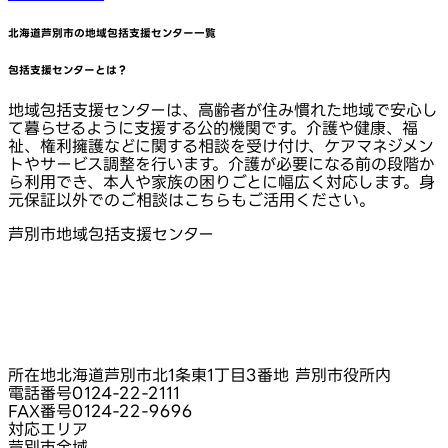
北海道芦別市
の地域包括支援センター一覧
包括支援センターとは？
地域包括支援センターは、高齢者が住み慣れた地域で安心し
て暮らせるように支援する公的機関です。介護や健康、福
祉、権利擁護などに関する相談を受け付け、ケアマネジメン
トやサービス調整を行います。介護が必要になる前の段階か
ら利用でき、本人や家族の困りごとに幅広く対応します。身
元保証以外でのご相談はこちらもご活用ください。
芦別市地域包括支援センター
所在地
北海道芦別市北1条東1丁目3番地 芦別市役所内
電話番号
0124-22-2111
FAX番号
0124-22-9696
対応エリア
芦別市全域