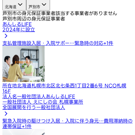
北海道
芦別市
芦別市の身元保証事業者
該当する事業者がありません
芦別市周辺の身元保証事業者
あんしるLIFE
2024年に設立
支払管理
施設入居・入院サポー…
緊急時の対応
+
1
件
所在地
北海道札幌市北区北七条西1丁目2番6号 NCO札幌
16F
法人名
一般社団法人あんしるLIFE
一般社団法人 えにしの会 札幌事業所
全国展開を行う一般社団法人
緊急入院時の駆けつけ
入居・入院に伴う身元…
費用滞納時の
連帯保証
+
1
件