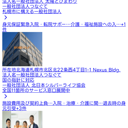
法人名
一般社団法人 太陽とひまわり
一般社団法人つなぐて
札幌市に構える一般社団法人
身元保証
緊急入院・転院サポー…
介護・福祉施設への入…
+
1
件
所在地
北海道札幌市北区北22条西4丁目1-1 Nexus Bldg.
法人名
一般社団法人つなぐて
国の指針に対応
一般社団法人 北日本シルバーライフ協会
全国11箇所のサービス窓口展開中
施設費用及び契約上負…
入院・治療・介護に関…
退去時の身
元引受
+
3
件