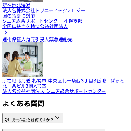
所在地
北海道
法人名
株式会社トリニティテクノロジー
国の指針に対応
シニア総合サポートセンター 札幌支部
全国に拠点を持つ公益社団法人
連帯保証人
身元引受人
緊急連絡先
所在地
北海道 札幌市 中央区北一条西3丁目3番地 ばらと
北一条ビル3階A号室
法人名
公益社団法人 シニア総合サポートセンター
よくある質問
Q1. 身元保証とは何ですか？