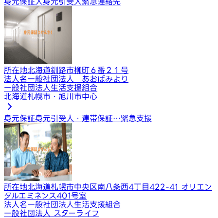
身元保証人
身元引受人
緊急連絡先
所在地
北海道釧路市柳町６番２１号
法人名
一般社団法人 あおばみより
一般社団法人生活支援組合
北海道札幌市・旭川市中心
身元保証
身元引受人・連帯保証…
緊急支援
所在地
北海道札幌市中央区南八条西4丁目422-41 オリエン
タルエミネンス401号室
法人名
一般社団法人生活支援組合
一般社団法人 スターライフ