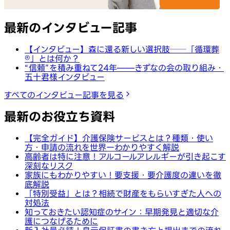
最新のインタビュー記事
【インタビュー】森に還る新しい選択肢──「循環葬
®︎」とは何か？
“信頼”を積み重ねて24年——きずなの会の取り組み・
五十君様インタビュー
すべてのインタビュー記事を見る
最新のお役立ち資料
【完全ガイド】介護保険サービスとは？種類・使い
方・申請の流れを世界一わかりやすく解説
高齢者は特に注意！アルコールアレルギーが引き起こす
深刻なリスク
家族にもわかりやすい！要支援・要介護度の違いを徹
底解説
「特別受益」とは？相続で財産をもらいすぎた人への
対処法
知っておきたい認知症のサイン：早期発見と適切な介
護につなげるために