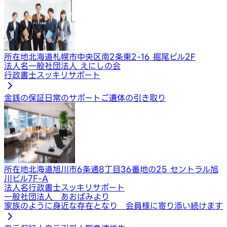
所在地
北海道札幌市中央区南2条東2-16 掘尾ビル2F
法人名
一般社団法人 えにしの会
行政書士スッキリサポート
金銭の保証
日常のサポート
ご遺体の引き取り
所在地
北海道旭川市6条通8丁目36番地の25 セントラル旭
川ビル7F-A
法人名
行政書士スッキリサポート
一般社団法人 あおばみより
家族のように身近な存在となり 会員様に寄り添い続けます