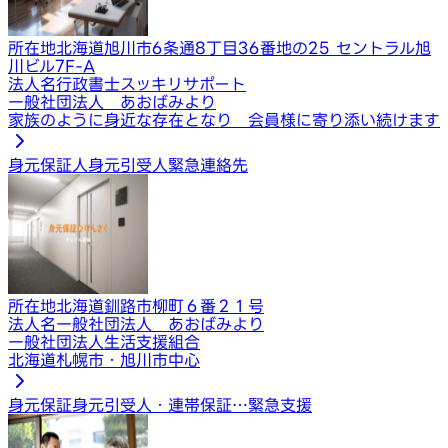
所在地
北海道旭川市6条通8丁目36番地の25 セントラル旭
川ビル7F-A
法人名
行政書士スッキリサポート
一般社団法人 あおばみより
家族のように身近な存在となり 会員様に寄り添い続けます
身元保証人
身元引受人
緊急連絡先
所在地
北海道釧路市柳町６番２１号
法人名
一般社団法人 あおばみより
一般社団法人生活支援組合
北海道札幌市・旭川市中心
身元保証
身元引受人・連帯保証…
緊急支援