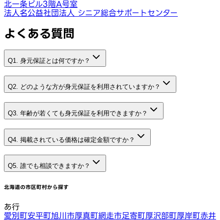
北一条ビル3階A号室
法人名
公益社団法人 シニア総合サポートセンター
よくある質問
Q1. 身元保証とは何ですか？
Q2. どのような方が身元保証を利用されていますか？
Q3. 年齢が若くても身元保証を利用できますか？
Q4. 掲載されている価格は確定金額ですか？
Q5. 誰でも相談できますか？
北海道
の市区町村から探す
あ行
愛別町
安平町
旭川市
厚真町
網走市
足寄町
厚沢部町
厚岸町
赤井