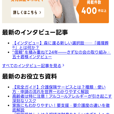
最新のインタビュー記事
【インタビュー】森に還る新しい選択肢──「循環葬
®︎」とは何か？
“信頼”を積み重ねて24年——きずなの会の取り組み・
五十君様インタビュー
すべてのインタビュー記事を見る
最新のお役立ち資料
【完全ガイド】介護保険サービスとは？種類・使い
方・申請の流れを世界一わかりやすく解説
高齢者は特に注意！アルコールアレルギーが引き起こす
深刻なリスク
家族にもわかりやすい！要支援・要介護度の違いを徹
底解説