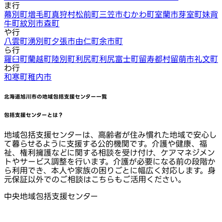
ま行
幕別町
増毛町
真狩村
松前町
三笠市
むかわ町
室蘭市
芽室町
妹背
牛町
紋別市
森町
や行
八雲町
湧別町
夕張市
由仁町
余市町
ら行
羅臼町
蘭越町
陸別町
利尻町
利尻富士町
留寿都村
留萌市
礼文町
わ行
和寒町
稚内市
北海道旭川市
の地域包括支援センター一覧
包括支援センターとは？
地域包括支援センターは、高齢者が住み慣れた地域で安心し
て暮らせるように支援する公的機関です。介護や健康、福
祉、権利擁護などに関する相談を受け付け、ケアマネジメン
トやサービス調整を行います。介護が必要になる前の段階か
ら利用でき、本人や家族の困りごとに幅広く対応します。身
元保証以外でのご相談はこちらもご活用ください。
中央地域包括支援センター