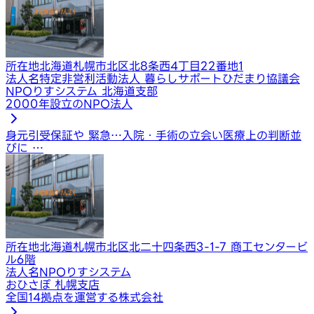
所在地
北海道札幌市北区北8条西4丁目22番地1
法人名
特定非営利活動法人 暮らしサポートひだまり協議会
NPOりすシステム 北海道支部
2000年設立のNPO法人
身元引受保証や 緊急…
入院・手術の立会い
医療上の判断並
びに …
所在地
北海道札幌市北区北二十四条西3-1-7 商工センタービ
ル6階
法人名
NPOりすシステム
おひさぽ 札幌支店
全国14拠点を運営する株式会社