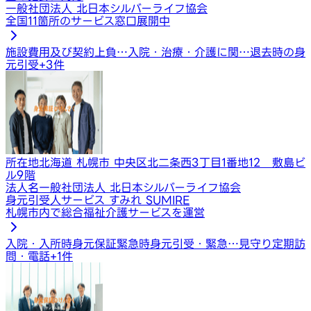
一般社団法人 北日本シルバーライフ協会
全国11箇所のサービス窓口展開中
施設費用及び契約上負…
入院・治療・介護に関…
退去時の身
元引受
+
3
件
所在地
北海道 札幌市 中央区北二条西3丁目1番地12 敷島ビ
ル9階
法人名
一般社団法人 北日本シルバーライフ協会
身元引受人サービス すみれ SUMIRE
札幌市内で総合福祉介護サービスを運営
入院・入所時身元保証
緊急時身元引受・緊急…
見守り定期訪
問・電話
+
1
件