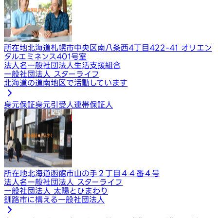
所在地
北海道札幌市中央区南八条西4丁目422-41 オリエン
タルエミネンス401号室
法人名
一般社団法人生活支援組合
一般社団法人 スターライフ
北海道の道南地区で活動しています
身元保証
身元引受人
連帯保証人
所在地
北海道函館市山の手２丁目４４番４号
法人名
一般社団法人 スターライフ
一般社団法人 太陽とひまわり
釧路市に構える一般社団法人