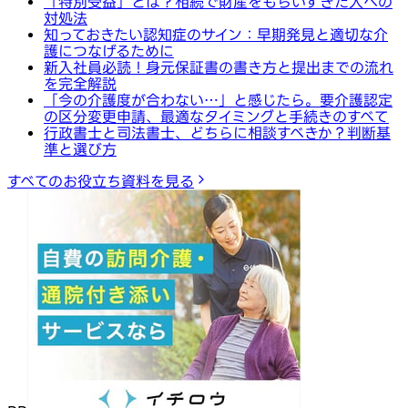
「特別受益」とは？相続で財産をもらいすぎた人への
対処法
知っておきたい認知症のサイン：早期発見と適切な介
護につなげるために
新入社員必読！身元保証書の書き方と提出までの流れ
を完全解説
「今の介護度が合わない…」と感じたら。要介護認定
の区分変更申請、最適なタイミングと手続きのすべて
行政書士と司法書士、どちらに相談すべきか？判断基
準と選び方
すべてのお役立ち資料を見る