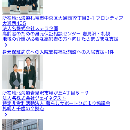
所在地
北海道札幌市中央区大通西19丁目2-1 フロンティア
大通西405
法人名
株式会社ステラ企画
高齢者のための身元保証相談センター 岩見沢・札幌
地域の介護が必要な高齢者の方へ向けたさまざまな支援
身元保証
病院への入院支援
福祉施設への入居支援
+
1
件
所在地
北海道岩見沢市鳩が丘4丁目５−９
法人名
株式会社ジェイネクスト
特定非営利活動法人 暮らしサポートひだまり協議会
札幌と千歳の２拠点