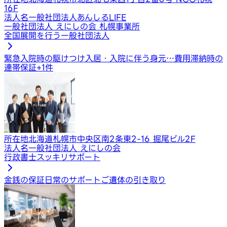
16F
法人名
一般社団法人あんしるLIFE
一般社団法人 えにしの会 札幌事業所
全国展開を行う一般社団法人
緊急入院時の駆けつけ
入居・入院に伴う身元…
費用滞納時の
連帯保証
+
1
件
所在地
北海道札幌市中央区南2条東2-16 掘尾ビル2F
法人名
一般社団法人 えにしの会
行政書士スッキリサポート
金銭の保証
日常のサポート
ご遺体の引き取り