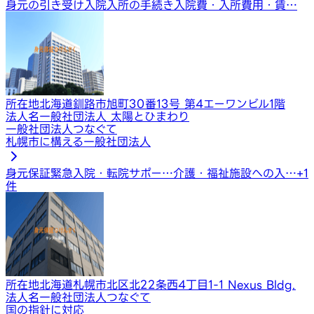
身元の引き受け
入院入所の手続き
入院費・入所費用・賃…
所在地
北海道釧路市旭町30番13号 第4エーワンビル1階
法人名
一般社団法人 太陽とひまわり
一般社団法人つなぐて
札幌市に構える一般社団法人
身元保証
緊急入院・転院サポー…
介護・福祉施設への入…
+
1
件
所在地
北海道札幌市北区北22条西4丁目1-1 Nexus Bldg.
法人名
一般社団法人つなぐて
国の指針に対応