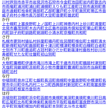
川村
芦別市
赤平市
岩見沢市
石狩市
今金町
池田町
岩内町
歌志内
市
雨竜町
浦河町
浦臼町
浦幌町
えりも町
江差町
江別市
遠別町
恵
庭市
遠軽町
枝幸町
興部町
乙部町
置戸町
小平町
奥尻町
帯広市
音
威子府村
小樽市
長万部町
大空町
音更町
雄武町
か行
上士幌町
上富良野町
上ノ国町
上川町
神恵内村
上砂川町
清里町
北見市
喜茂別町
木古内町
北広島市
釧路市
倶知安町
栗山町
黒松
内町
訓子府町
釧路町
剣淵町
小清水町
京極町
共和町
さ行
札幌市
更別村
猿払村
斜里町
積丹町
佐呂間町
様似町
士幌町
清水
町
新得町
知内町
鹿部町
新十津川町
標津町
標茶町
白糠町
白老町
士別市
下川町
鹿追町
占冠村
新ひだか町
新篠津村
島牧村
砂川市
寿都町
せたな町
壮瞥町
初山別町
た行
大樹町
鷹栖町
伊達市
滝川市
滝上町
千歳市
月形町
鶴居村
津別町
天塩町
洞爺湖町
苫前町
苫小牧市
豊富町
豊浦町
当別市
当麻町
豊
頃町
泊村
な行
中頓別町
奈井江町
七飯町
長沼町
南幌町
中富良野町
中標津町
名
寄市
中川町
中札内村
ニセコ町
西興部村
新冠町
仁木町
南富良野
町
沼田町
根室市
登別市
は行
浜頓別町
羽幌町
浜中町
函館市
美幌町
美深町
美瑛町
東川町
日高
町
広尾町
比布町
東神楽町
美唄市
平取町
福島町
富良野市
深川市
古平町
別海町
幌加内町
幌延町
本別町
北斗市
北竜町