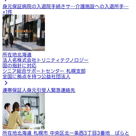
身元保証
病院の入退院手続きサ…
介護施設への入退所手…
+
1
件
所在地
北海道
法人名
株式会社トリニティテクノロジー
国の指針に対応
シニア総合サポートセンター 札幌支部
全国に拠点を持つ公益社団法人
連帯保証人
身元引受人
緊急連絡先
所在地
北海道 札幌市 中央区北一条西3丁目3番地 ばらと