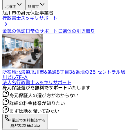
北海道
旭川市
旭川市の身元保証事業者
行政書士スッキリサポート
金銭の保証
日常のサポート
ご遺体の引き取り
所在地
北海道旭川市6条通8丁目36番地の25 セントラル旭
川ビル7F-A
法人名
行政書士スッキリサポート
身元保証選びを
無料でサポート
いたします
身元保証人の選び方がわからない
詳細の料金体系が知りたい
まずは話を聞いてみたい
電話で無料相談する
無料
0120-651-392