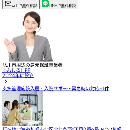
webで
無料
相談
LINEで
無料
相談
旭川市周辺の身元保証事業者
あんしるLIFE
2024年に設立
支払管理
施設入居・入院サポー…
緊急時の対応
+
1
件
所在地
北海道札幌市北区北七条西1丁目2番6号 NCO札幌