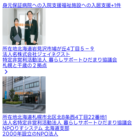
身元保証
病院への入院支援
福祉施設への入居支援
+
1
件
所在地
北海道岩見沢市鳩が丘4丁目５−９
法人名
株式会社ジェイネクスト
特定非営利活動法人 暮らしサポートひだまり協議会
札幌と千歳の２拠点
所在地
北海道札幌市北区北8条西4丁目22番地1
法人名
特定非営利活動法人 暮らしサポートひだまり協議会
NPOりすシステム 北海道支部
2000年設立のNPO法人