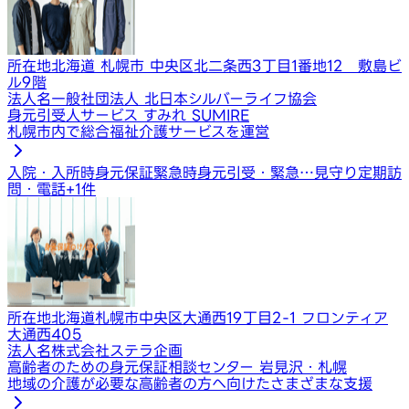
所在地
北海道 札幌市 中央区北二条西3丁目1番地12 敷島ビ
ル9階
法人名
一般社団法人 北日本シルバーライフ協会
身元引受人サービス すみれ SUMIRE
札幌市内で総合福祉介護サービスを運営
入院・入所時身元保証
緊急時身元引受・緊急…
見守り定期訪
問・電話
+
1
件
所在地
北海道札幌市中央区大通西19丁目2-1 フロンティア
大通西405
法人名
株式会社ステラ企画
高齢者のための身元保証相談センター 岩見沢・札幌
地域の介護が必要な高齢者の方へ向けたさまざまな支援