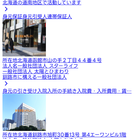
北海道の道南地区で活動しています
身元保証
身元引受人
連帯保証人
所在地
北海道函館市山の手２丁目４４番４号
法人名
一般社団法人 スターライフ
一般社団法人 太陽とひまわり
釧路市に構える一般社団法人
身元の引き受け
入院入所の手続き
入院費・入所費用・賃…
所在地
北海道釧路市旭町30番13号 第4エーワンビル1階