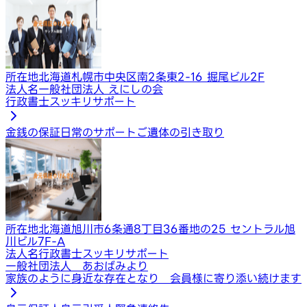
所在地
北海道札幌市中央区南2条東2-16 掘尾ビル2F
法人名
一般社団法人 えにしの会
行政書士スッキリサポート
金銭の保証
日常のサポート
ご遺体の引き取り
所在地
北海道旭川市6条通8丁目36番地の25 セントラル旭
川ビル7F-A
法人名
行政書士スッキリサポート
一般社団法人 あおばみより
家族のように身近な存在となり 会員様に寄り添い続けます