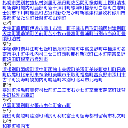
札幌市
更別村
猿払村
斜里町
積丹町
佐呂間町
様似町
士幌町
清水
町
新得町
知内町
鹿部町
新十津川町
標津町
標茶町
白糠町
白老町
士別市
下川町
鹿追町
占冠村
新ひだか町
新篠津村
島牧村
砂川市
寿都町
せたな町
壮瞥町
初山別町
た行
大樹町
鷹栖町
伊達市
滝川市
滝上町
千歳市
月形町
鶴居村
津別町
天塩町
洞爺湖町
苫前町
苫小牧市
豊富町
豊浦町
当別市
当麻町
豊
頃町
泊村
な行
中頓別町
奈井江町
七飯町
長沼町
南幌町
中富良野町
中標津町
名
寄市
中川町
中札内村
ニセコ町
西興部村
新冠町
仁木町
南富良野
町
沼田町
根室市
登別市
は行
浜頓別町
羽幌町
浜中町
函館市
美幌町
美深町
美瑛町
東川町
日高
町
広尾町
比布町
東神楽町
美唄市
平取町
福島町
富良野市
深川市
古平町
別海町
幌加内町
幌延町
本別町
北斗市
北竜町
ま行
幕別町
増毛町
真狩村
松前町
三笠市
むかわ町
室蘭市
芽室町
妹背
牛町
紋別市
森町
や行
八雲町
湧別町
夕張市
由仁町
余市町
ら行
羅臼町
蘭越町
陸別町
利尻町
利尻富士町
留寿都村
留萌市
礼文町
わ行
和寒町
稚内市