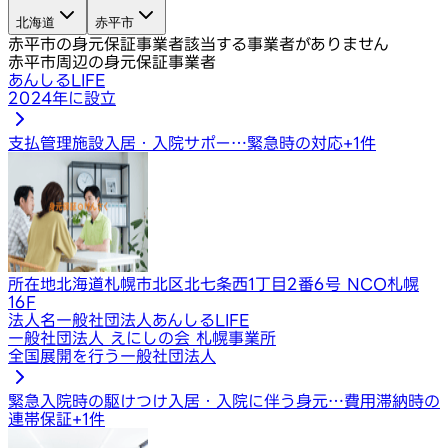
北海道
赤平市
赤平市の身元保証事業者
該当する事業者がありません
赤平市周辺の身元保証事業者
あんしるLIFE
2024年に設立
支払管理
施設入居・入院サポー…
緊急時の対応
+
1
件
所在地
北海道札幌市北区北七条西1丁目2番6号 NCO札幌
16F
法人名
一般社団法人あんしるLIFE
一般社団法人 えにしの会 札幌事業所
全国展開を行う一般社団法人
緊急入院時の駆けつけ
入居・入院に伴う身元…
費用滞納時の
連帯保証
+
1
件