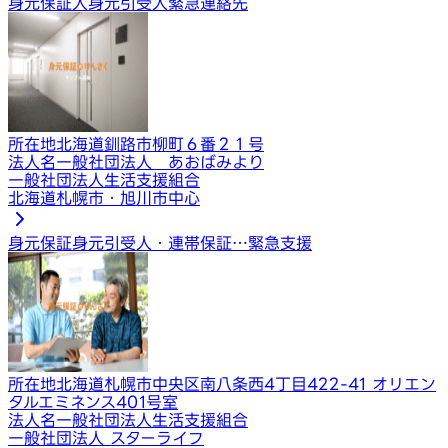
身元保証人
身元引受人
緊急連絡先
所在地
北海道釧路市柳町６番２１号
法人名
一般社団法人 あおばみより
一般社団法人生活支援組合
北海道札幌市・旭川市中心
身元保証
身元引受人・連帯保証…
緊急支援
所在地
北海道札幌市中央区南八条西4丁目422-41 オリエン
タルエミネンス401号室
法人名
一般社団法人生活支援組合
一般社団法人 スターライフ