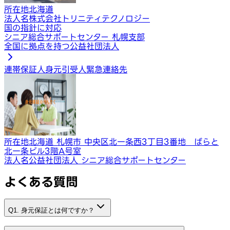
所在地
北海道
法人名
株式会社トリニティテクノロジー
国の指針に対応
シニア総合サポートセンター 札幌支部
全国に拠点を持つ公益社団法人
連帯保証人
身元引受人
緊急連絡先
所在地
北海道 札幌市 中央区北一条西3丁目3番地 ばらと
北一条ビル3階A号室
法人名
公益社団法人 シニア総合サポートセンター
よくある質問
Q1. 身元保証とは何ですか？