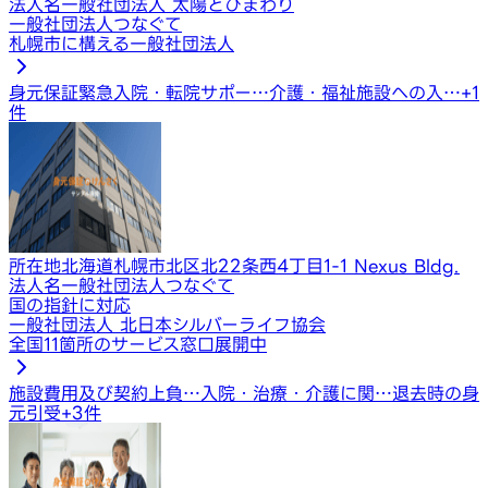
法人名
一般社団法人 太陽とひまわり
一般社団法人つなぐて
札幌市に構える一般社団法人
身元保証
緊急入院・転院サポー…
介護・福祉施設への入…
+
1
件
所在地
北海道札幌市北区北22条西4丁目1-1 Nexus Bldg.
法人名
一般社団法人つなぐて
国の指針に対応
一般社団法人 北日本シルバーライフ協会
全国11箇所のサービス窓口展開中
施設費用及び契約上負…
入院・治療・介護に関…
退去時の身
元引受
+
3
件