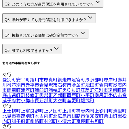
Q2. どのような方が身元保証を利用されていますか？
Q3. 年齢が若くても身元保証を利用できますか？
Q4. 掲載されている価格は確定金額ですか？
Q5. 誰でも相談できますか？
北海道
の市区町村から探す
あ行
愛別町
安平町
旭川市
厚真町
網走市
足寄町
厚沢部町
厚岸町
赤井
川村
芦別市
赤平市
岩見沢市
石狩市
今金町
池田町
岩内町
歌志内
市
雨竜町
浦河町
浦臼町
浦幌町
えりも町
江差町
江別市
遠別町
恵
庭市
遠軽町
枝幸町
興部町
乙部町
置戸町
小平町
奥尻町
帯広市
音
威子府村
小樽市
長万部町
大空町
音更町
雄武町
か行
上士幌町
上富良野町
上ノ国町
上川町
神恵内村
上砂川町
清里町
北見市
喜茂別町
木古内町
北広島市
釧路市
倶知安町
栗山町
黒松
内町
訓子府町
釧路町
剣淵町
小清水町
京極町
共和町
さ行