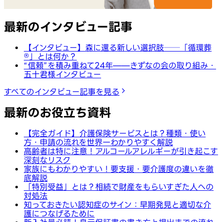
最新のインタビュー記事
【インタビュー】森に還る新しい選択肢──「循環葬
®︎」とは何か？
“信頼”を積み重ねて24年——きずなの会の取り組み・
五十君様インタビュー
すべてのインタビュー記事を見る
最新のお役立ち資料
【完全ガイド】介護保険サービスとは？種類・使い
方・申請の流れを世界一わかりやすく解説
高齢者は特に注意！アルコールアレルギーが引き起こす
深刻なリスク
家族にもわかりやすい！要支援・要介護度の違いを徹
底解説
「特別受益」とは？相続で財産をもらいすぎた人への
対処法
知っておきたい認知症のサイン：早期発見と適切な介
護につなげるために