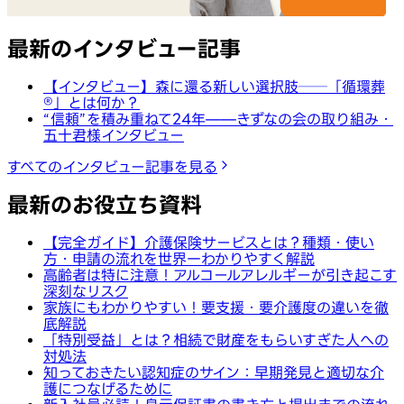
最新のインタビュー記事
【インタビュー】森に還る新しい選択肢──「循環葬
®︎」とは何か？
“信頼”を積み重ねて24年——きずなの会の取り組み・
五十君様インタビュー
すべてのインタビュー記事を見る
最新のお役立ち資料
【完全ガイド】介護保険サービスとは？種類・使い
方・申請の流れを世界一わかりやすく解説
高齢者は特に注意！アルコールアレルギーが引き起こす
深刻なリスク
家族にもわかりやすい！要支援・要介護度の違いを徹
底解説
「特別受益」とは？相続で財産をもらいすぎた人への
対処法
知っておきたい認知症のサイン：早期発見と適切な介
護につなげるために