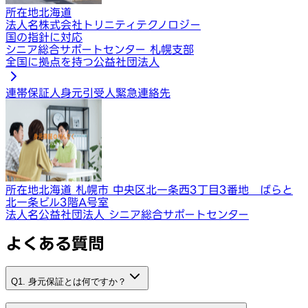
所在地
北海道
法人名
株式会社トリニティテクノロジー
国の指針に対応
シニア総合サポートセンター 札幌支部
全国に拠点を持つ公益社団法人
連帯保証人
身元引受人
緊急連絡先
所在地
北海道 札幌市 中央区北一条西3丁目3番地 ばらと
北一条ビル3階A号室
法人名
公益社団法人 シニア総合サポートセンター
よくある質問
Q1. 身元保証とは何ですか？