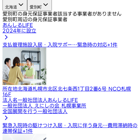
北海道
愛別町
愛別町の身元保証事業者
該当する事業者がありません
愛別町周辺の身元保証事業者
あんしるLIFE
2024年に設立
支払管理
施設入居・入院サポー…
緊急時の対応
+
1
件
所在地
北海道札幌市北区北七条西1丁目2番6号 NCO札幌
16F
法人名
一般社団法人あんしるLIFE
一般社団法人 えにしの会 札幌事業所
全国展開を行う一般社団法人
緊急入院時の駆けつけ
入居・入院に伴う身元…
費用滞納時の
連帯保証
+
1
件