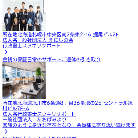
所在地
北海道札幌市中央区南2条東2-16 掘尾ビル2F
法人名
一般社団法人 えにしの会
行政書士スッキリサポート
金銭の保証
日常のサポート
ご遺体の引き取り
所在地
北海道旭川市6条通8丁目36番地の25 セントラル旭
川ビル7F-A
法人名
行政書士スッキリサポート
一般社団法人 あおばみより
家族のように身近な存在となり 会員様に寄り添い続けます