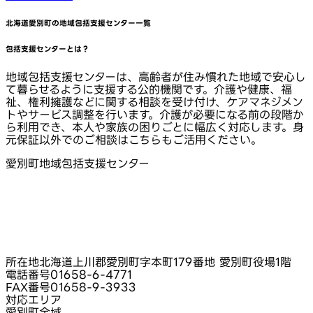
北海道愛別町
の地域包括支援センター一覧
包括支援センターとは？
地域包括支援センターは、高齢者が住み慣れた地域で安心し
て暮らせるように支援する公的機関です。介護や健康、福
祉、権利擁護などに関する相談を受け付け、ケアマネジメン
トやサービス調整を行います。介護が必要になる前の段階か
ら利用でき、本人や家族の困りごとに幅広く対応します。身
元保証以外でのご相談はこちらもご活用ください。
愛別町地域包括支援センター
所在地
北海道上川郡愛別町字本町179番地 愛別町役場1階
電話番号
01658-6-4771
FAX番号
01658-9-3933
対応エリア
愛別町全域