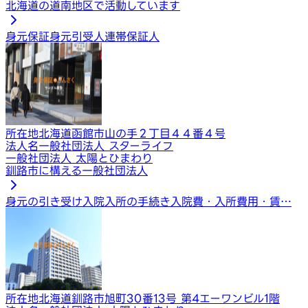
北海道の道南地区で活動しています
身元保証
身元引受人
連帯保証人
所在地
北海道函館市山の手２丁目４４番４号
法人名
一般社団法人 スターライフ
一般社団法人 太陽とひまわり
釧路市に構える一般社団法人
身元の引き受け
入院入所の手続き
入院費・入所費用・賃…
所在地
北海道釧路市旭町30番13号 第4エーワンビル1階