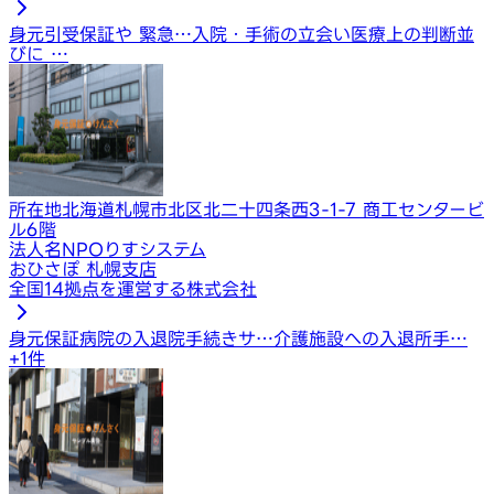
身元引受保証や 緊急…
入院・手術の立会い
医療上の判断並
びに …
所在地
北海道札幌市北区北二十四条西3-1-7 商工センタービ
ル6階
法人名
NPOりすシステム
おひさぽ 札幌支店
全国14拠点を運営する株式会社
身元保証
病院の入退院手続きサ…
介護施設への入退所手…
+
1
件