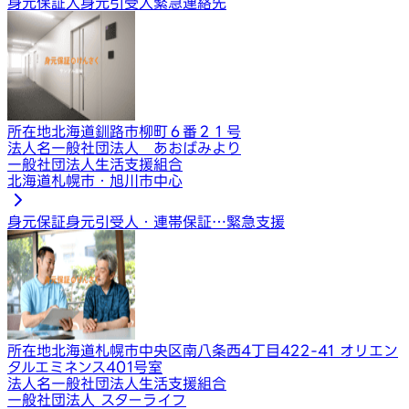
身元保証人
身元引受人
緊急連絡先
所在地
北海道釧路市柳町６番２１号
法人名
一般社団法人 あおばみより
一般社団法人生活支援組合
北海道札幌市・旭川市中心
身元保証
身元引受人・連帯保証…
緊急支援
所在地
北海道札幌市中央区南八条西4丁目422-41 オリエン
タルエミネンス401号室
法人名
一般社団法人生活支援組合
一般社団法人 スターライフ