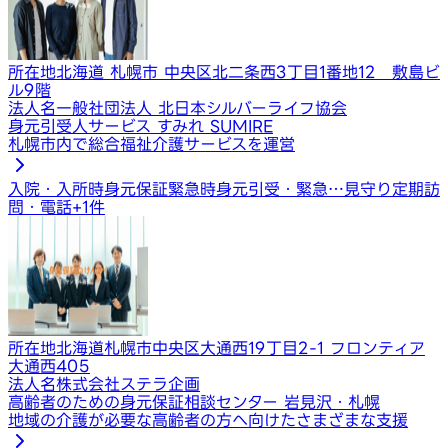
所在地
北海道 札幌市 中央区北二条西3丁目1番地12 敷島ビ
ル9階
法人名
一般社団法人 北日本シルバーライフ協会
身元引受人サービス すみれ SUMIRE
札幌市内で総合福祉介護サービスを運営
入院・入所時身元保証
緊急時身元引受・緊急…
見守り定期訪
問・電話
+
1
件
所在地
北海道札幌市中央区大通西19丁目2-1 フロンティア
大通西405
法人名
株式会社ステラ企画
高齢者のための身元保証相談センター 岩見沢・札幌
地域の介護が必要な高齢者の方へ向けたさまざまな支援