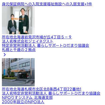
身元保証
病院への入院支援
福祉施設への入居支援
+
1
件
所在地
北海道岩見沢市鳩が丘4丁目５−９
法人名
株式会社ジェイネクスト
特定非営利活動法人 暮らしサポートひだまり協議会
札幌と千歳の２拠点
所在地
北海道札幌市北区北8条西4丁目22番地1
法人名
特定非営利活動法人 暮らしサポートひだまり協議会
NPOりすシステム 北海道支部
2000年設立のNPO法人