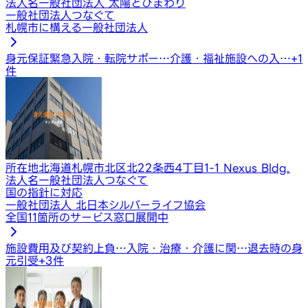
法人名
一般社団法人 太陽とひまわり
一般社団法人つなぐて
札幌市に構える一般社団法人
身元保証
緊急入院・転院サポー…
介護・福祉施設への入…
+
1
件
所在地
北海道札幌市北区北22条西4丁目1-1 Nexus Bldg.
法人名
一般社団法人つなぐて
国の指針に対応
一般社団法人 北日本シルバーライフ協会
全国11箇所のサービス窓口展開中
施設費用及び契約上負…
入院・治療・介護に関…
退去時の身
元引受
+
3
件