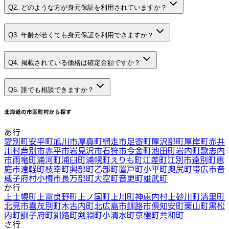
Q2. どのような方が身元保証を利用されていますか？
Q3. 年齢が若くても身元保証を利用できますか？
Q4. 掲載されている価格は確定金額ですか？
Q5. 誰でも相談できますか？
北海道
の市区町村から探す
あ行
愛別町
安平町
旭川市
厚真町
網走市
足寄町
厚沢部町
厚岸町
赤井
川村
芦別市
赤平市
岩見沢市
石狩市
今金町
池田町
岩内町
歌志内
市
雨竜町
浦河町
浦臼町
浦幌町
えりも町
江差町
江別市
遠別町
恵
庭市
遠軽町
枝幸町
興部町
乙部町
置戸町
小平町
奥尻町
帯広市
音
威子府村
小樽市
長万部町
大空町
音更町
雄武町
か行
上士幌町
上富良野町
上ノ国町
上川町
神恵内村
上砂川町
清里町
北見市
喜茂別町
木古内町
北広島市
釧路市
倶知安町
栗山町
黒松
内町
訓子府町
釧路町
剣淵町
小清水町
京極町
共和町
さ行