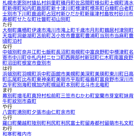
札幌市
更別村
猿払村
斜里町
積丹町
佐呂間町
様似町
士幌町
清水
町
新得町
知内町
鹿部町
新十津川町
標津町
標茶町
白糠町
白老町
士別市
下川町
鹿追町
占冠村
新ひだか町
新篠津村
島牧村
砂川市
寿都町
せたな町
壮瞥町
初山別町
た行
大樹町
鷹栖町
伊達市
滝川市
滝上町
千歳市
月形町
鶴居村
津別町
天塩町
洞爺湖町
苫前町
苫小牧市
豊富町
豊浦町
当別市
当麻町
豊
頃町
泊村
な行
中頓別町
奈井江町
七飯町
長沼町
南幌町
中富良野町
中標津町
名
寄市
中川町
中札内村
ニセコ町
西興部村
新冠町
仁木町
南富良野
町
沼田町
根室市
登別市
は行
浜頓別町
羽幌町
浜中町
函館市
美幌町
美深町
美瑛町
東川町
日高
町
広尾町
比布町
東神楽町
美唄市
平取町
福島町
富良野市
深川市
古平町
別海町
幌加内町
幌延町
本別町
北斗市
北竜町
ま行
幕別町
増毛町
真狩村
松前町
三笠市
むかわ町
室蘭市
芽室町
妹背
牛町
紋別市
森町
や行
八雲町
湧別町
夕張市
由仁町
余市町
ら行
羅臼町
蘭越町
陸別町
利尻町
利尻富士町
留寿都村
留萌市
礼文町
わ行
和寒町
稚内市