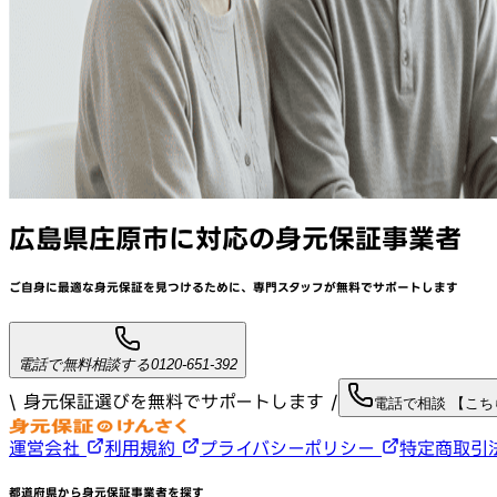
広島県庄原市
に対応
の身元保証事業者
ご自身に最適な身元保証を見つけるために、
専門スタッフが
無料でサポート
します
電話で無料相談する
0120-651-392
\ 身元保証選びを無料でサポートします /
電話で相談 【こ
運営会社
利用規約
プライバシーポリシー
特定商取引
都道府県から身元保証事業者を探す