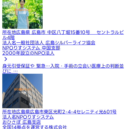
所在地
広島県 広島市 中区八丁堀15番10号 セントラルビ
ル4階
法人名
一般社団法人 広島シルバーライフ協会
NPOりすシステム 中国支部
2000年設立のNPO法人
身元引受保証や 緊急…
入院・手術の立会い
医療上の判断並
びに …
所在地
広島県広島市東区光町2-4-4セレニティ光601号
法人名
NPOりすシステム
おひさぽ 広島支店
全国14拠点を運営する株式会社