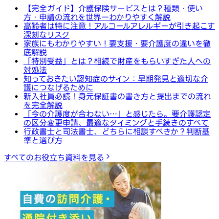
【完全ガイド】介護保険サービスとは？種類・使い
方・申請の流れを世界一わかりやすく解説
高齢者は特に注意！アルコールアレルギーが引き起こす
深刻なリスク
家族にもわかりやすい！要支援・要介護度の違いを徹
底解説
「特別受益」とは？相続で財産をもらいすぎた人への
対処法
知っておきたい認知症のサイン：早期発見と適切な介
護につなげるために
新入社員必読！身元保証書の書き方と提出までの流れ
を完全解説
「今の介護度が合わない…」と感じたら。要介護認定
の区分変更申請、最適なタイミングと手続きのすべて
行政書士と司法書士、どちらに相談すべきか？判断基
準と選び方
すべてのお役立ち資料を見る