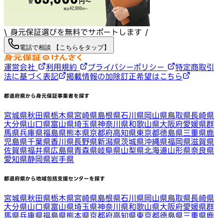
\ 身元保証選びを無料でサポートします /
電話で相談 【こちらをタップ】
運営会社
利用規約
プライバシーポリシー
特定商取引
法に基づく表記
掲載情報の加除訂正希望はこちら
都道府県から身元保証事業者を探す
宮城県
秋田県
栃木県
宮崎県
島根県
石川県
岡山県
鳥取県
長崎県
大分県
山口県
富山県
埼玉県
神奈川県
和歌山県
大阪府
愛媛県
群
馬県
兵庫県
福島県
熊本県
京都府
高知県
東京都
徳島県
三重県
鹿
児島県
千葉県
香川県
長野県
新潟県
茨城県
沖縄県
福岡県
滋賀県
佐賀県
福井県
広島県
青森県
岐阜県
山梨県
北海道
山形県
奈良県
愛知県
静岡県
岩手県
都道府県から地域包括支援センターを探す
宮城県
秋田県
栃木県
宮崎県
島根県
石川県
岡山県
鳥取県
長崎県
大分県
山口県
富山県
埼玉県
神奈川県
和歌山県
大阪府
愛媛県
群
馬県
兵庫県
福島県
熊本県
京都府
高知県
東京都
徳島県
三重県
鹿