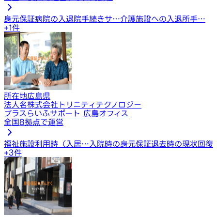
身元保証
病院の入退院手続きサ…
介護施設への入退所手…
+
1
件
所在地
広島県
法人名
株式会社トリニティテクノロジー
プラスらいふサポート 広島オフィス
全国8拠点で運営
福祉施設利用時（入居…
入院時の身元保証
退去時の現状回復
+
3
件