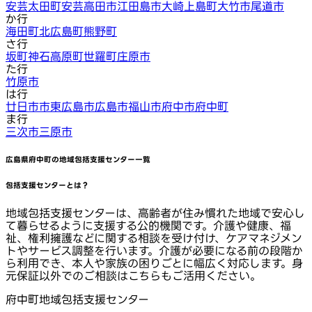
安芸太田町
安芸高田市
江田島市
大崎上島町
大竹市
尾道市
か行
海田町
北広島町
熊野町
さ行
坂町
神石高原町
世羅町
庄原市
た行
竹原市
は行
廿日市市
東広島市
広島市
福山市
府中市
府中町
ま行
三次市
三原市
広島県府中町
の地域包括支援センター一覧
包括支援センターとは？
地域包括支援センターは、高齢者が住み慣れた地域で安心し
て暮らせるように支援する公的機関です。介護や健康、福
祉、権利擁護などに関する相談を受け付け、ケアマネジメン
トやサービス調整を行います。介護が必要になる前の段階か
ら利用でき、本人や家族の困りごとに幅広く対応します。身
元保証以外でのご相談はこちらもご活用ください。
府中町地域包括支援センター