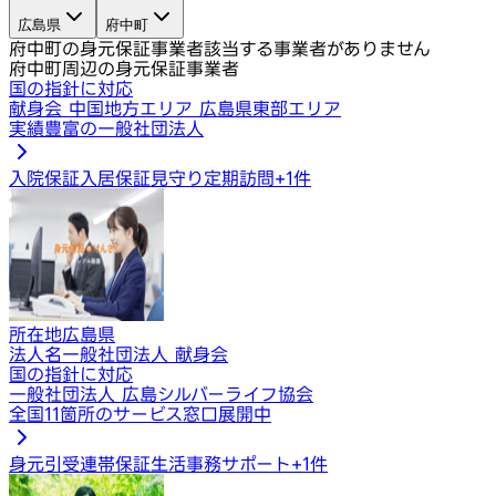
広島県
府中町
府中町の身元保証事業者
該当する事業者がありません
府中町周辺の身元保証事業者
国の指針に対応
献身会 中国地方エリア 広島県東部エリア
実績豊富の一般社団法人
入院保証
入居保証
見守り定期訪問
+
1
件
所在地
広島県
法人名
一般社団法人 献身会
国の指針に対応
一般社団法人 広島シルバーライフ協会
全国11箇所のサービス窓口展開中
身元引受
連帯保証
生活事務サポート
+
1
件