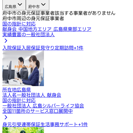
広島県
府中市
府中市の身元保証事業者
該当する事業者がありません
府中市周辺の身元保証事業者
国の指針に対応
献身会 中国地方エリア 広島県東部エリア
実績豊富の一般社団法人
入院保証
入居保証
見守り定期訪問
+
1
件
所在地
広島県
法人名
一般社団法人 献身会
国の指針に対応
一般社団法人 広島シルバーライフ協会
全国11箇所のサービス窓口展開中
身元引受
連帯保証
生活事務サポート
+
1
件