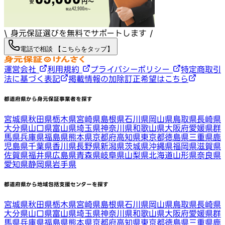
\ 身元保証選びを無料でサポートします /
電話で相談 【こちらをタップ】
運営会社
利用規約
プライバシーポリシー
特定商取引
法に基づく表記
掲載情報の加除訂正希望はこちら
都道府県から身元保証事業者を探す
宮城県
秋田県
栃木県
宮崎県
島根県
石川県
岡山県
鳥取県
長崎県
大分県
山口県
富山県
埼玉県
神奈川県
和歌山県
大阪府
愛媛県
群
馬県
兵庫県
福島県
熊本県
京都府
高知県
東京都
徳島県
三重県
鹿
児島県
千葉県
香川県
長野県
新潟県
茨城県
沖縄県
福岡県
滋賀県
佐賀県
福井県
広島県
青森県
岐阜県
山梨県
北海道
山形県
奈良県
愛知県
静岡県
岩手県
都道府県から地域包括支援センターを探す
宮城県
秋田県
栃木県
宮崎県
島根県
石川県
岡山県
鳥取県
長崎県
大分県
山口県
富山県
埼玉県
神奈川県
和歌山県
大阪府
愛媛県
群
馬県
兵庫県
福島県
熊本県
京都府
高知県
東京都
徳島県
三重県
鹿