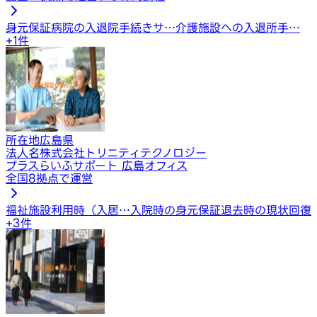
身元保証
病院の入退院手続きサ…
介護施設への入退所手…
+
1
件
所在地
広島県
法人名
株式会社トリニティテクノロジー
プラスらいふサポート 広島オフィス
全国8拠点で運営
福祉施設利用時（入居…
入院時の身元保証
退去時の現状回復
+
3
件