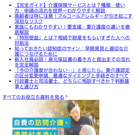
【完全ガイド】介護保険サービスとは？種類・使い
方・申請の流れを世界一わかりやすく解説
高齢者は特に注意！アルコールアレルギーが引き起こす
深刻なリスク
家族にもわかりやすい！要支援・要介護度の違いを徹
底解説
「特別受益」とは？相続で財産をもらいすぎた人への
対処法
知っておきたい認知症のサイン：早期発見と適切な介
護につなげるために
新入社員必読！身元保証書の書き方と提出までの流れ
を完全解説
「今の介護度が合わない…」と感じたら。要介護認定
の区分変更申請、最適なタイミングと手続きのすべて
行政書士と司法書士、どちらに相談すべきか？判断基
準と選び方
すべてのお役立ち資料を見る