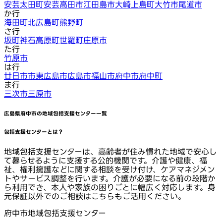
安芸太田町
安芸高田市
江田島市
大崎上島町
大竹市
尾道市
か行
海田町
北広島町
熊野町
さ行
坂町
神石高原町
世羅町
庄原市
た行
竹原市
は行
廿日市市
東広島市
広島市
福山市
府中市
府中町
ま行
三次市
三原市
広島県府中市
の地域包括支援センター一覧
包括支援センターとは？
地域包括支援センターは、高齢者が住み慣れた地域で安心し
て暮らせるように支援する公的機関です。介護や健康、福
祉、権利擁護などに関する相談を受け付け、ケアマネジメン
トやサービス調整を行います。介護が必要になる前の段階か
ら利用でき、本人や家族の困りごとに幅広く対応します。身
元保証以外でのご相談はこちらもご活用ください。
府中市地域包括支援センター