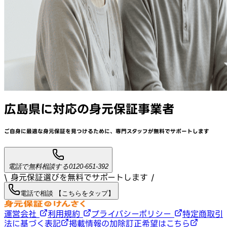
広島県
に対応
の身元保証事業者
ご自身に最適な身元保証を見つけるために、
専門スタッフが
無料でサポート
します
電話で無料相談する
0120-651-392
\ 身元保証選びを無料でサポートします /
電話で相談 【こちらをタップ】
運営会社
利用規約
プライバシーポリシー
特定商取引
法に基づく表記
掲載情報の加除訂正希望はこちら