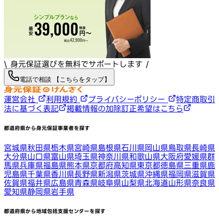
\ 身元保証選びを無料でサポートします /
電話で相談 【こちらをタップ】
運営会社
利用規約
プライバシーポリシー
特定商取引
法に基づく表記
掲載情報の加除訂正希望はこちら
都道府県から身元保証事業者を探す
宮城県
秋田県
栃木県
宮崎県
島根県
石川県
岡山県
鳥取県
長崎県
大分県
山口県
富山県
埼玉県
神奈川県
和歌山県
大阪府
愛媛県
群
馬県
兵庫県
福島県
熊本県
京都府
高知県
東京都
徳島県
三重県
鹿
児島県
千葉県
香川県
長野県
新潟県
茨城県
沖縄県
福岡県
滋賀県
佐賀県
福井県
広島県
青森県
岐阜県
山梨県
北海道
山形県
奈良県
愛知県
静岡県
岩手県
都道府県から地域包括支援センターを探す