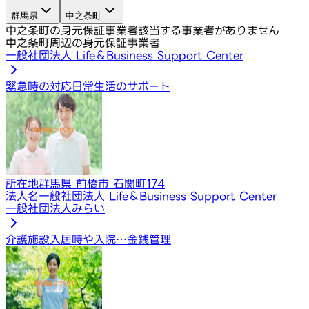
群馬県
中之条町
中之条町の身元保証事業者
該当する事業者がありません
中之条町周辺の身元保証事業者
一般社団法人 Life＆Business Support Center
緊急時の対応
日常生活のサポート
所在地
群馬県 前橋市 石関町174
法人名
一般社団法人 Life＆Business Support Center
一般社団法人みらい
介護施設入居時や入院…
金銭管理