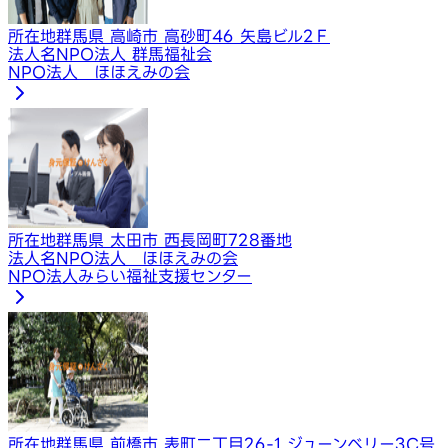
所在地
群馬県 高崎市 高砂町46 矢島ビル2Ｆ
法人名
NPO法人 群馬福祉会
NPO法人 ほほえみの会
所在地
群馬県 太田市 西長岡町728番地
法人名
NPO法人 ほほえみの会
NPO法人みらい福祉支援センター
所在地
群馬県 前橋市 表町二丁目26-1 ジューンベリー3C号