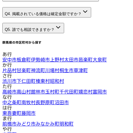
Q4. 掲載されている価格は確定金額ですか？
Q5. 誰でも相談できますか？
群馬県
の市区町村から探す
あ行
安中市
板倉町
伊勢崎市
上野村
太田市
邑楽町
大泉町
か行
片品村
甘楽町
神流町
川場村
桐生市
草津町
さ行
渋川市
下仁田町
榛東村
昭和村
た行
高崎市
高山村
館林市
玉村町
千代田町
嬬恋村
富岡市
な行
中之条町
南牧村
長野原町
沼田市
は行
東吾妻町
藤岡市
ま行
前橋市
みどり市
みなかみ町
明和町
や行