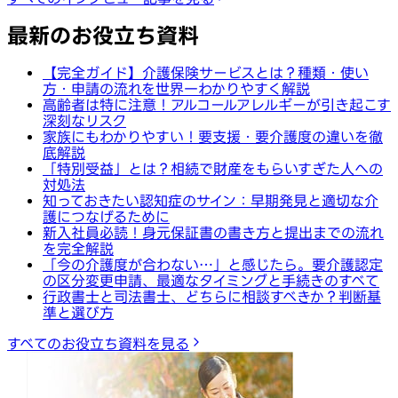
最新のお役立ち資料
【完全ガイド】介護保険サービスとは？種類・使い
方・申請の流れを世界一わかりやすく解説
高齢者は特に注意！アルコールアレルギーが引き起こす
深刻なリスク
家族にもわかりやすい！要支援・要介護度の違いを徹
底解説
「特別受益」とは？相続で財産をもらいすぎた人への
対処法
知っておきたい認知症のサイン：早期発見と適切な介
護につなげるために
新入社員必読！身元保証書の書き方と提出までの流れ
を完全解説
「今の介護度が合わない…」と感じたら。要介護認定
の区分変更申請、最適なタイミングと手続きのすべて
行政書士と司法書士、どちらに相談すべきか？判断基
準と選び方
すべてのお役立ち資料を見る