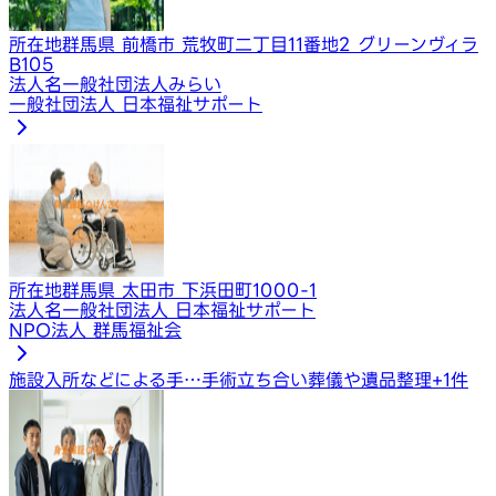
所在地
群馬県 前橋市 荒牧町二丁目11番地2 グリーンヴィラ
B105
法人名
一般社団法人みらい
一般社団法人 日本福祉サポート
所在地
群馬県 太田市 下浜田町1000-1
法人名
一般社団法人 日本福祉サポート
NPO法人 群馬福祉会
施設入所などによる手…
手術立ち合い
葬儀や遺品整理
+
1
件