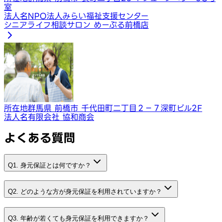
室
法人名
NPO法人みらい福祉支援センター
シニアライフ相談サロン めーぷる前橋店
所在地
群馬県 前橋市 千代田町二丁目２－７深町ビル2F
法人名
有限会社 協和商会
よくある質問
Q1. 身元保証とは何ですか？
Q2. どのような方が身元保証を利用されていますか？
Q3. 年齢が若くても身元保証を利用できますか？