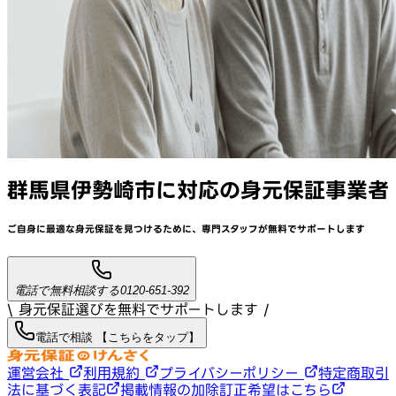
群馬県伊勢崎市
に対応
の身元保証事業者
ご自身に最適な身元保証を見つけるために、
専門スタッフが
無料でサポート
します
電話で無料相談する
0120-651-392
\ 身元保証選びを無料でサポートします /
電話で相談 【こちらをタップ】
運営会社
利用規約
プライバシーポリシー
特定商取引
法に基づく表記
掲載情報の加除訂正希望はこちら