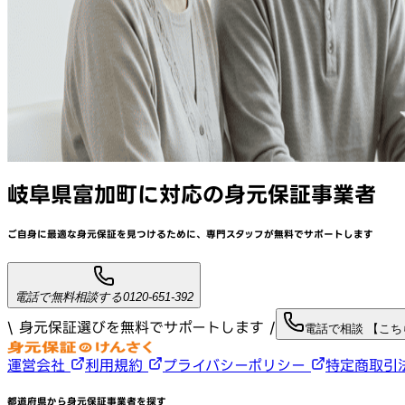
岐阜県富加町
に対応
の身元保証事業者
ご自身に最適な身元保証を見つけるために、
専門スタッフが
無料でサポート
します
電話で無料相談する
0120-651-392
\ 身元保証選びを無料でサポートします /
電話で相談 【こ
運営会社
利用規約
プライバシーポリシー
特定商取引
都道府県から身元保証事業者を探す