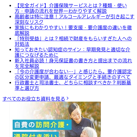
【完全ガイド】介護保険サービスとは？種類・使い
方・申請の流れを世界一わかりやすく解説
高齢者は特に注意！アルコールアレルギーが引き起こす
深刻なリスク
家族にもわかりやすい！要支援・要介護度の違いを徹
底解説
「特別受益」とは？相続で財産をもらいすぎた人への
対処法
知っておきたい認知症のサイン：早期発見と適切な介
護につなげるために
新入社員必読！身元保証書の書き方と提出までの流れ
を完全解説
「今の介護度が合わない…」と感じたら。要介護認定
の区分変更申請、最適なタイミングと手続きのすべて
行政書士と司法書士、どちらに相談すべきか？判断基
準と選び方
すべてのお役立ち資料を見る