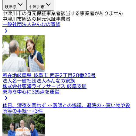
岐阜県
中津川市
中津川市の身元保証事業者
該当する事業者がありません
中津川市周辺の身元保証事業者
一般社団法人みんなの家族
所在地
岐阜県 岐阜市 西荘2丁目28番25号
法人名
一般社団法人みんなの家族
株式会社東海ライフサービス 岐阜支局
東海を中心に3拠点を運営
休日、深夜を問わず …
医師との協議、退院の…
買い物や役
所等の手続…
+
3
件