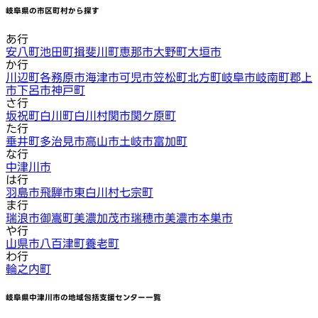
岐阜県
の市区町村から探す
あ行
安八町
池田町
揖斐川町
恵那市
大野町
大垣市
か行
川辺町
各務原市
海津市
可児市
笠松町
北方町
岐阜市
岐南町
郡上
市
下呂市
神戸町
さ行
坂祝町
白川町
白川村
関市
関ケ原町
た行
垂井町
多治見市
高山市
土岐市
富加町
な行
中津川市
は行
羽島市
飛騨市
東白川村
七宗町
ま行
瑞浪市
御嵩町
美濃加茂市
瑞穂市
美濃市
本巣市
や行
山県市
八百津町
養老町
わ行
輪之内町
岐阜県中津川市
の地域包括支援センター一覧