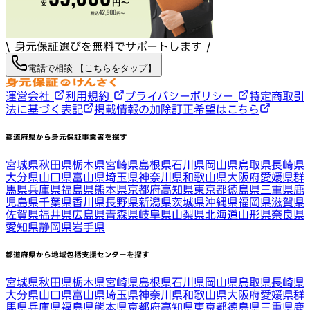
\ 身元保証選びを無料でサポートします /
電話で相談 【こちらをタップ】
運営会社
利用規約
プライバシーポリシー
特定商取引
法に基づく表記
掲載情報の加除訂正希望はこちら
都道府県から身元保証事業者を探す
宮城県
秋田県
栃木県
宮崎県
島根県
石川県
岡山県
鳥取県
長崎県
大分県
山口県
富山県
埼玉県
神奈川県
和歌山県
大阪府
愛媛県
群
馬県
兵庫県
福島県
熊本県
京都府
高知県
東京都
徳島県
三重県
鹿
児島県
千葉県
香川県
長野県
新潟県
茨城県
沖縄県
福岡県
滋賀県
佐賀県
福井県
広島県
青森県
岐阜県
山梨県
北海道
山形県
奈良県
愛知県
静岡県
岩手県
都道府県から地域包括支援センターを探す
宮城県
秋田県
栃木県
宮崎県
島根県
石川県
岡山県
鳥取県
長崎県
大分県
山口県
富山県
埼玉県
神奈川県
和歌山県
大阪府
愛媛県
群
馬県
兵庫県
福島県
熊本県
京都府
高知県
東京都
徳島県
三重県
鹿