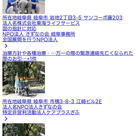
所在地
岐阜県 岐阜市 岩地2丁目3-5 サンコーポ藤203
法人名
株式会社東海ライフサービス
国の指針に対応
NPO法人 きずなの会 岐阜事務所
全国展開を行うNPO法人
治療方針や各種治療・…
万一の際の緊急連絡先
亡くなられた
際のお引…
+
1
件
所在地
岐阜県 岐阜市 市橋3-8-3 江崎ビル2E
法人名
NPO法人きずなの会
特定非営利活動法人ケアプラスぎふ