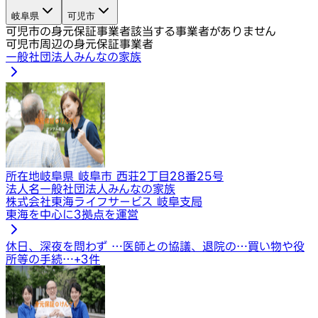
岐阜県
可児市
可児市の身元保証事業者
該当する事業者がありません
可児市周辺の身元保証事業者
一般社団法人みんなの家族
所在地
岐阜県 岐阜市 西荘2丁目28番25号
法人名
一般社団法人みんなの家族
株式会社東海ライフサービス 岐阜支局
東海を中心に3拠点を運営
休日、深夜を問わず …
医師との協議、退院の…
買い物や役
所等の手続…
+
3
件