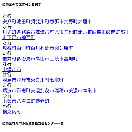
岐阜県
の市区町村から探す
あ行
安八町
池田町
揖斐川町
恵那市
大野町
大垣市
か行
川辺町
各務原市
海津市
可児市
笠松町
北方町
岐阜市
岐南町
郡上
市
下呂市
神戸町
さ行
坂祝町
白川町
白川村
関市
関ケ原町
た行
垂井町
多治見市
高山市
土岐市
富加町
な行
中津川市
は行
羽島市
飛騨市
東白川村
七宗町
ま行
瑞浪市
御嵩町
美濃加茂市
瑞穂市
美濃市
本巣市
や行
山県市
八百津町
養老町
わ行
輪之内町
岐阜県可児市
の地域包括支援センター一覧