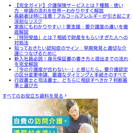
【完全ガイド】介護保険サービスとは？種類・使い
方・申請の流れを世界一わかりやすく解説
高齢者は特に注意！アルコールアレルギーが引き起こす
深刻なリスク
家族にもわかりやすい！要支援・要介護度の違いを徹
底解説
「特別受益」とは？相続で財産をもらいすぎた人への
対処法
知っておきたい認知症のサイン：早期発見と適切な介
護につなげるために
新入社員必読！身元保証書の書き方と提出までの流れ
を完全解説
「今の介護度が合わない…」と感じたら。要介護認定
の区分変更申請、最適なタイミングと手続きのすべて
行政書士と司法書士、どちらに相談すべきか？判断基
準と選び方
すべてのお役立ち資料を見る