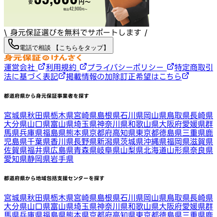
\ 身元保証選びを無料でサポートします /
電話で相談 【こちらをタップ】
運営会社
利用規約
プライバシーポリシー
特定商取引
法に基づく表記
掲載情報の加除訂正希望はこちら
都道府県から身元保証事業者を探す
宮城県
秋田県
栃木県
宮崎県
島根県
石川県
岡山県
鳥取県
長崎県
大分県
山口県
富山県
埼玉県
神奈川県
和歌山県
大阪府
愛媛県
群
馬県
兵庫県
福島県
熊本県
京都府
高知県
東京都
徳島県
三重県
鹿
児島県
千葉県
香川県
長野県
新潟県
茨城県
沖縄県
福岡県
滋賀県
佐賀県
福井県
広島県
青森県
岐阜県
山梨県
北海道
山形県
奈良県
愛知県
静岡県
岩手県
都道府県から地域包括支援センターを探す
宮城県
秋田県
栃木県
宮崎県
島根県
石川県
岡山県
鳥取県
長崎県
大分県
山口県
富山県
埼玉県
神奈川県
和歌山県
大阪府
愛媛県
群
馬県
兵庫県
福島県
熊本県
京都府
高知県
東京都
徳島県
三重県
鹿