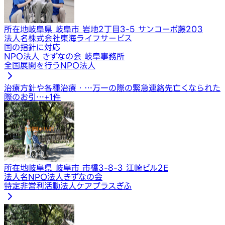
所在地
岐阜県 岐阜市 岩地2丁目3-5 サンコーポ藤203
法人名
株式会社東海ライフサービス
国の指針に対応
NPO法人 きずなの会 岐阜事務所
全国展開を行うNPO法人
治療方針や各種治療・…
万一の際の緊急連絡先
亡くなられた
際のお引…
+
1
件
所在地
岐阜県 岐阜市 市橋3-8-3 江崎ビル2E
法人名
NPO法人きずなの会
特定非営利活動法人ケアプラスぎふ