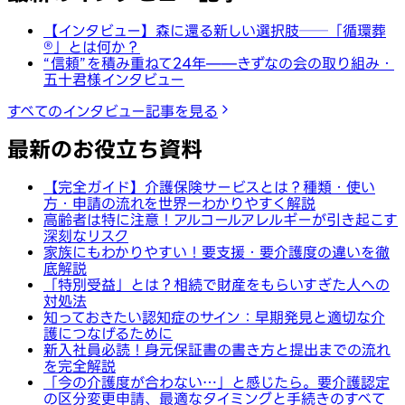
【インタビュー】森に還る新しい選択肢──「循環葬
®︎」とは何か？
“信頼”を積み重ねて24年——きずなの会の取り組み・
五十君様インタビュー
すべてのインタビュー記事を見る
最新のお役立ち資料
【完全ガイド】介護保険サービスとは？種類・使い
方・申請の流れを世界一わかりやすく解説
高齢者は特に注意！アルコールアレルギーが引き起こす
深刻なリスク
家族にもわかりやすい！要支援・要介護度の違いを徹
底解説
「特別受益」とは？相続で財産をもらいすぎた人への
対処法
知っておきたい認知症のサイン：早期発見と適切な介
護につなげるために
新入社員必読！身元保証書の書き方と提出までの流れ
を完全解説
「今の介護度が合わない…」と感じたら。要介護認定
の区分変更申請、最適なタイミングと手続きのすべて