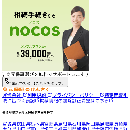
\ 身元保証選びを無料でサポートします /
電話で相談 【こちらをタップ】
運営会社
利用規約
プライバシーポリシー
特定商取引
法に基づく表記
掲載情報の加除訂正希望はこちら
都道府県から身元保証事業者を探す
宮城県
秋田県
栃木県
宮崎県
島根県
石川県
岡山県
鳥取県
長崎県
大分県
山口県
富山県
埼玉県
神奈川県
和歌山県
大阪府
愛媛県
群