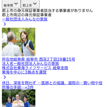
岐阜県
郡上市
郡上市の身元保証事業者
該当する事業者がありません
郡上市周辺の身元保証事業者
一般社団法人みんなの家族
所在地
岐阜県 岐阜市 西荘2丁目28番25号
法人名
一般社団法人みんなの家族
株式会社東海ライフサービス 岐阜支局
東海を中心に3拠点を運営
休日、深夜を問わず …
医師との協議、退院の…
買い物や役
所等の手続…
+
3
件