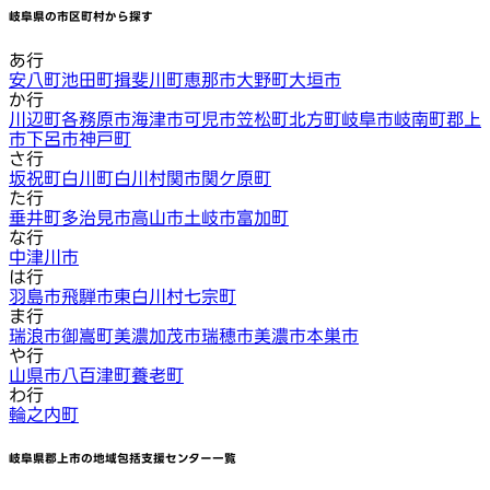
岐阜県
の市区町村から探す
あ行
安八町
池田町
揖斐川町
恵那市
大野町
大垣市
か行
川辺町
各務原市
海津市
可児市
笠松町
北方町
岐阜市
岐南町
郡上
市
下呂市
神戸町
さ行
坂祝町
白川町
白川村
関市
関ケ原町
た行
垂井町
多治見市
高山市
土岐市
富加町
な行
中津川市
は行
羽島市
飛騨市
東白川村
七宗町
ま行
瑞浪市
御嵩町
美濃加茂市
瑞穂市
美濃市
本巣市
や行
山県市
八百津町
養老町
わ行
輪之内町
岐阜県郡上市
の地域包括支援センター一覧