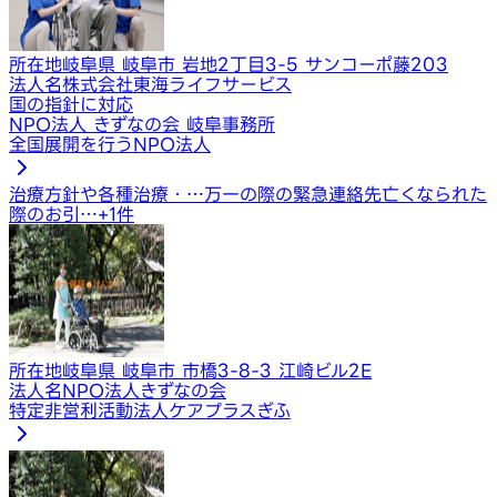
所在地
岐阜県 岐阜市 岩地2丁目3-5 サンコーポ藤203
法人名
株式会社東海ライフサービス
国の指針に対応
NPO法人 きずなの会 岐阜事務所
全国展開を行うNPO法人
治療方針や各種治療・…
万一の際の緊急連絡先
亡くなられた
際のお引…
+
1
件
所在地
岐阜県 岐阜市 市橋3-8-3 江崎ビル2E
法人名
NPO法人きずなの会
特定非営利活動法人ケアプラスぎふ