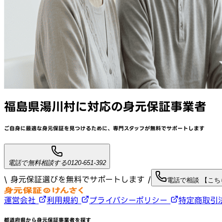
福島県湯川村
に対応
の身元保証事業者
ご自身に最適な身元保証を見つけるために、
専門スタッフが
無料でサポート
します
電話で無料相談する
0120-651-392
\ 身元保証選びを無料でサポートします /
電話で相談 【こ
運営会社
利用規約
プライバシーポリシー
特定商取引
都道府県から身元保証事業者を探す