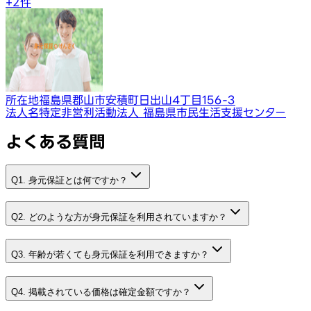
+
2
件
所在地
福島県郡山市安積町日出山4丁目156-3
法人名
特定非営利活動法人 福島県市民生活支援センター
よくある質問
Q1. 身元保証とは何ですか？
Q2. どのような方が身元保証を利用されていますか？
Q3. 年齢が若くても身元保証を利用できますか？
Q4. 掲載されている価格は確定金額ですか？