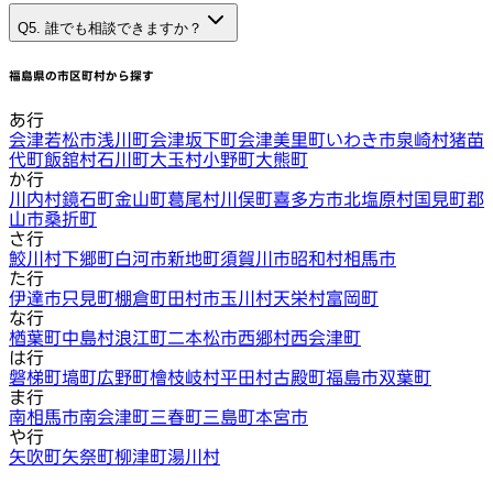
Q5. 誰でも相談できますか？
福島県
の市区町村から探す
あ行
会津若松市
浅川町
会津坂下町
会津美里町
いわき市
泉崎村
猪苗
代町
飯舘村
石川町
大玉村
小野町
大熊町
か行
川内村
鏡石町
金山町
葛尾村
川俣町
喜多方市
北塩原村
国見町
郡
山市
桑折町
さ行
鮫川村
下郷町
白河市
新地町
須賀川市
昭和村
相馬市
た行
伊達市
只見町
棚倉町
田村市
玉川村
天栄村
富岡町
な行
楢葉町
中島村
浪江町
二本松市
西郷村
西会津町
は行
磐梯町
塙町
広野町
檜枝岐村
平田村
古殿町
福島市
双葉町
ま行
南相馬市
南会津町
三春町
三島町
本宮市
や行
矢吹町
矢祭町
柳津町
湯川村