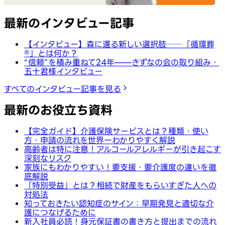
最新のインタビュー記事
【インタビュー】森に還る新しい選択肢──「循環葬
®︎」とは何か？
“信頼”を積み重ねて24年——きずなの会の取り組み・
五十君様インタビュー
すべてのインタビュー記事を見る
最新のお役立ち資料
【完全ガイド】介護保険サービスとは？種類・使い
方・申請の流れを世界一わかりやすく解説
高齢者は特に注意！アルコールアレルギーが引き起こす
深刻なリスク
家族にもわかりやすい！要支援・要介護度の違いを徹
底解説
「特別受益」とは？相続で財産をもらいすぎた人への
対処法
知っておきたい認知症のサイン：早期発見と適切な介
護につなげるために
新入社員必読！身元保証書の書き方と提出までの流れ