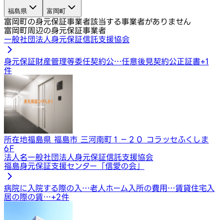
福島県
富岡町
富岡町の身元保証事業者
該当する事業者がありません
富岡町周辺の身元保証事業者
一般社団法人身元保証信託支援協会
身元保証
財産管理等委任契約公…
任意後見契約公正証書
+
1
件
所在地
福島県 福島市 三河南町１−２０ コラッセふくしま
6F
法人名
一般社団法人身元保証信託支援協会
福島身元保証支援センター「信愛の会」
病院に入院する際の入…
老人ホーム入所の費用…
賃貸住宅入
居の際の賃…
+
2
件