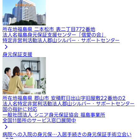
所在地
福島県 二本松市 表二丁目772番地
法人名
福島身元保証支援センター「信愛の会」
特定非営利活動法人郡山シルバー・サポートセンター
身元保証支援
所在地
福島県 郡山市 安積町日出山字旧屋敷22番地の2
法人名
特定非営利活動法人郡山シルバー・サポートセンター
国の指針に対応
一般社団法人 シニア身元保証協会 福島事業所
全国11箇所のサービス窓口展開中
病院への入院の身元保…
入居手続きの身元保証
手術立会い