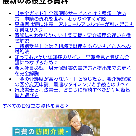
最新のお役立ち資料
【完全ガイド】介護保険サービスとは？種類・使い
方・申請の流れを世界一わかりやすく解説
高齢者は特に注意！アルコールアレルギーが引き起こす
深刻なリスク
家族にもわかりやすい！要支援・要介護度の違いを徹
底解説
「特別受益」とは？相続で財産をもらいすぎた人への
対処法
知っておきたい認知症のサイン：早期発見と適切な介
護につなげるために
新入社員必読！身元保証書の書き方と提出までの流れ
を完全解説
「今の介護度が合わない…」と感じたら。要介護認定
の区分変更申請、最適なタイミングと手続きのすべて
行政書士と司法書士、どちらに相談すべきか？判断基
準と選び方
すべてのお役立ち資料を見る