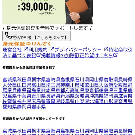
\ 身元保証選びを無料でサポートします /
電話で相談 【こちらをタップ】
運営会社
利用規約
プライバシーポリシー
特定商取引
法に基づく表記
掲載情報の加除訂正希望はこちら
都道府県から身元保証事業者を探す
宮城県
秋田県
栃木県
宮崎県
島根県
石川県
岡山県
鳥取県
長崎県
大分県
山口県
富山県
埼玉県
神奈川県
和歌山県
大阪府
愛媛県
群
馬県
兵庫県
福島県
熊本県
京都府
高知県
東京都
徳島県
三重県
鹿
児島県
千葉県
香川県
長野県
新潟県
茨城県
沖縄県
福岡県
滋賀県
佐賀県
福井県
広島県
青森県
岐阜県
山梨県
北海道
山形県
奈良県
愛知県
静岡県
岩手県
都道府県から地域包括支援センターを探す
宮城県
秋田県
栃木県
宮崎県
島根県
石川県
岡山県
鳥取県
長崎県