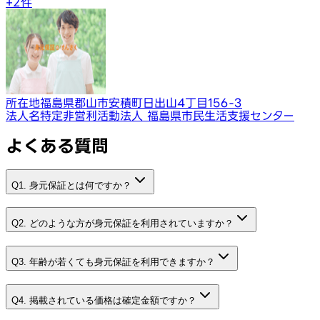
+
2
件
所在地
福島県郡山市安積町日出山4丁目156-3
法人名
特定非営利活動法人 福島県市民生活支援センター
よくある質問
Q1. 身元保証とは何ですか？
Q2. どのような方が身元保証を利用されていますか？
Q3. 年齢が若くても身元保証を利用できますか？
Q4. 掲載されている価格は確定金額ですか？