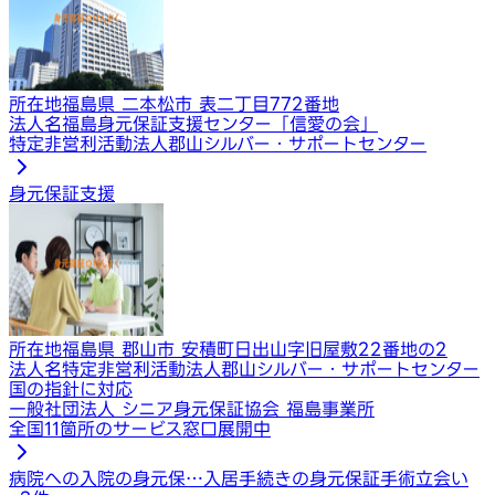
所在地
福島県 二本松市 表二丁目772番地
法人名
福島身元保証支援センター「信愛の会」
特定非営利活動法人郡山シルバー・サポートセンター
身元保証支援
所在地
福島県 郡山市 安積町日出山字旧屋敷22番地の2
法人名
特定非営利活動法人郡山シルバー・サポートセンター
国の指針に対応
一般社団法人 シニア身元保証協会 福島事業所
全国11箇所のサービス窓口展開中
病院への入院の身元保…
入居手続きの身元保証
手術立会い