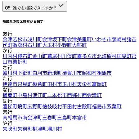
Q5. 誰でも相談できますか？
福島県
の市区町村から探す
あ行
会津若松市
浅川町
会津坂下町
会津美里町
いわき市
泉崎村
猪苗
代町
飯舘村
石川町
大玉村
小野町
大熊町
か行
川内村
鏡石町
金山町
葛尾村
川俣町
喜多方市
北塩原村
国見町
郡
山市
桑折町
さ行
鮫川村
下郷町
白河市
新地町
須賀川市
昭和村
相馬市
た行
伊達市
只見町
棚倉町
田村市
玉川村
天栄村
富岡町
な行
楢葉町
中島村
浪江町
二本松市
西郷村
西会津町
は行
磐梯町
塙町
広野町
檜枝岐村
平田村
古殿町
福島市
双葉町
ま行
南相馬市
南会津町
三春町
三島町
本宮市
や行
矢吹町
矢祭町
柳津町
湯川村