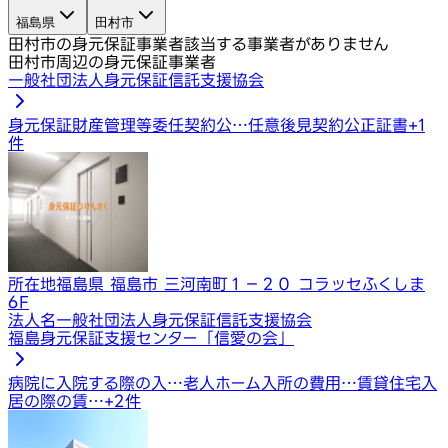
福島県
田村市
田村市の身元保証事業者
該当する事業者がありません
田村市周辺の身元保証事業者
一般社団法人身元保証信託支援協会
身元保証
財産管理等委任契約公…
任意後見契約公正証書
+
1
件
所在地
福島県 福島市 三河南町１−２０ コラッセふくしま
6F
法人名
一般社団法人身元保証信託支援協会
福島身元保証支援センター「信愛の会」
病院に入院する際の入…
老人ホーム入所の費用…
賃貸住宅入
居の際の賃…
+
2
件