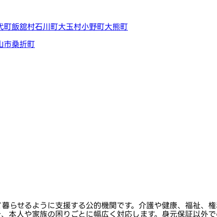
代町
飯舘村
石川町
大玉村
小野町
大熊町
山市
桑折町
て暮らせるように支援する公的機関です。介護や健康、福祉、権
き、本人や家族の困りごとに幅広く対応します。身元保証以外で