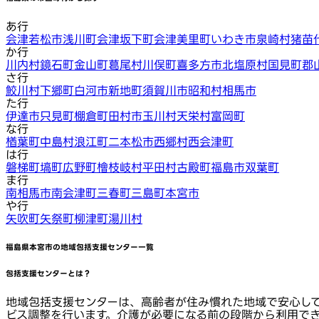
あ行
会津若松市
浅川町
会津坂下町
会津美里町
いわき市
泉崎村
猪苗
か行
川内村
鏡石町
金山町
葛尾村
川俣町
喜多方市
北塩原村
国見町
郡
さ行
鮫川村
下郷町
白河市
新地町
須賀川市
昭和村
相馬市
た行
伊達市
只見町
棚倉町
田村市
玉川村
天栄村
富岡町
な行
楢葉町
中島村
浪江町
二本松市
西郷村
西会津町
は行
磐梯町
塙町
広野町
檜枝岐村
平田村
古殿町
福島市
双葉町
ま行
南相馬市
南会津町
三春町
三島町
本宮市
や行
矢吹町
矢祭町
柳津町
湯川村
福島県本宮市
の地域包括支援センター一覧
包括支援センターとは？
地域包括支援センターは、高齢者が住み慣れた地域で安心し
ビス調整を行います。介護が必要になる前の段階から利用で