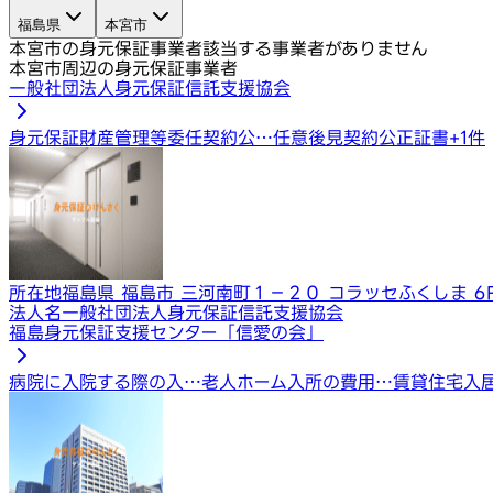
福島県
本宮市
本宮市の身元保証事業者
該当する事業者がありません
本宮市周辺の身元保証事業者
一般社団法人身元保証信託支援協会
身元保証
財産管理等委任契約公…
任意後見契約公正証書
+
1
件
所在地
福島県 福島市 三河南町１−２０ コラッセふくしま 6
法人名
一般社団法人身元保証信託支援協会
福島身元保証支援センター「信愛の会」
病院に入院する際の入…
老人ホーム入所の費用…
賃貸住宅入