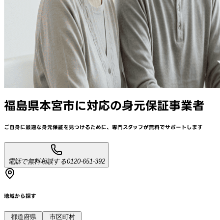
福島県本宮市
に対応
の身元保証事業者
ご自身に最適な身元保証を見つけるために、
専門スタッフが
無料でサポート
します
電話で無料相談する
0120-651-392
地域から探す
都道府県
市区町村