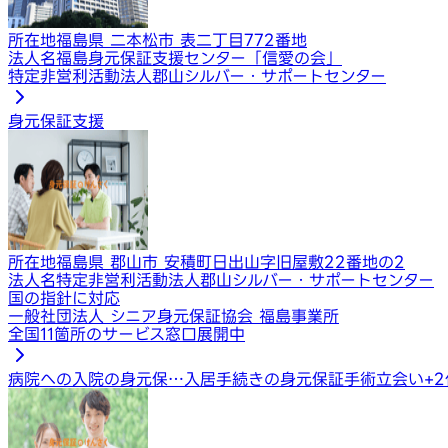
所在地
福島県 二本松市 表二丁目772番地
法人名
福島身元保証支援センター「信愛の会」
特定非営利活動法人郡山シルバー・サポートセンター
身元保証支援
所在地
福島県 郡山市 安積町日出山字旧屋敷22番地の2
法人名
特定非営利活動法人郡山シルバー・サポートセンター
国の指針に対応
一般社団法人 シニア身元保証協会 福島事業所
全国11箇所のサービス窓口展開中
病院への入院の身元保…
入居手続きの身元保証
手術立会い
+
2