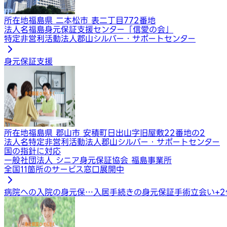
所在地
福島県 二本松市 表二丁目772番地
法人名
福島身元保証支援センター「信愛の会」
特定非営利活動法人郡山シルバー・サポートセンター
身元保証支援
所在地
福島県 郡山市 安積町日出山字旧屋敷22番地の2
法人名
特定非営利活動法人郡山シルバー・サポートセンター
国の指針に対応
一般社団法人 シニア身元保証協会 福島事業所
全国11箇所のサービス窓口展開中
病院への入院の身元保…
入居手続きの身元保証
手術立会い
+
2