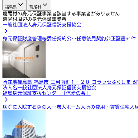
福島県
葛尾村
葛尾村の身元保証事業者
該当する事業者がありません
葛尾村周辺の身元保証事業者
一般社団法人身元保証信託支援協会
身元保証
財産管理等委任契約公…
任意後見契約公正証書
+
1
件
所在地
福島県 福島市 三河南町１−２０ コラッセふくしま 6
法人名
一般社団法人身元保証信託支援協会
福島身元保証支援センター「信愛の会」
病院に入院する際の入…
老人ホーム入所の費用…
賃貸住宅入