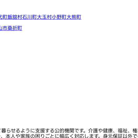
代町
飯舘村
石川町
大玉村
小野町
大熊町
山市
桑折町
て暮らせるように支援する公的機関です。介護や健康、福祉、権
き、本人や家族の困りごとに幅広く対応します。身元保証以外で