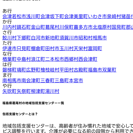
あ行
会津若松市
浅川町
会津坂下町
会津美里町
いわき市
泉崎村
猪苗
か行
川内村
鏡石町
金山町
葛尾村
川俣町
喜多方市
北塩原村
国見町
郡
さ行
鮫川村
下郷町
白河市
新地町
須賀川市
昭和村
相馬市
た行
伊達市
只見町
棚倉町
田村市
玉川村
天栄村
富岡町
な行
楢葉町
中島村
浪江町
二本松市
西郷村
西会津町
は行
磐梯町
塙町
広野町
檜枝岐村
平田村
古殿町
福島市
双葉町
ま行
南相馬市
南会津町
三春町
三島町
本宮市
や行
矢吹町
矢祭町
柳津町
湯川村
福島県葛尾村
の地域包括支援センター一覧
包括支援センターとは？
地域包括支援センターは、高齢者が住み慣れた地域で安心し
ビス調整を行います。介護が必要になる前の段階から利用で