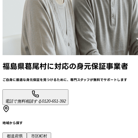
福島県葛尾村
に対応
の身元保証事業者
ご自身に最適な身元保証を見つけるために、
専門スタッフが
無料でサポート
します
電話で無料相談する
0120-651-392
地域から探す
都道府県
市区町村