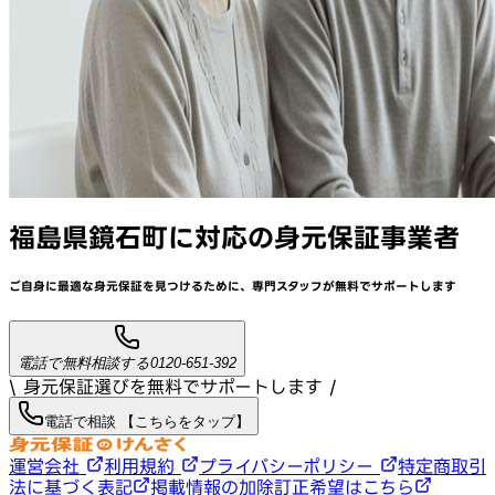
福島県鏡石町
に対応
の身元保証事業者
ご自身に最適な身元保証を見つけるために、
専門スタッフが
無料でサポート
します
電話で無料相談する
0120-651-392
\ 身元保証選びを無料でサポートします /
電話で相談 【こちらをタップ】
運営会社
利用規約
プライバシーポリシー
特定商取引
法に基づく表記
掲載情報の加除訂正希望はこちら