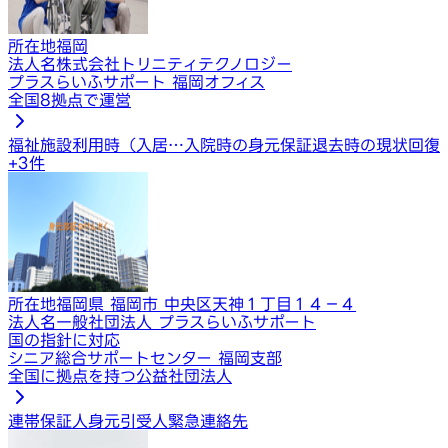
所在地
福岡
法人名
株式会社トリニティテクノロジー
プラスらいふサポート 福岡オフィス
全国8拠点で運営
福祉施設利用時（入居…
入院時の身元保証
退去時の現状回復
+
3
件
所在地
福岡県 福岡市 中央区天神１丁目１４−４
法人名
一般社団法人 プラスらいふサポート
国の指針に対応
シニア総合サポートセンター 福岡支部
全国に拠点を持つ公益社団法人
連帯保証人
身元引受人
緊急連絡先