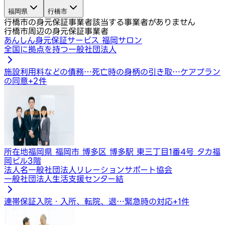
福岡県
行橋市
行橋市の身元保証事業者
該当する事業者がありません
行橋市周辺の身元保証事業者
あんしん身元保証サービス 福岡サロン
全国に拠点を持つ一般社団法人
施設利用料などの債務…
死亡時の身柄の引き取…
ケアプラン
の同意
+
2
件
所在地
福岡県 福岡市 博多区 博多駅 東三丁目1番4号 タカ福
岡ビル3階
法人名
一般社団法人リレーションサポート協会
一般社団法人生活支援センター結
連帯保証
入院・入所、転院、退…
緊急時の対応
+
1
件