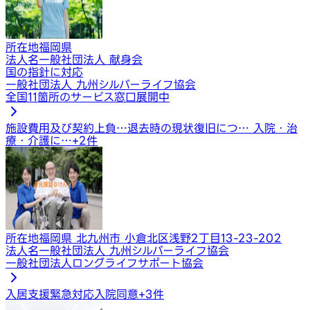
所在地
福岡県
法人名
一般社団法人 献身会
国の指針に対応
一般社団法人 九州シルバーライフ協会
全国11箇所のサービス窓口展開中
施設費用及び契約上負…
退去時の現状復旧につ…
入院・治
療・介護に…
+
2
件
所在地
福岡県 北九州市 小倉北区浅野2丁目13-23-202
法人名
一般社団法人 九州シルバーライフ協会
一般社団法人ロングライフサポート協会
入居支援
緊急対応
入院同意
+
3
件