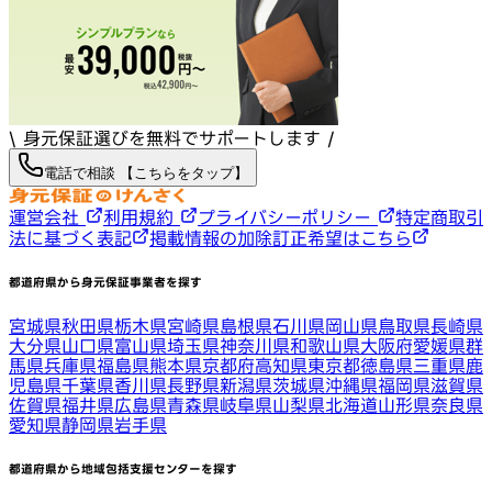
\ 身元保証選びを無料でサポートします /
電話で相談 【こちらをタップ】
運営会社
利用規約
プライバシーポリシー
特定商取引
法に基づく表記
掲載情報の加除訂正希望はこちら
都道府県から身元保証事業者を探す
宮城県
秋田県
栃木県
宮崎県
島根県
石川県
岡山県
鳥取県
長崎県
大分県
山口県
富山県
埼玉県
神奈川県
和歌山県
大阪府
愛媛県
群
馬県
兵庫県
福島県
熊本県
京都府
高知県
東京都
徳島県
三重県
鹿
児島県
千葉県
香川県
長野県
新潟県
茨城県
沖縄県
福岡県
滋賀県
佐賀県
福井県
広島県
青森県
岐阜県
山梨県
北海道
山形県
奈良県
愛知県
静岡県
岩手県
都道府県から地域包括支援センターを探す