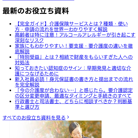
最新のお役立ち資料
【完全ガイド】介護保険サービスとは？種類・使い
方・申請の流れを世界一わかりやすく解説
高齢者は特に注意！アルコールアレルギーが引き起こす
深刻なリスク
家族にもわかりやすい！要支援・要介護度の違いを徹
底解説
「特別受益」とは？相続で財産をもらいすぎた人への
対処法
知っておきたい認知症のサイン：早期発見と適切な介
護につなげるために
新入社員必読！身元保証書の書き方と提出までの流れ
を完全解説
「今の介護度が合わない…」と感じたら。要介護認定
の区分変更申請、最適なタイミングと手続きのすべて
行政書士と司法書士、どちらに相談すべきか？判断基
準と選び方
すべてのお役立ち資料を見る