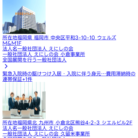
所在地
福岡県 福岡市 中央区平和3-10-10 ウェルズ
M&M1F
法人名
一般社団法人 えにしの会
一般社団法人 えにしの会 小倉事業所
全国展開を行う一般社団法人
緊急入院時の駆けつけ
入居・入院に伴う身元…
費用滞納時の
連帯保証
+
1
件
所在地
福岡県北 九州市 小倉北区熊谷4-2-3 シエルビル2F
法人名
一般社団法人 えにしの会
一般社団法人 えにしの会 久留米事業所