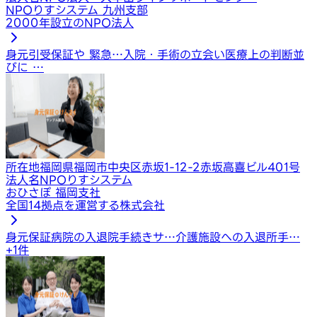
NPOりすシステム 九州支部
2000年設立のNPO法人
身元引受保証や 緊急…
入院・手術の立会い
医療上の判断並
びに …
所在地
福岡県福岡市中央区赤坂1-12-2赤坂高喜ビル401号
法人名
NPOりすシステム
おひさぽ 福岡支社
全国14拠点を運営する株式会社
身元保証
病院の入退院手続きサ…
介護施設への入退所手…
+
1
件