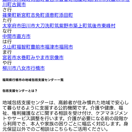
川町
古賀市
さ行
篠栗町
新宮町
志免町
須恵町
添田町
た行
太宰府市
田川市
大刀洗町
筑紫野市
築上町
筑後市
東峰村
な行
中間市
直方市
は行
久山町
福智町
豊前市
福津市
福岡市
ま行
宮若市
水巻町
みやま市
宗像市
や行
柳川市
八女市
行橋市
福岡県行橋市
の地域包括支援センター一覧
包括支援センターとは？
地域包括支援センターは、高齢者が住み慣れた地域で安心し
て暮らせるように支援する公的機関です。介護や健康、福
祉、権利擁護などに関する相談を受け付け、ケアマネジメン
トやサービス調整を行います。介護が必要になる前の段階か
ら利用でき、本人や家族の困りごとに幅広く対応します。身
元保証以外でのご相談はこちらもご活用ください。