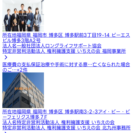
所在地
福岡県 福岡市 博多区 博多駅前3丁目19-14 ビーエス
ビル博多3階A2号
法人名
一般社団法人ロングライフサポート協会
特定非営利活動法人 権利擁護支援 いちえの会 福岡事業所
医療費の支払保証
治療や手術に対する意…
亡くなられた場合
のご…
+
2
件
所在地
福岡県 福岡市 博多区 博多駅南3-2-3アイ・ビー・ビ
ーフェリクス博多７F
法人名
特定非営利活動法人 権利擁護支援 いちえの会
特定非営利活動法人 権利擁護支援 いちえの会 北九州事務所