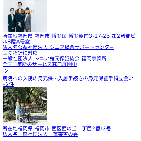
所在地
福岡県 福岡市 博多区 博多駅前3-27-25 第2岡部ビ
ル8階A号室
法人名
公益社団法人 シニア総合サポートセンター
国の指針に対応
一般社団法人 シニア身元保証協会 福岡事業所
全国11箇所のサービス窓口展開中
病院への入院の身元保…
入居手続きの身元保証
手術立会い
+
2
件
所在地
福岡県 福岡市 西区西の丘二丁目2番12号
法人名
一般社団法人 蓬莱蕉の会