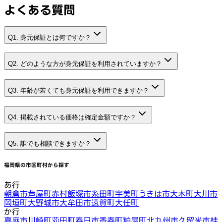
よくある質問
Q1. 身元保証とは何ですか？
Q2. どのような方が身元保証を利用されていますか？
Q3. 年齢が若くても身元保証を利用できますか？
Q4. 掲載されている価格は確定金額ですか？
Q5. 誰でも相談できますか？
福岡県
の市区町村から探す
あ行
朝倉市
芦屋町
赤村
飯塚市
糸田町
宇美町
うきは市
大木町
大川市
岡垣町
大野城市
大牟田市
遠賀町
大任町
か行
嘉麻市
川崎町
苅田町
春日市
香春町
粕屋町
北九州市
久留米市
桂