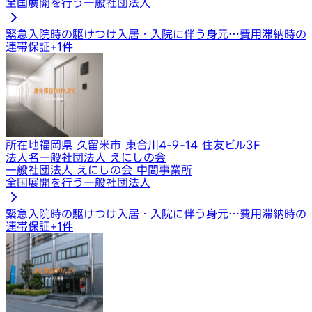
全国展開を行う一般社団法人
緊急入院時の駆けつけ
入居・入院に伴う身元…
費用滞納時の
連帯保証
+
1
件
所在地
福岡県 久留米市 東合川4-9-14 住友ビル3F
法人名
一般社団法人 えにしの会
一般社団法人 えにしの会 中間事業所
全国展開を行う一般社団法人
緊急入院時の駆けつけ
入居・入院に伴う身元…
費用滞納時の
連帯保証
+
1
件