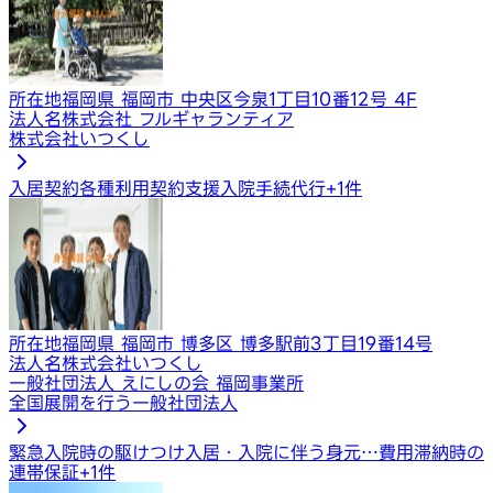
所在地
福岡県 福岡市 中央区今泉1丁目10番12号 4F
法人名
株式会社 フルギャランティア
株式会社いつくし
入居契約​​​
各種利用契約支援
入院手続代行
+
1
件
所在地
福岡県 福岡市 博多区 博多駅前3丁目19番14号
法人名
株式会社いつくし
一般社団法人 えにしの会 福岡事業所
全国展開を行う一般社団法人
緊急入院時の駆けつけ
入居・入院に伴う身元…
費用滞納時の
連帯保証
+
1
件