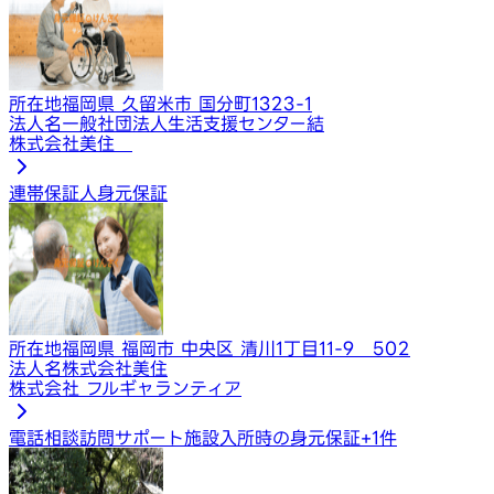
所在地
福岡県 久留米市 国分町1323-1
法人名
一般社団法人生活支援センター結
株式会社美住
連帯保証人
身元保証
所在地
福岡県 福岡市 中央区 清川1丁目11-9 502
法人名
株式会社美住
株式会社 フルギャランティア
電話相談
訪問サポート
施設入所時の身元保証
+
1
件