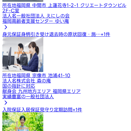
所在地
福岡県 中間市 上蓮花寺1-2-1 クリエートタウンビル
2F-C室
法人名
一般社団法人 えにしの会
福岡高齢者支援センター ゆい庵
身元保証
身柄引き受け
退去時の原状回復・施…
+
1
件
所在地
福岡県 宗像市 池浦41-10
法人名
株式会社 森の庵
国の指針に対応
献身会 九州地方エリア 福岡県エリア
実績豊富の一般社団法人
入院保証
入居保証
見守り定期訪問
+
1
件