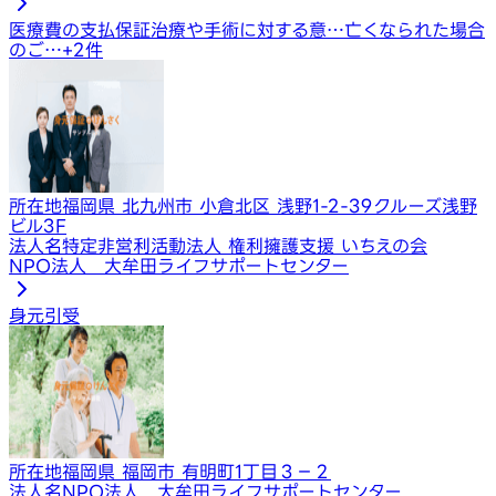
医療費の支払保証
治療や手術に対する意…
亡くなられた場合
のご…
+
2
件
所在地
福岡県 北九州市 小倉北区 浅野1-2-39クルーズ浅野
ビル3F
法人名
特定非営利活動法人 権利擁護支援 いちえの会
NPO法人 大牟田ライフサポートセンター
身元引受
所在地
福岡県 福岡市 有明町1丁目３－２
法人名
NPO法人 大牟田ライフサポートセンター