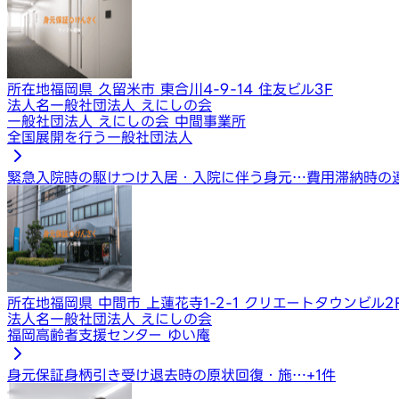
所在地
福岡県 久留米市 東合川4-9-14 住友ビル3F
法人名
一般社団法人 えにしの会
一般社団法人 えにしの会 中間事業所
全国展開を行う一般社団法人
緊急入院時の駆けつけ
入居・入院に伴う身元…
費用滞納時の
所在地
福岡県 中間市 上蓮花寺1-2-1 クリエートタウンビル2
法人名
一般社団法人 えにしの会
福岡高齢者支援センター ゆい庵
身元保証
身柄引き受け
退去時の原状回復・施…
+
1
件