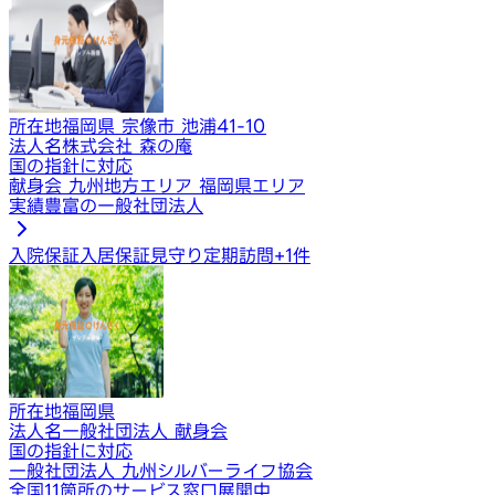
所在地
福岡県 宗像市 池浦41-10
法人名
株式会社 森の庵
国の指針に対応
献身会 九州地方エリア 福岡県エリア
実績豊富の一般社団法人
入院保証
入居保証
見守り定期訪問
+
1
件
所在地
福岡県
法人名
一般社団法人 献身会
国の指針に対応
一般社団法人 九州シルバーライフ協会
全国11箇所のサービス窓口展開中