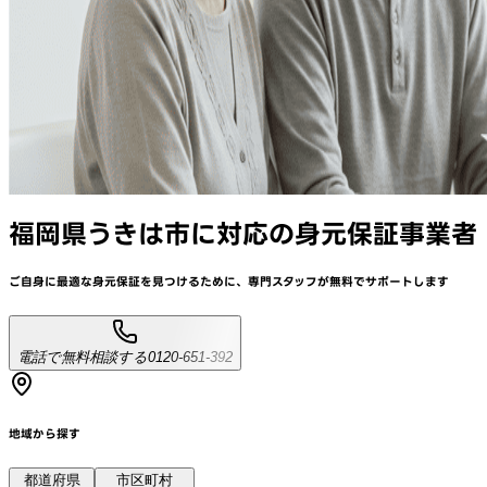
福岡県うきは市
に対応
の身元保証事業者
ご自身に最適な身元保証を見つけるために、
専門スタッフが
無料でサポート
します
電話で無料相談する
0120-651-392
地域から探す
都道府県
市区町村