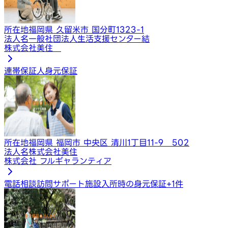
所在地
福岡県 久留米市 国分町1323-1
法人名
一般社団法人生活支援センター結
株式会社美住
連帯保証人
身元保証
所在地
福岡県 福岡市 中央区 清川1丁目11-9 502
法人名
株式会社美住
株式会社 フルギャランティア
電話相談
訪問サポート
施設入所時の身元保証
+
1
件