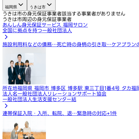
福岡県
うきは市
うきは市の身元保証事業者
該当する事業者がありません
うきは市周辺の身元保証事業者
あんしん身元保証サービス 福岡サロン
全国に拠点を持つ一般社団法人
施設利用料などの債務…
死亡時の身柄の引き取…
ケアプラン
所在地
福岡県 福岡市 博多区 博多駅 東三丁目1番4号 タカ福
法人名
一般社団法人リレーションサポート協会
一般社団法人生活支援センター結
連帯保証
入院・入所、転院、退…
緊急時の対応
+
1
件