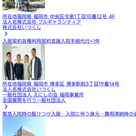
所在地
福岡県 福岡市 中央区今泉1丁目10番12号 4F
法人名
株式会社 フルギャランティア
株式会社いつくし
入居契約​​​
各種利用契約支援
入院手続代行
+
1
件
所在地
福岡県 福岡市 博多区 博多駅前3丁目19番14号
法人名
株式会社いつくし
一般社団法人 えにしの会 福岡事業所
全国展開を行う一般社団法人
緊急入院時の駆けつけ
入居・入院に伴う身元…
費用滞納時の