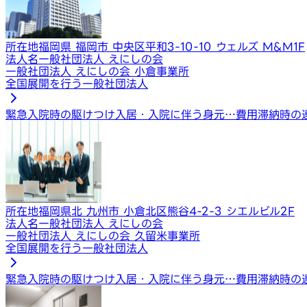
所在地
福岡県 福岡市 中央区平和3-10-10 ウェルズ M&M1F
法人名
一般社団法人 えにしの会
一般社団法人 えにしの会 小倉事業所
全国展開を行う一般社団法人
緊急入院時の駆けつけ
入居・入院に伴う身元…
費用滞納時の
所在地
福岡県北 九州市 小倉北区熊谷4-2-3 シエルビル2F
法人名
一般社団法人 えにしの会
一般社団法人 えにしの会 久留米事業所
全国展開を行う一般社団法人
緊急入院時の駆けつけ
入居・入院に伴う身元…
費用滞納時の