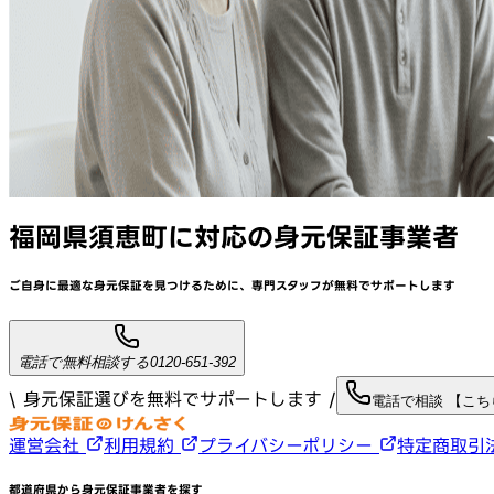
福岡県須恵町
に対応
の身元保証事業者
ご自身に最適な身元保証を見つけるために、
専門スタッフが
無料でサポート
します
電話で無料相談する
0120-651-392
\ 身元保証選びを無料でサポートします /
電話で相談 【こ
運営会社
利用規約
プライバシーポリシー
特定商取引
都道府県から身元保証事業者を探す