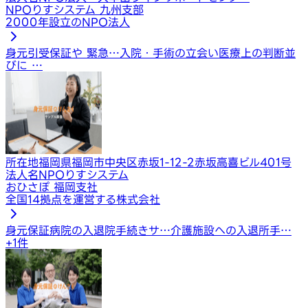
NPOりすシステム 九州支部
2000年設立のNPO法人
身元引受保証や 緊急…
入院・手術の立会い
医療上の判断並
びに …
所在地
福岡県福岡市中央区赤坂1-12-2赤坂高喜ビル401号
法人名
NPOりすシステム
おひさぽ 福岡支社
全国14拠点を運営する株式会社
身元保証
病院の入退院手続きサ…
介護施設への入退所手…
+
1
件