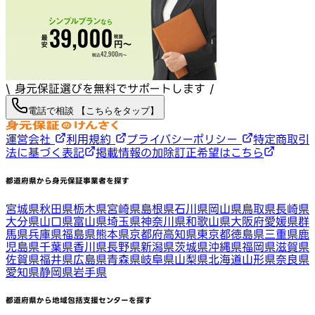
\ 身元保証選びを無料でサポートします /
電話で相談 【こちらをタップ】
運営会社
利用規約
プライバシーポリシー
特定商取引
法に基づく表記
掲載情報の加除訂正希望はこちら
都道府県から身元保証事業者を探す
宮城県
秋田県
栃木県
宮崎県
島根県
石川県
岡山県
鳥取県
長崎県
大分県
山口県
富山県
埼玉県
神奈川県
和歌山県
大阪府
愛媛県
群
馬県
兵庫県
福島県
熊本県
京都府
高知県
東京都
徳島県
三重県
鹿
児島県
千葉県
香川県
長野県
新潟県
茨城県
沖縄県
福岡県
滋賀県
佐賀県
福井県
広島県
青森県
岐阜県
山梨県
北海道
山形県
奈良県
愛知県
静岡県
岩手県
都道府県から地域包括支援センターを探す