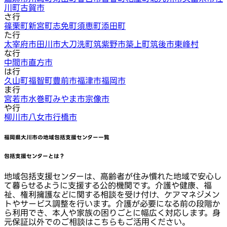
川町
古賀市
さ行
篠栗町
新宮町
志免町
須恵町
添田町
た行
太宰府市
田川市
大刀洗町
筑紫野市
築上町
筑後市
東峰村
な行
中間市
直方市
は行
久山町
福智町
豊前市
福津市
福岡市
ま行
宮若市
水巻町
みやま市
宗像市
や行
柳川市
八女市
行橋市
福岡県大川市
の地域包括支援センター一覧
包括支援センターとは？
地域包括支援センターは、高齢者が住み慣れた地域で安心し
て暮らせるように支援する公的機関です。介護や健康、福
祉、権利擁護などに関する相談を受け付け、ケアマネジメン
トやサービス調整を行います。介護が必要になる前の段階か
ら利用でき、本人や家族の困りごとに幅広く対応します。身
元保証以外でのご相談はこちらもご活用ください。