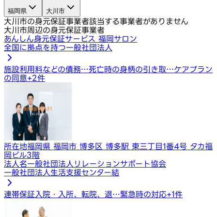
福岡県
大川市
大川市の身元保証事業者
該当する事業者がありません
大川市周辺の身元保証事業者
あんしん身元保証サービス 福岡サロン
全国に拠点を持つ一般社団法人
施設利用料などの債務…
死亡時の身柄の引き取…
ケアプラン
の同意
+
2
件
所在地
福岡県 福岡市 博多区 博多駅 東三丁目1番4号 タカ福
岡ビル3階
法人名
一般社団法人リレーションサポート協会
一般社団法人生活支援センター結
連帯保証
入院・入所、転院、退…
緊急時の対応
+
1
件