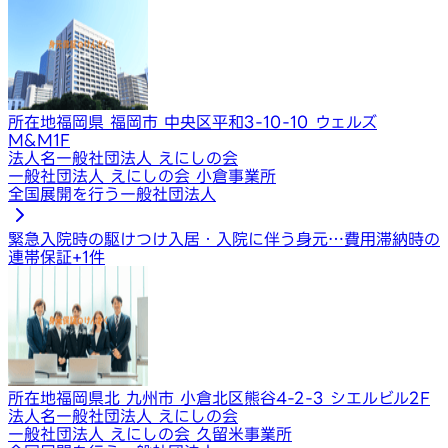
所在地
福岡県 福岡市 中央区平和3-10-10 ウェルズ
M&M1F
法人名
一般社団法人 えにしの会
一般社団法人 えにしの会 小倉事業所
全国展開を行う一般社団法人
緊急入院時の駆けつけ
入居・入院に伴う身元…
費用滞納時の
連帯保証
+
1
件
所在地
福岡県北 九州市 小倉北区熊谷4-2-3 シエルビル2F
法人名
一般社団法人 えにしの会
一般社団法人 えにしの会 久留米事業所