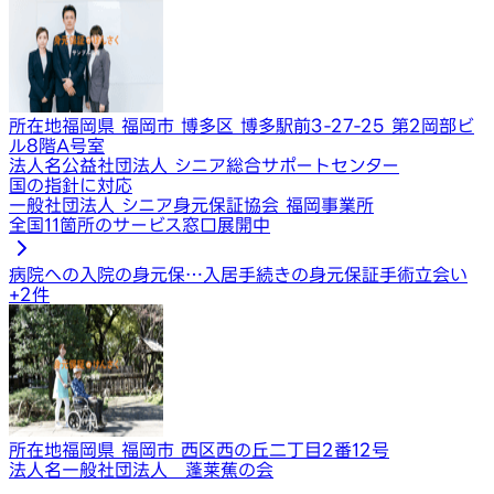
所在地
福岡県 福岡市 博多区 博多駅前3-27-25 第2岡部ビ
ル8階A号室
法人名
公益社団法人 シニア総合サポートセンター
国の指針に対応
一般社団法人 シニア身元保証協会 福岡事業所
全国11箇所のサービス窓口展開中
病院への入院の身元保…
入居手続きの身元保証
手術立会い
+
2
件
所在地
福岡県 福岡市 西区西の丘二丁目2番12号
法人名
一般社団法人 蓬莱蕉の会