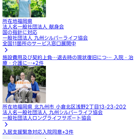
所在地
福岡県
法人名
一般社団法人 献身会
国の指針に対応
一般社団法人 九州シルバーライフ協会
全国11箇所のサービス窓口展開中
施設費用及び契約上負…
退去時の現状復旧につ…
入院・治
療・介護に…
+
2
件
所在地
福岡県 北九州市 小倉北区浅野2丁目13-23-202
法人名
一般社団法人 九州シルバーライフ協会
一般社団法人ロングライフサポート協会
入居支援
緊急対応
入院同意
+
3
件