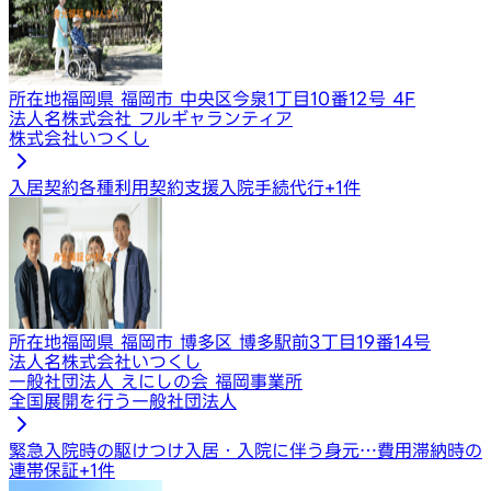
所在地
福岡県 福岡市 中央区今泉1丁目10番12号 4F
法人名
株式会社 フルギャランティア
株式会社いつくし
入居契約​​​
各種利用契約支援
入院手続代行
+
1
件
所在地
福岡県 福岡市 博多区 博多駅前3丁目19番14号
法人名
株式会社いつくし
一般社団法人 えにしの会 福岡事業所
全国展開を行う一般社団法人
緊急入院時の駆けつけ
入居・入院に伴う身元…
費用滞納時の
連帯保証
+
1
件