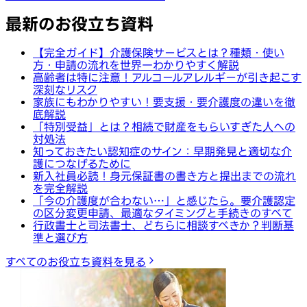
最新のお役立ち資料
【完全ガイド】介護保険サービスとは？種類・使い
方・申請の流れを世界一わかりやすく解説
高齢者は特に注意！アルコールアレルギーが引き起こす
深刻なリスク
家族にもわかりやすい！要支援・要介護度の違いを徹
底解説
「特別受益」とは？相続で財産をもらいすぎた人への
対処法
知っておきたい認知症のサイン：早期発見と適切な介
護につなげるために
新入社員必読！身元保証書の書き方と提出までの流れ
を完全解説
「今の介護度が合わない…」と感じたら。要介護認定
の区分変更申請、最適なタイミングと手続きのすべて
行政書士と司法書士、どちらに相談すべきか？判断基
準と選び方
すべてのお役立ち資料を見る