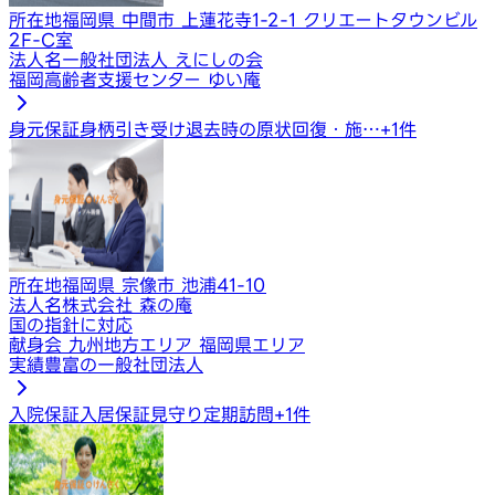
所在地
福岡県 中間市 上蓮花寺1-2-1 クリエートタウンビル
2F-C室
法人名
一般社団法人 えにしの会
福岡高齢者支援センター ゆい庵
身元保証
身柄引き受け
退去時の原状回復・施…
+
1
件
所在地
福岡県 宗像市 池浦41-10
法人名
株式会社 森の庵
国の指針に対応
献身会 九州地方エリア 福岡県エリア
実績豊富の一般社団法人
入院保証
入居保証
見守り定期訪問
+
1
件