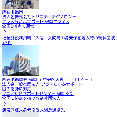
所在地
福岡
法人名
株式会社トリニティテクノロジー
プラスらいふサポート 福岡オフィス
全国8拠点で運営
福祉施設利用時（入居…
入院時の身元保証
退去時の現状回復
+
3
件
所在地
福岡県 福岡市 中央区天神１丁目１４−４
法人名
一般社団法人 プラスらいふサポート
国の指針に対応
シニア総合サポートセンター 福岡支部
全国に拠点を持つ公益社団法人
連帯保証人
身元引受人
緊急連絡先