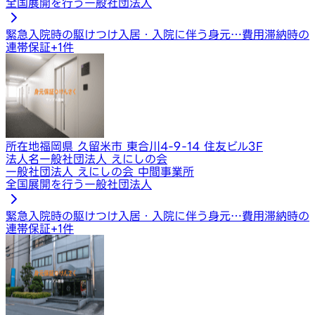
全国展開を行う一般社団法人
緊急入院時の駆けつけ
入居・入院に伴う身元…
費用滞納時の
連帯保証
+
1
件
所在地
福岡県 久留米市 東合川4-9-14 住友ビル3F
法人名
一般社団法人 えにしの会
一般社団法人 えにしの会 中間事業所
全国展開を行う一般社団法人
緊急入院時の駆けつけ
入居・入院に伴う身元…
費用滞納時の
連帯保証
+
1
件