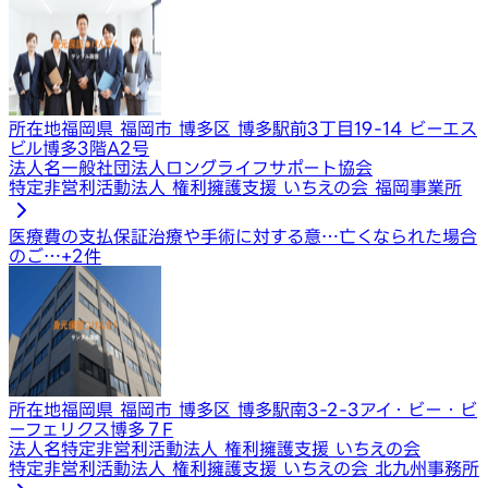
所在地
福岡県 福岡市 博多区 博多駅前3丁目19-14 ビーエス
ビル博多3階A2号
法人名
一般社団法人ロングライフサポート協会
特定非営利活動法人 権利擁護支援 いちえの会 福岡事業所
医療費の支払保証
治療や手術に対する意…
亡くなられた場合
のご…
+
2
件
所在地
福岡県 福岡市 博多区 博多駅南3-2-3アイ・ビー・ビ
ーフェリクス博多７F
法人名
特定非営利活動法人 権利擁護支援 いちえの会
特定非営利活動法人 権利擁護支援 いちえの会 北九州事務所