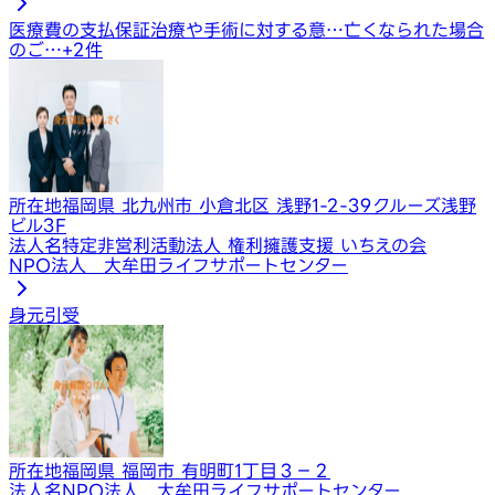
医療費の支払保証
治療や手術に対する意…
亡くなられた場合
のご…
+
2
件
所在地
福岡県 北九州市 小倉北区 浅野1-2-39クルーズ浅野
ビル3F
法人名
特定非営利活動法人 権利擁護支援 いちえの会
NPO法人 大牟田ライフサポートセンター
身元引受
所在地
福岡県 福岡市 有明町1丁目３－２
法人名
NPO法人 大牟田ライフサポートセンター