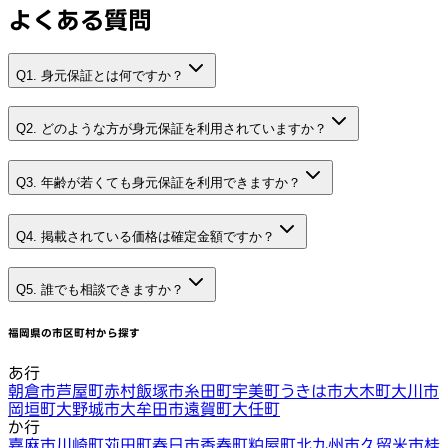
よくある質問
Q1. 身元保証とは何ですか？
Q2. どのような方が身元保証を利用されていますか？
Q3. 年齢が若くても身元保証を利用できますか？
Q4. 掲載されている価格は確定金額ですか？
Q5. 誰でも相談できますか？
福岡県
の市区町村から探す
あ行
朝倉市
芦屋町
赤村
飯塚市
糸田町
宇美町
うきは市
大木町
大川市
岡垣町
大野城市
大牟田市
遠賀町
大任町
か行
嘉麻市
川崎町
苅田町
春日市
香春町
粕屋町
北九州市
久留米市
桂