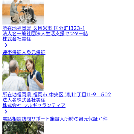
所在地
福岡県 久留米市 国分町1323-1
法人名
一般社団法人生活支援センター結
株式会社美住
連帯保証人
身元保証
所在地
福岡県 福岡市 中央区 清川1丁目11-9 502
法人名
株式会社美住
株式会社 フルギャランティア
電話相談
訪問サポート
施設入所時の身元保証
+
1
件