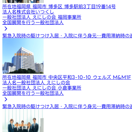
所在地
福岡県 福岡市 博多区 博多駅前3丁目19番14号
法人名
株式会社いつくし
一般社団法人 えにしの会 福岡事業所
全国展開を行う一般社団法人
緊急入院時の駆けつけ
入居・入院に伴う身元…
費用滞納時の
所在地
福岡県 福岡市 中央区平和3-10-10 ウェルズ M&M1F
法人名
一般社団法人 えにしの会
一般社団法人 えにしの会 小倉事業所
全国展開を行う一般社団法人
緊急入院時の駆けつけ
入居・入院に伴う身元…
費用滞納時の