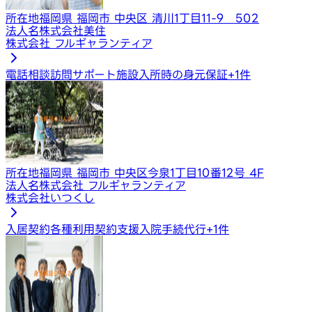
所在地
福岡県 福岡市 中央区 清川1丁目11-9 502
法人名
株式会社美住
株式会社 フルギャランティア
電話相談
訪問サポート
施設入所時の身元保証
+
1
件
所在地
福岡県 福岡市 中央区今泉1丁目10番12号 4F
法人名
株式会社 フルギャランティア
株式会社いつくし
入居契約​​​
各種利用契約支援
入院手続代行
+
1
件