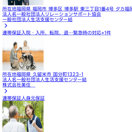
所在地
福岡県 福岡市 博多区 博多駅 東三丁目1番4号 タカ福
法人名
一般社団法人リレーションサポート協会
一般社団法人生活支援センター結
連帯保証
入院・入所、転院、退…
緊急時の対応
+
1
件
所在地
福岡県 久留米市 国分町1323-1
法人名
一般社団法人生活支援センター結
株式会社美住
連帯保証人
身元保証