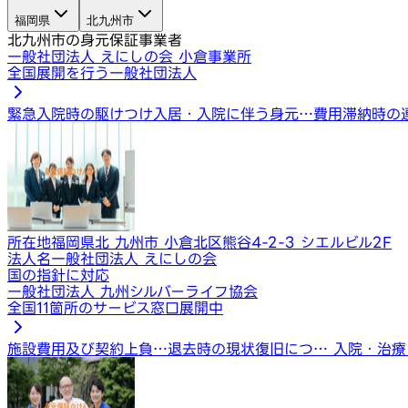
福岡県
北九州市
北九州市の身元保証事業者
一般社団法人 えにしの会 小倉事業所
全国展開を行う一般社団法人
緊急入院時の駆けつけ
入居・入院に伴う身元…
費用滞納時の
所在地
福岡県北 九州市 小倉北区熊谷4-2-3 シエルビル2F
法人名
一般社団法人 えにしの会
国の指針に対応
一般社団法人 九州シルバーライフ協会
全国11箇所のサービス窓口展開中
施設費用及び契約上負…
退去時の現状復旧につ…
入院・治療