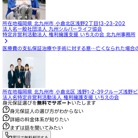
所在地
福岡県 北九州市 小倉北区浅野2丁目13-23-202
法人名
一般社団法人 九州シルバーライフ協会
特定非営利活動法人 権利擁護支援 いちえの会 北九州事務所
医療費の支払保証
治療や手術に対する意…
亡くなられた場合
所在地
福岡県 北九州市 小倉北区 浅野1-2-39クルーズ浅野ビ
法人名
特定非営利活動法人 権利擁護支援 いちえの会
身元保証選びを
無料でサポート
いたします
身元保証人の選び方がわからない
詳細の料金体系が知りたい
まずは話を聞いてみたい
電話で無料相談する