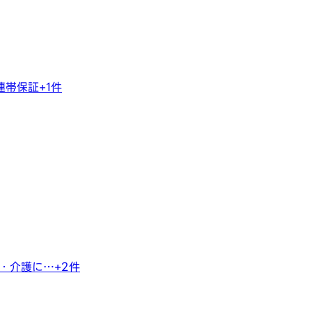
連帯保証
+
1
件
・介護に…
+
2
件