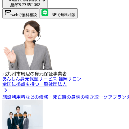
無料
0120-651-392
webで
無料
相談
LINEで
無料
相談
北九州市周辺の身元保証事業者
あんしん身元保証サービス 福岡サロン
全国に拠点を持つ一般社団法人
施設利用料などの債務…
死亡時の身柄の引き取…
ケアプラン