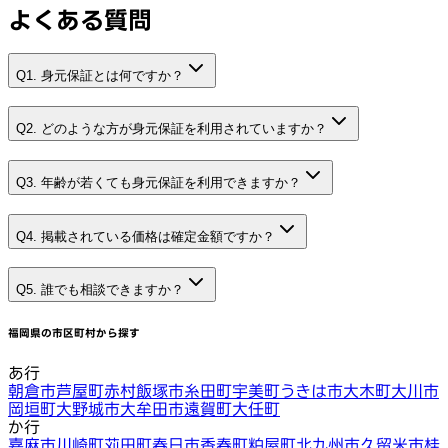
よくある質問
Q1. 身元保証とは何ですか？
Q2. どのような方が身元保証を利用されていますか？
Q3. 年齢が若くても身元保証を利用できますか？
Q4. 掲載されている価格は確定金額ですか？
Q5. 誰でも相談できますか？
福岡県
の市区町村から探す
あ行
朝倉市
芦屋町
赤村
飯塚市
糸田町
宇美町
うきは市
大木町
大川市
岡垣町
大野城市
大牟田市
遠賀町
大任町
か行
嘉麻市
川崎町
苅田町
春日市
香春町
粕屋町
北九州市
久留米市
桂