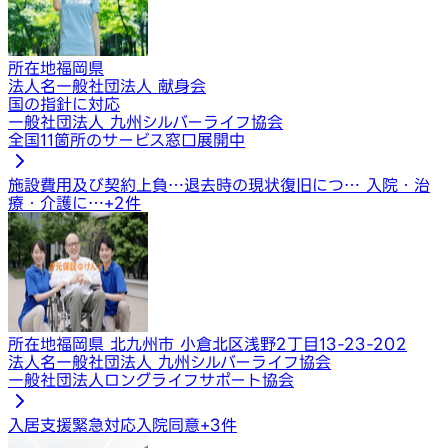
所在地
福岡県
法人名
一般社団法人 献身会
国の指針に対応
一般社団法人 九州シルバーライフ協会
全国11箇所のサービス窓口展開中
施設費用及び契約上負…
退去時の現状復旧につ…
入院・治
療・介護に…
+
2
件
所在地
福岡県 北九州市 小倉北区浅野2丁目13-23-202
法人名
一般社団法人 九州シルバーライフ協会
一般社団法人ロングライフサポート協会
入居支援
緊急対応
入院同意
+
3
件