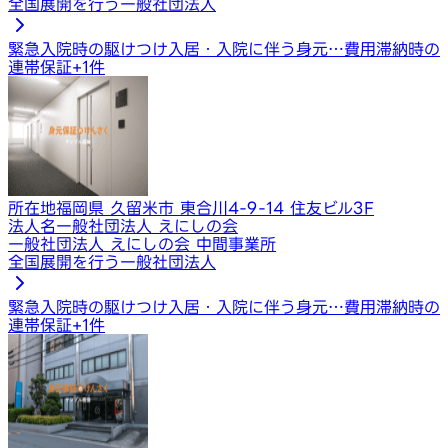
全国展開を行う一般社団法人
緊急入院時の駆けつけ
入居・入院に伴う身元…
費用滞納時の
連帯保証
+
1
件
所在地
福岡県 久留米市 東合川4-9-14 住友ビル3F
法人名
一般社団法人 えにしの会
一般社団法人 えにしの会 中間事業所
全国展開を行う一般社団法人
緊急入院時の駆けつけ
入居・入院に伴う身元…
費用滞納時の
連帯保証
+
1
件