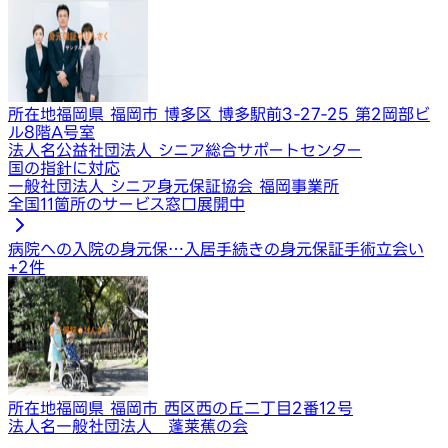
所在地
福岡県 福岡市 博多区 博多駅前3-27-25 第2岡部ビ
ル8階A号室
法人名
公益社団法人 シニア総合サポートセンター
国の指針に対応
一般社団法人 シニア身元保証協会 福岡事業所
全国11箇所のサービス窓口展開中
病院への入院の身元保…
入居手続きの身元保証
手術立会い
+
2
件
所在地
福岡県 福岡市 西区西の丘二丁目2番12号
法人名
一般社団法人 蓬莱蕉の会