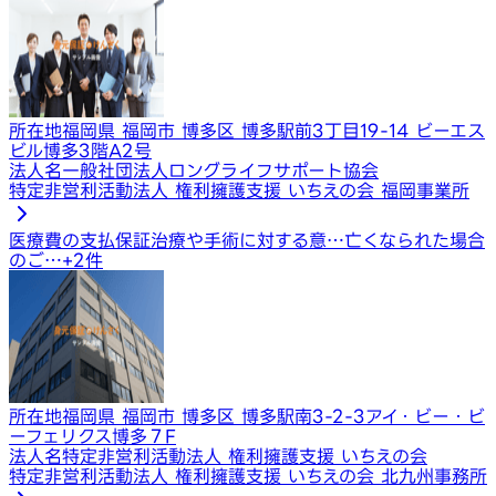
所在地
福岡県 福岡市 博多区 博多駅前3丁目19-14 ビーエス
ビル博多3階A2号
法人名
一般社団法人ロングライフサポート協会
特定非営利活動法人 権利擁護支援 いちえの会 福岡事業所
医療費の支払保証
治療や手術に対する意…
亡くなられた場合
のご…
+
2
件
所在地
福岡県 福岡市 博多区 博多駅南3-2-3アイ・ビー・ビ
ーフェリクス博多７F
法人名
特定非営利活動法人 権利擁護支援 いちえの会
特定非営利活動法人 権利擁護支援 いちえの会 北九州事務所