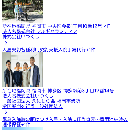
所在地
福岡県 福岡市 中央区今泉1丁目10番12号 4F
法人名
株式会社 フルギャランティア
株式会社いつくし
入居契約​​​
各種利用契約支援
入院手続代行
+
1
件
所在地
福岡県 福岡市 博多区 博多駅前3丁目19番14号
法人名
株式会社いつくし
一般社団法人 えにしの会 福岡事業所
全国展開を行う一般社団法人
緊急入院時の駆けつけ
入居・入院に伴う身元…
費用滞納時の
連帯保証
+
1
件