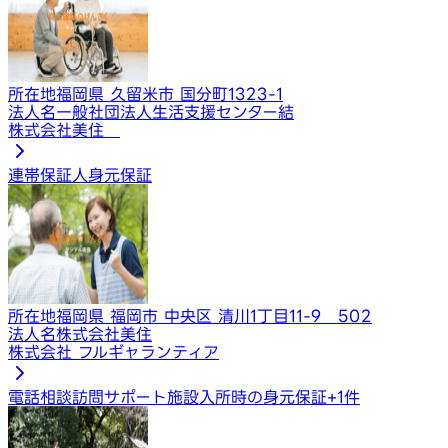
所在地
福岡県 久留米市 国分町1323-1
法人名
一般社団法人生活支援センター結
株式会社美住
連帯保証人
身元保証
所在地
福岡県 福岡市 中央区 清川1丁目11-9 502
法人名
株式会社美住
株式会社 フルギャランティア
電話相談
訪問サポート
施設入所時の身元保証
+
1
件