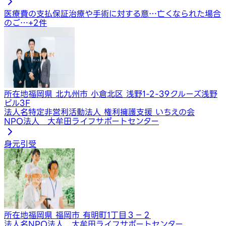
医療費の支払保証
治療や手術に対する意…
亡くなられた場合
のご…
+
2
件
所在地
福岡県 北九州市 小倉北区 浅野1-2-39クルーズ浅野
ビル3F
法人名
特定非営利活動法人 権利擁護支援 いちえの会
NPO法人 大牟田ライフサポートセンター
身元引受
所在地
福岡県 福岡市 有明町1丁目３－２
法人名
NPO法人 大牟田ライフサポートセンター