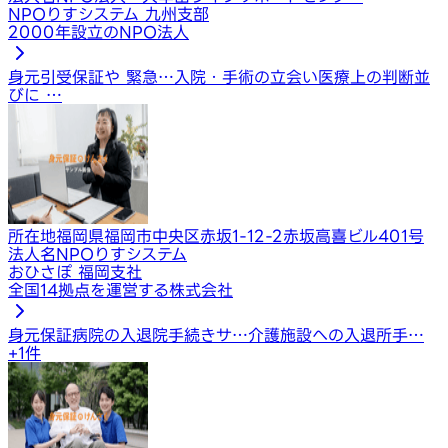
NPOりすシステム 九州支部
2000年設立のNPO法人
身元引受保証や 緊急…
入院・手術の立会い
医療上の判断並
びに …
所在地
福岡県福岡市中央区赤坂1-12-2赤坂高喜ビル401号
法人名
NPOりすシステム
おひさぽ 福岡支社
全国14拠点を運営する株式会社
身元保証
病院の入退院手続きサ…
介護施設への入退所手…
+
1
件