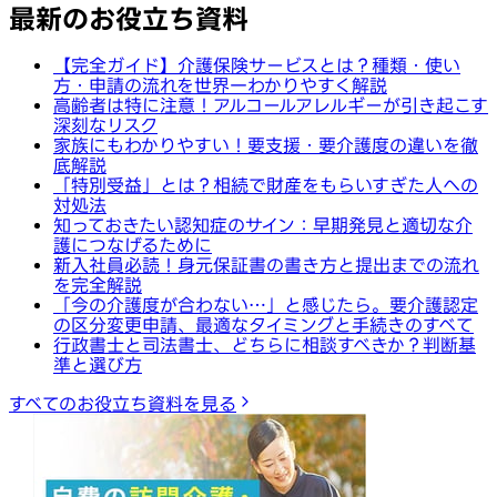
最新のお役立ち資料
【完全ガイド】介護保険サービスとは？種類・使い
方・申請の流れを世界一わかりやすく解説
高齢者は特に注意！アルコールアレルギーが引き起こす
深刻なリスク
家族にもわかりやすい！要支援・要介護度の違いを徹
底解説
「特別受益」とは？相続で財産をもらいすぎた人への
対処法
知っておきたい認知症のサイン：早期発見と適切な介
護につなげるために
新入社員必読！身元保証書の書き方と提出までの流れ
を完全解説
「今の介護度が合わない…」と感じたら。要介護認定
の区分変更申請、最適なタイミングと手続きのすべて
行政書士と司法書士、どちらに相談すべきか？判断基
準と選び方
すべてのお役立ち資料を見る