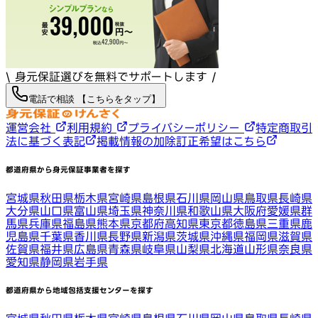
\ 身元保証選びを無料でサポートします /
電話で相談 【こちらをタップ】
運営会社
利用規約
プライバシーポリシー
特定商取引
法に基づく表記
掲載情報の加除訂正希望はこちら
都道府県から身元保証事業者を探す
宮城県
秋田県
栃木県
宮崎県
島根県
石川県
岡山県
鳥取県
長崎県
大分県
山口県
富山県
埼玉県
神奈川県
和歌山県
大阪府
愛媛県
群
馬県
兵庫県
福島県
熊本県
京都府
高知県
東京都
徳島県
三重県
鹿
児島県
千葉県
香川県
長野県
新潟県
茨城県
沖縄県
福岡県
滋賀県
佐賀県
福井県
広島県
青森県
岐阜県
山梨県
北海道
山形県
奈良県
愛知県
静岡県
岩手県
都道府県から地域包括支援センターを探す