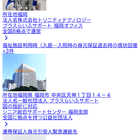
所在地
福岡
法人名
株式会社トリニティテクノロジー
プラスらいふサポート 福岡オフィス
全国8拠点で運営
福祉施設利用時（入居…
入院時の身元保証
退去時の現状回復
+
3
件
所在地
福岡県 福岡市 中央区天神１丁目１４−４
法人名
一般社団法人 プラスらいふサポート
国の指針に対応
シニア総合サポートセンター 福岡支部
全国に拠点を持つ公益社団法人
連帯保証人
身元引受人
緊急連絡先