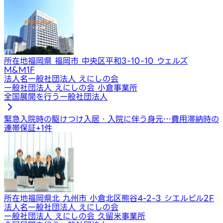
所在地
福岡県 福岡市 中央区平和3-10-10 ウェルズ
M&M1F
法人名
一般社団法人 えにしの会
一般社団法人 えにしの会 小倉事業所
全国展開を行う一般社団法人
緊急入院時の駆けつけ
入居・入院に伴う身元…
費用滞納時の
連帯保証
+
1
件
所在地
福岡県北 九州市 小倉北区熊谷4-2-3 シエルビル2F
法人名
一般社団法人 えにしの会
一般社団法人 えにしの会 久留米事業所