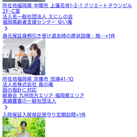
所在地
福岡県 中間市 上蓮花寺1-2-1 クリエートタウンビル
2F-C室
法人名
一般社団法人 えにしの会
福岡高齢者支援センター ゆい庵
身元保証
身柄引き受け
退去時の原状回復・施…
+
1
件
所在地
福岡県 宗像市 池浦41-10
法人名
株式会社 森の庵
国の指針に対応
献身会 九州地方エリア 福岡県エリア
実績豊富の一般社団法人
入院保証
入居保証
見守り定期訪問
+
1
件