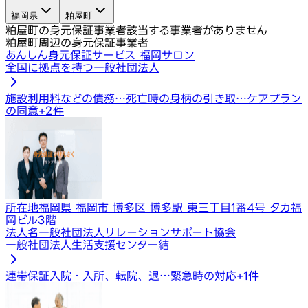
福岡県
粕屋町
粕屋町の身元保証事業者
該当する事業者がありません
粕屋町周辺の身元保証事業者
あんしん身元保証サービス 福岡サロン
全国に拠点を持つ一般社団法人
施設利用料などの債務…
死亡時の身柄の引き取…
ケアプラン
の同意
+
2
件
所在地
福岡県 福岡市 博多区 博多駅 東三丁目1番4号 タカ福
岡ビル3階
法人名
一般社団法人リレーションサポート協会
一般社団法人生活支援センター結
連帯保証
入院・入所、転院、退…
緊急時の対応
+
1
件