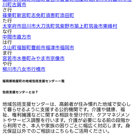
川町
古賀市
さ行
篠栗町
新宮町
志免町
須恵町
添田町
た行
太宰府市
田川市
大刀洗町
筑紫野市
築上町
筑後市
東峰村
な行
中間市
直方市
は行
久山町
福智町
豊前市
福津市
福岡市
ま行
宮若市
水巻町
みやま市
宗像市
や行
柳川市
八女市
行橋市
福岡県粕屋町
の地域包括支援センター一覧
包括支援センターとは？
地域包括支援センターは、高齢者が住み慣れた地域で安心し
て暮らせるように支援する公的機関です。介護や健康、福
祉、権利擁護などに関する相談を受け付け、ケアマネジメン
トやサービス調整を行います。介護が必要になる前の段階か
ら利用でき、本人や家族の困りごとに幅広く対応します。身
元保証以外でのご相談はこちらもご活用ください。