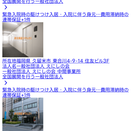
全国展開を行う一般社団法人
緊急入院時の駆けつけ
入居・入院に伴う身元…
費用滞納時の
連帯保証
+
1
件
所在地
福岡県 久留米市 東合川4-9-14 住友ビル3F
法人名
一般社団法人 えにしの会
一般社団法人 えにしの会 中間事業所
全国展開を行う一般社団法人
緊急入院時の駆けつけ
入居・入院に伴う身元…
費用滞納時の
連帯保証
+
1
件