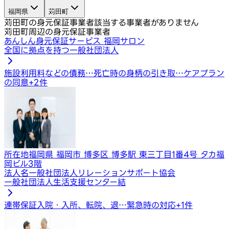
福岡県
苅田町
苅田町の身元保証事業者
該当する事業者がありません
苅田町周辺の身元保証事業者
あんしん身元保証サービス 福岡サロン
全国に拠点を持つ一般社団法人
施設利用料などの債務…
死亡時の身柄の引き取…
ケアプラン
の同意
+
2
件
所在地
福岡県 福岡市 博多区 博多駅 東三丁目1番4号 タカ福
岡ビル3階
法人名
一般社団法人リレーションサポート協会
一般社団法人生活支援センター結
連帯保証
入院・入所、転院、退…
緊急時の対応
+
1
件