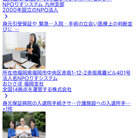
NPOりすシステム 九州支部
2000年設立のNPO法人
身元引受保証や 緊急…
入院・手術の立会い
医療上の判断並
びに …
所在地
福岡県福岡市中央区赤坂1-12-2赤坂高喜ビル401号
法人名
NPOりすシステム
おひさぽ 福岡支社
全国14拠点を運営する株式会社
身元保証
病院の入退院手続きサ…
介護施設への入退所手…
+
1
件