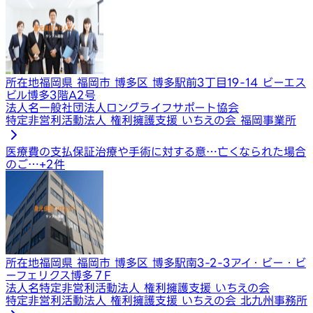
所在地
福岡県 福岡市 博多区 博多駅前3丁目19-14 ビーエス
ビル博多3階A2号
法人名
一般社団法人ロングライフサポート協会
特定非営利活動法人 権利擁護支援 いちえの会 福岡事業所
医療費の支払保証
治療や手術に対する意…
亡くなられた場合
のご…
+
2
件
所在地
福岡県 福岡市 博多区 博多駅南3-2-3アイ・ビー・ビ
ーフェリクス博多７F
法人名
特定非営利活動法人 権利擁護支援 いちえの会
特定非営利活動法人 権利擁護支援 いちえの会 北九州事務所