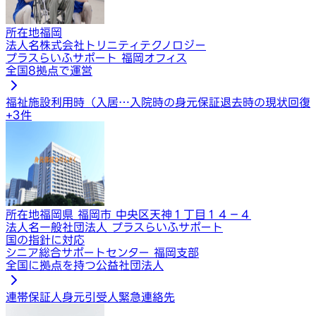
所在地
福岡
法人名
株式会社トリニティテクノロジー
プラスらいふサポート 福岡オフィス
全国8拠点で運営
福祉施設利用時（入居…
入院時の身元保証
退去時の現状回復
+
3
件
所在地
福岡県 福岡市 中央区天神１丁目１４−４
法人名
一般社団法人 プラスらいふサポート
国の指針に対応
シニア総合サポートセンター 福岡支部
全国に拠点を持つ公益社団法人
連帯保証人
身元引受人
緊急連絡先