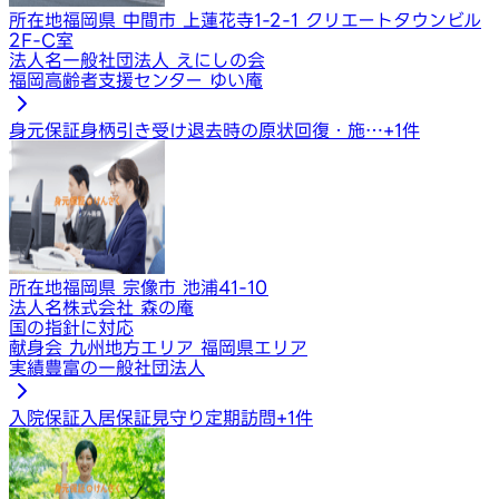
所在地
福岡県 中間市 上蓮花寺1-2-1 クリエートタウンビル
2F-C室
法人名
一般社団法人 えにしの会
福岡高齢者支援センター ゆい庵
身元保証
身柄引き受け
退去時の原状回復・施…
+
1
件
所在地
福岡県 宗像市 池浦41-10
法人名
株式会社 森の庵
国の指針に対応
献身会 九州地方エリア 福岡県エリア
実績豊富の一般社団法人
入院保証
入居保証
見守り定期訪問
+
1
件