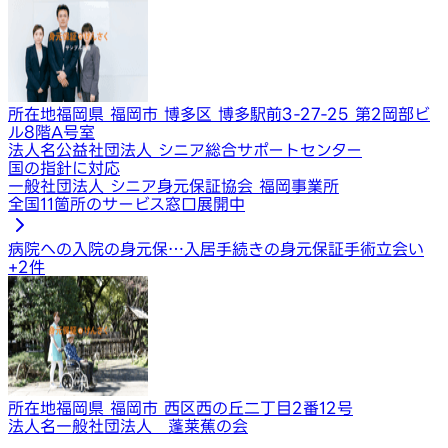
所在地
福岡県 福岡市 博多区 博多駅前3-27-25 第2岡部ビ
ル8階A号室
法人名
公益社団法人 シニア総合サポートセンター
国の指針に対応
一般社団法人 シニア身元保証協会 福岡事業所
全国11箇所のサービス窓口展開中
病院への入院の身元保…
入居手続きの身元保証
手術立会い
+
2
件
所在地
福岡県 福岡市 西区西の丘二丁目2番12号
法人名
一般社団法人 蓬莱蕉の会