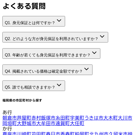
よくある質問
Q1. 身元保証とは何ですか？
Q2. どのような方が身元保証を利用されていますか？
Q3. 年齢が若くても身元保証を利用できますか？
Q4. 掲載されている価格は確定金額ですか？
Q5. 誰でも相談できますか？
福岡県
の市区町村から探す
あ行
朝倉市
芦屋町
赤村
飯塚市
糸田町
宇美町
うきは市
大木町
大川市
岡垣町
大野城市
大牟田市
遠賀町
大任町
か行
嘉麻市
川崎町
苅田町
春日市
香春町
粕屋町
北九州市
久留米市
桂