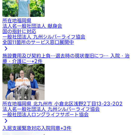
所在地
福岡県
法人名
一般社団法人 献身会
国の指針に対応
一般社団法人 九州シルバーライフ協会
全国11箇所のサービス窓口展開中
施設費用及び契約上負…
退去時の現状復旧につ…
入院・治
療・介護に…
+
2
件
所在地
福岡県 北九州市 小倉北区浅野2丁目13-23-202
法人名
一般社団法人 九州シルバーライフ協会
一般社団法人ロングライフサポート協会
入居支援
緊急対応
入院同意
+
3
件