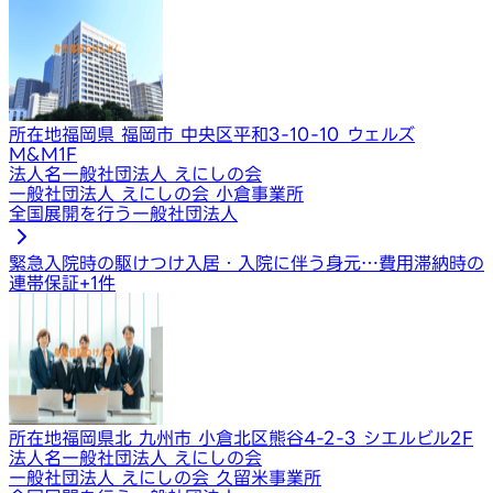
所在地
福岡県 福岡市 中央区平和3-10-10 ウェルズ
M&M1F
法人名
一般社団法人 えにしの会
一般社団法人 えにしの会 小倉事業所
全国展開を行う一般社団法人
緊急入院時の駆けつけ
入居・入院に伴う身元…
費用滞納時の
連帯保証
+
1
件
所在地
福岡県北 九州市 小倉北区熊谷4-2-3 シエルビル2F
法人名
一般社団法人 えにしの会
一般社団法人 えにしの会 久留米事業所