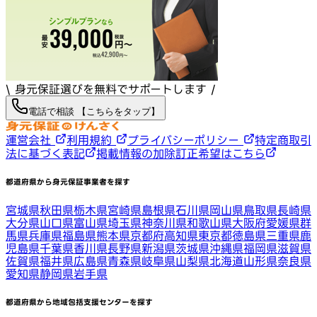
\ 身元保証選びを無料でサポートします /
電話で相談 【こちらをタップ】
運営会社
利用規約
プライバシーポリシー
特定商取引
法に基づく表記
掲載情報の加除訂正希望はこちら
都道府県から身元保証事業者を探す
宮城県
秋田県
栃木県
宮崎県
島根県
石川県
岡山県
鳥取県
長崎県
大分県
山口県
富山県
埼玉県
神奈川県
和歌山県
大阪府
愛媛県
群
馬県
兵庫県
福島県
熊本県
京都府
高知県
東京都
徳島県
三重県
鹿
児島県
千葉県
香川県
長野県
新潟県
茨城県
沖縄県
福岡県
滋賀県
佐賀県
福井県
広島県
青森県
岐阜県
山梨県
北海道
山形県
奈良県
愛知県
静岡県
岩手県
都道府県から地域包括支援センターを探す