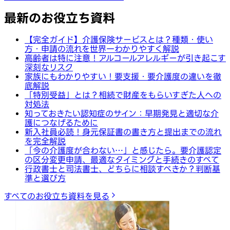
最新のお役立ち資料
【完全ガイド】介護保険サービスとは？種類・使い
方・申請の流れを世界一わかりやすく解説
高齢者は特に注意！アルコールアレルギーが引き起こす
深刻なリスク
家族にもわかりやすい！要支援・要介護度の違いを徹
底解説
「特別受益」とは？相続で財産をもらいすぎた人への
対処法
知っておきたい認知症のサイン：早期発見と適切な介
護につなげるために
新入社員必読！身元保証書の書き方と提出までの流れ
を完全解説
「今の介護度が合わない…」と感じたら。要介護認定
の区分変更申請、最適なタイミングと手続きのすべて
行政書士と司法書士、どちらに相談すべきか？判断基
準と選び方
すべてのお役立ち資料を見る