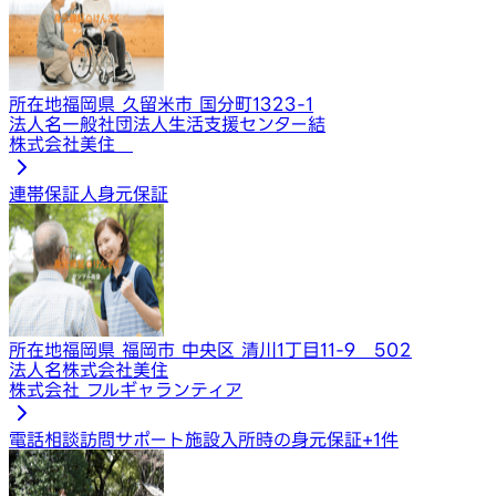
所在地
福岡県 久留米市 国分町1323-1
法人名
一般社団法人生活支援センター結
株式会社美住
連帯保証人
身元保証
所在地
福岡県 福岡市 中央区 清川1丁目11-9 502
法人名
株式会社美住
株式会社 フルギャランティア
電話相談
訪問サポート
施設入所時の身元保証
+
1
件