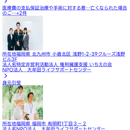
医療費の支払保証
治療や手術に対する意…
亡くなられた場合
のご…
+
2
件
所在地
福岡県 北九州市 小倉北区 浅野1-2-39クルーズ浅野
ビル3F
法人名
特定非営利活動法人 権利擁護支援 いちえの会
NPO法人 大牟田ライフサポートセンター
身元引受
所在地
福岡県 福岡市 有明町1丁目３－２
法人名
NPO法人 大牟田ライフサポートセンター