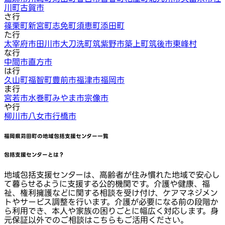
川町
古賀市
さ行
篠栗町
新宮町
志免町
須恵町
添田町
た行
太宰府市
田川市
大刀洗町
筑紫野市
築上町
筑後市
東峰村
な行
中間市
直方市
は行
久山町
福智町
豊前市
福津市
福岡市
ま行
宮若市
水巻町
みやま市
宗像市
や行
柳川市
八女市
行橋市
福岡県苅田町
の地域包括支援センター一覧
包括支援センターとは？
地域包括支援センターは、高齢者が住み慣れた地域で安心し
て暮らせるように支援する公的機関です。介護や健康、福
祉、権利擁護などに関する相談を受け付け、ケアマネジメン
トやサービス調整を行います。介護が必要になる前の段階か
ら利用でき、本人や家族の困りごとに幅広く対応します。身
元保証以外でのご相談はこちらもご活用ください。