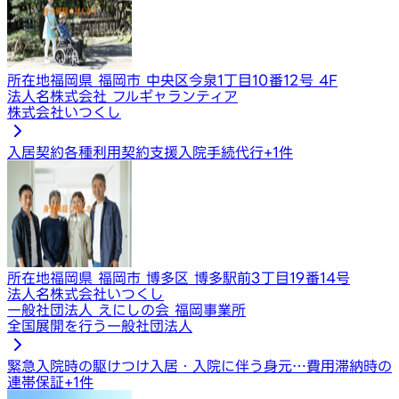
所在地
福岡県 福岡市 中央区今泉1丁目10番12号 4F
法人名
株式会社 フルギャランティア
株式会社いつくし
入居契約​​​
各種利用契約支援
入院手続代行
+
1
件
所在地
福岡県 福岡市 博多区 博多駅前3丁目19番14号
法人名
株式会社いつくし
一般社団法人 えにしの会 福岡事業所
全国展開を行う一般社団法人
緊急入院時の駆けつけ
入居・入院に伴う身元…
費用滞納時の
連帯保証
+
1
件