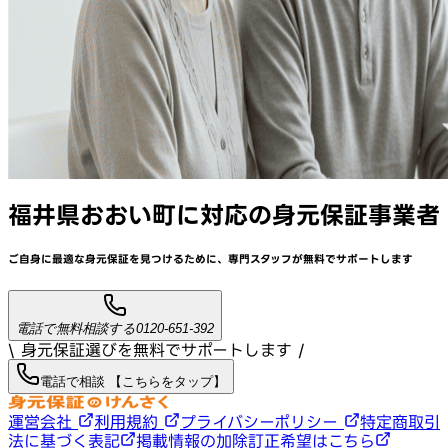
福井県おおい町
に対応
の身元保証事業者
ご自身に最適な身元保証を見つけるために、
専門スタッフが
無料でサポート
します
電話で無料相談する
0120-651-392
\ 身元保証選びを無料でサポートします /
電話で相談 【こちらをタップ】
運営会社
利用規約
プライバシーポリシー
特定商取引
法に基づく表記
掲載情報の加除訂正希望はこちら