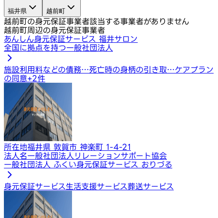
福井県
越前町
越前町の身元保証事業者
該当する事業者がありません
越前町周辺の身元保証事業者
あんしん身元保証サービス 福井サロン
全国に拠点を持つ一般社団法人
施設利用料などの債務…
死亡時の身柄の引き取…
ケアプラン
の同意
+
2
件
所在地
福井県 敦賀市 神楽町 1-4-21
法人名
一般社団法人リレーションサポート協会
一般社団法人 ふくい身元保証サービス おりづる
身元保証サービス
生活支援サービス
葬送サービス