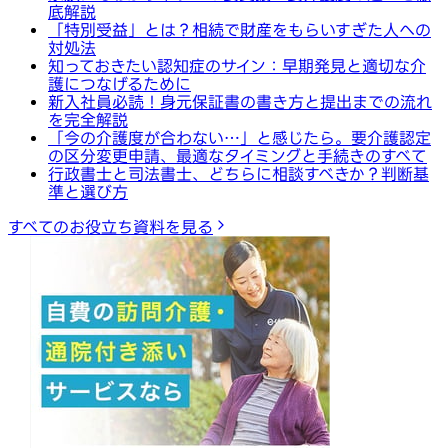
底解説
「特別受益」とは？相続で財産をもらいすぎた人への
対処法
知っておきたい認知症のサイン：早期発見と適切な介
護につなげるために
新入社員必読！身元保証書の書き方と提出までの流れ
を完全解説
「今の介護度が合わない…」と感じたら。要介護認定
の区分変更申請、最適なタイミングと手続きのすべて
行政書士と司法書士、どちらに相談すべきか？判断基
準と選び方
すべてのお役立ち資料を見る