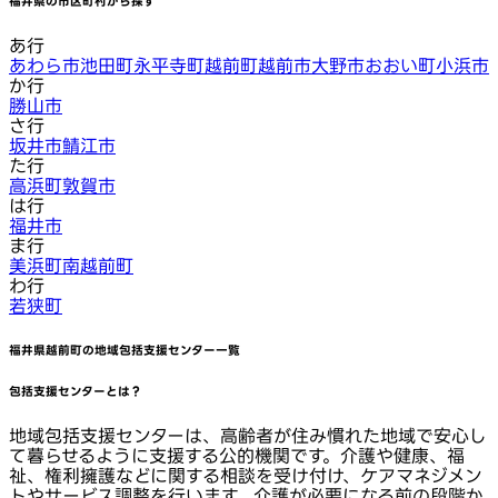
福井県
の市区町村から探す
あ行
あわら市
池田町
永平寺町
越前町
越前市
大野市
おおい町
小浜市
か行
勝山市
さ行
坂井市
鯖江市
た行
高浜町
敦賀市
は行
福井市
ま行
美浜町
南越前町
わ行
若狭町
福井県越前町
の地域包括支援センター一覧
包括支援センターとは？
地域包括支援センターは、高齢者が住み慣れた地域で安心し
て暮らせるように支援する公的機関です。介護や健康、福
祉、権利擁護などに関する相談を受け付け、ケアマネジメン
トやサービス調整を行います。介護が必要になる前の段階か