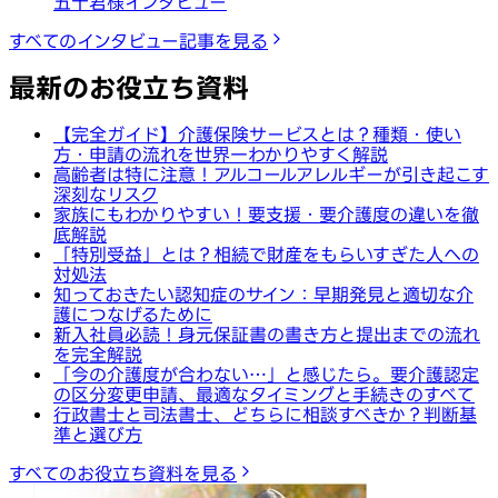
五十君様インタビュー
すべてのインタビュー記事を見る
最新のお役立ち資料
【完全ガイド】介護保険サービスとは？種類・使い
方・申請の流れを世界一わかりやすく解説
高齢者は特に注意！アルコールアレルギーが引き起こす
深刻なリスク
家族にもわかりやすい！要支援・要介護度の違いを徹
底解説
「特別受益」とは？相続で財産をもらいすぎた人への
対処法
知っておきたい認知症のサイン：早期発見と適切な介
護につなげるために
新入社員必読！身元保証書の書き方と提出までの流れ
を完全解説
「今の介護度が合わない…」と感じたら。要介護認定
の区分変更申請、最適なタイミングと手続きのすべて
行政書士と司法書士、どちらに相談すべきか？判断基
準と選び方
すべてのお役立ち資料を見る