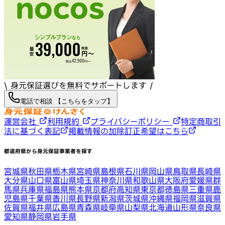
\ 身元保証選びを無料でサポートします /
電話で相談 【こちらをタップ】
運営会社
利用規約
プライバシーポリシー
特定商取引
法に基づく表記
掲載情報の加除訂正希望はこちら
都道府県から身元保証事業者を探す
宮城県
秋田県
栃木県
宮崎県
島根県
石川県
岡山県
鳥取県
長崎県
大分県
山口県
富山県
埼玉県
神奈川県
和歌山県
大阪府
愛媛県
群
馬県
兵庫県
福島県
熊本県
京都府
高知県
東京都
徳島県
三重県
鹿
児島県
千葉県
香川県
長野県
新潟県
茨城県
沖縄県
福岡県
滋賀県
佐賀県
福井県
広島県
青森県
岐阜県
山梨県
北海道
山形県
奈良県
愛知県
静岡県
岩手県