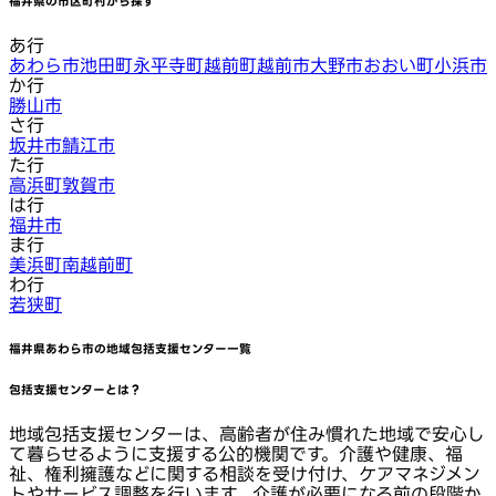
福井県
の市区町村から探す
あ行
あわら市
池田町
永平寺町
越前町
越前市
大野市
おおい町
小浜市
か行
勝山市
さ行
坂井市
鯖江市
た行
高浜町
敦賀市
は行
福井市
ま行
美浜町
南越前町
わ行
若狭町
福井県あわら市
の地域包括支援センター一覧
包括支援センターとは？
地域包括支援センターは、高齢者が住み慣れた地域で安心し
て暮らせるように支援する公的機関です。介護や健康、福
祉、権利擁護などに関する相談を受け付け、ケアマネジメン
トやサービス調整を行います。介護が必要になる前の段階か