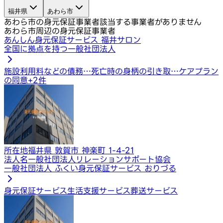
福井県
あわら市
あわら市の身元保証事業者
該当する事業者がありません
あわら市周辺の身元保証事業者
あんしん身元保証サービス 福井サロン
全国に拠点を持つ一般社団法人
施設利用料などの債務…
死亡時の身柄の引き取…
ケアプラン
の同意
+
2
件
所在地
福井県 敦賀市 神楽町 1-4-21
法人名
一般社団法人リレーションサポート協会
一般社団法人 ふくい身元保証サービス おりづる
身元保証サービス
生活支援サービス
葬送サービス