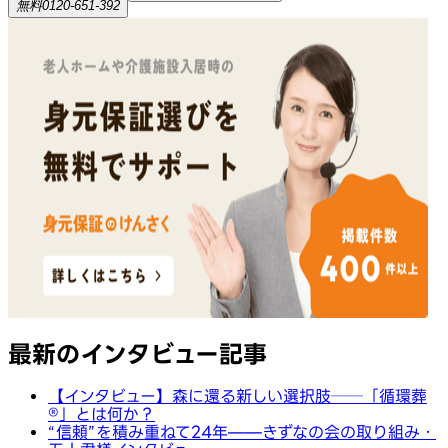
無料
0120-651-392
最新のインタビュー記事
【インタビュー】森に還る新しい選択肢──「循環葬
®︎」とは何か？
“信頼”を積み重ねて24年——きずなの会の取り組み・