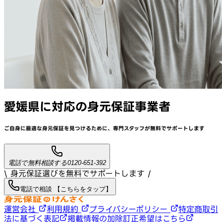
愛媛県
に対応
の身元保証事業者
ご自身に最適な身元保証を見つけるために、
専門スタッフが
無料でサポート
します
電話で無料相談する
0120-651-392
\ 身元保証選びを無料でサポートします /
電話で相談 【こちらをタップ】
運営会社
利用規約
プライバシーポリシー
特定商取引
法に基づく表記
掲載情報の加除訂正希望はこちら