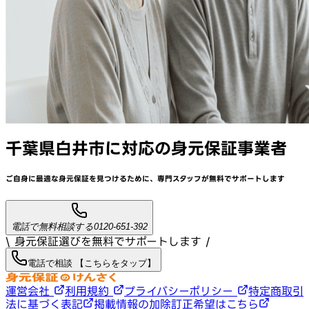
千葉県白井市
に対応
の身元保証事業者
ご自身に最適な身元保証を見つけるために、
専門スタッフが
無料でサポート
します
電話で無料相談する
0120-651-392
\ 身元保証選びを無料でサポートします /
電話で相談 【こちらをタップ】
運営会社
利用規約
プライバシーポリシー
特定商取引
法に基づく表記
掲載情報の加除訂正希望はこちら