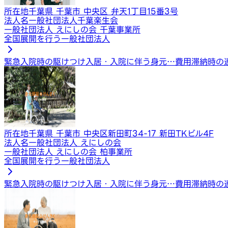
所在地
千葉県 千葉市 中央区 弁天1丁目15番3号
法人名
一般社団法人千葉楽生会
一般社団法人 えにしの会 千葉事業所
全国展開を行う一般社団法人
緊急入院時の駆けつけ
入居・入院に伴う身元…
費用滞納時の
所在地
千葉県 千葉市 中央区新田町34-17 新田TKビル4F
法人名
一般社団法人 えにしの会
一般社団法人 えにしの会 柏事業所
全国展開を行う一般社団法人
緊急入院時の駆けつけ
入居・入院に伴う身元…
費用滞納時の