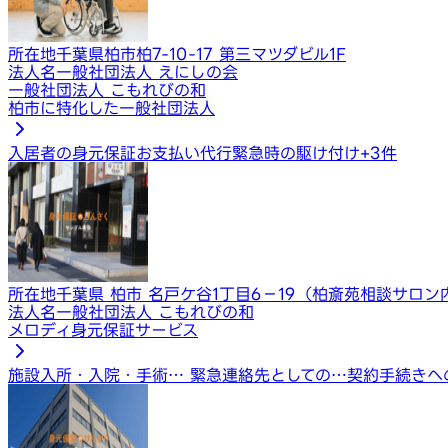
所在地
千葉県柏市柏7-10-17 第三マツダビル1F
法人名
一般社団法人 えにしの会
一般社団法人 こもれびの和
柏市に特化した一般社団法人
入居者の身元保証
お支払い代行
緊急時の駆け付け
+
3
件
所在地
千葉県 柏市 名戸ケ谷1丁目6−19（柏斎苑相談サロン
法人名
一般社団法人 こもれびの和
メロディ身元保証サービス
施設入所・入院・手術…
緊急連絡先としての…
契約手続きへ