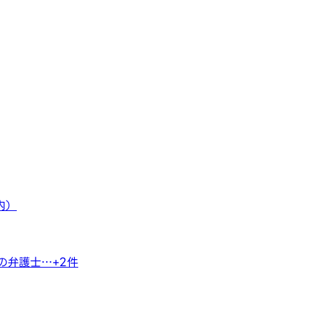
内）
の弁護士…
+
2
件