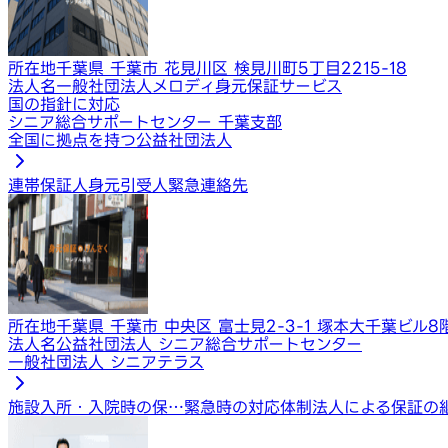
所在地
千葉県 千葉市 花見川区 検見川町5丁目2215-18
法人名
一般社団法人メロディ身元保証サービス
国の指針に対応
シニア総合サポートセンター 千葉支部
全国に拠点を持つ公益社団法人
連帯保証人
身元引受人
緊急連絡先
所在地
千葉県 千葉市 中央区 富士見2-3-1 塚本大千葉ビル8
法人名
公益社団法人 シニア総合サポートセンター
一般社団法人 シニアテラス
施設入所・入院時の保…
緊急時の対応体制
法人による保証の