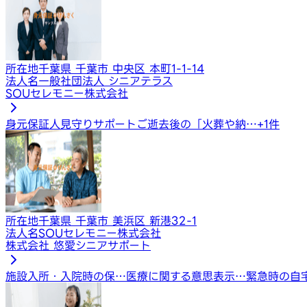
所在地
千葉県 千葉市 中央区 本町1-1-14
法人名
一般社団法人 シニアテラス
SOUセレモニー株式会社
身元保証人
見守りサポート
ご逝去後の「火葬や納…
+
1
件
所在地
千葉県 千葉市 美浜区 新港32-1
法人名
SOUセレモニー株式会社
株式会社 悠愛シニアサポート
施設入所・入院時の保…
医療に関する意思表示…
緊急時の自