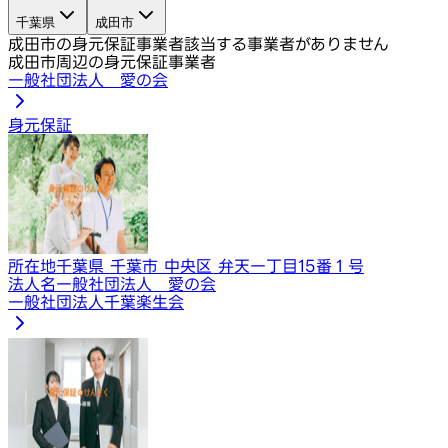
千葉県
成田市
成田市の身元保証事業者
該当する事業者がありません
成田市周辺の身元保証事業者
一般社団法人 愛の会
身元保証
所在地
千葉県 千葉市 中央区 弁天一丁目15番１号
法人名
一般社団法人 愛の会
一般社団法人千葉楽生会