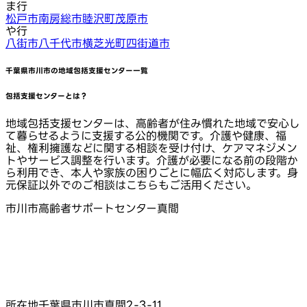
ま行
松戸市
南房総市
睦沢町
茂原市
や行
八街市
八千代市
横芝光町
四街道市
千葉県市川市
の地域包括支援センター一覧
包括支援センターとは？
地域包括支援センターは、高齢者が住み慣れた地域で安心し
て暮らせるように支援する公的機関です。介護や健康、福
祉、権利擁護などに関する相談を受け付け、ケアマネジメン
トやサービス調整を行います。介護が必要になる前の段階か
ら利用でき、本人や家族の困りごとに幅広く対応します。身
元保証以外でのご相談はこちらもご活用ください。
市川市高齢者サポートセンター真間
所在地
千葉県市川市真間2‑3‑11