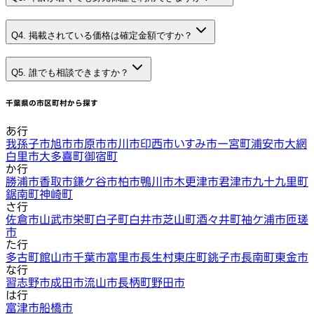
Q4. 掲載されている価格は確定金額ですか？
Q5. 誰でも相談できますか？
千葉県
の市区町村から探す
あ行
我孫子市
旭市
市原市
市川市
印西市
いすみ市
一宮町
浦安市
大網
白里市
大多喜町
御宿町
か行
勝浦市
香取市
鎌ケ谷市
柏市
鴨川市
木更津市
君津市
九十九里町
鋸南町
神崎町
さ行
佐倉市
山武市
栄町
白子町
白井市
芝山町
酒々井町
袖ケ浦市
匝瑳
市
た行
多古町
館山市
千葉市
富里市
長生村
東庄町
銚子市
長南町
東金市
な行
習志野市
成田市
流山市
長柄町
野田市
は行
富津市
船橋市