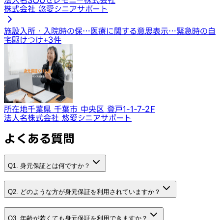
株式会社 悠愛シニアサポート
施設入所・入院時の保…
医療に関する意思表示…
緊急時の自
宅駆けつけ
+
3
件
所在地
千葉県 千葉市 中央区 登戸1-1-7-2F
法人名
株式会社 悠愛シニアサポート
よくある質問
Q1. 身元保証とは何ですか？
Q2. どのような方が身元保証を利用されていますか？
Q3. 年齢が若くても身元保証を利用できますか？