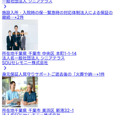
一般社団法人 シニアテラス
施設入所・入院時の保…
緊急時の対応体制
法人による保証の
継続…
+
2
件
所在地
千葉県 千葉市 中央区 本町1-1-14
法人名
一般社団法人 シニアテラス
SOUセレモニー株式会社
身元保証人
見守りサポート
ご逝去後の「火葬や納…
+
1
件
所在地
千葉県 千葉市 美浜区 新港32-1
法人名
SOUセレモニー株式会社