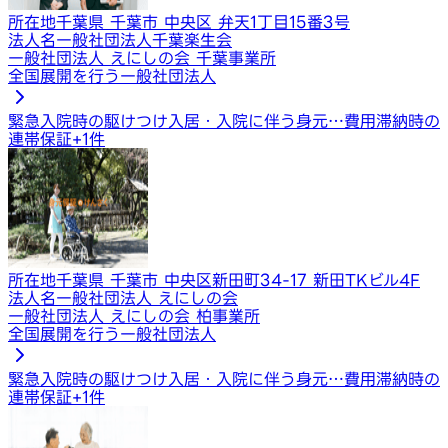
所在地
千葉県 千葉市 中央区 弁天1丁目15番3号
法人名
一般社団法人千葉楽生会
一般社団法人 えにしの会 千葉事業所
全国展開を行う一般社団法人
緊急入院時の駆けつけ
入居・入院に伴う身元…
費用滞納時の
連帯保証
+
1
件
所在地
千葉県 千葉市 中央区新田町34-17 新田TKビル4F
法人名
一般社団法人 えにしの会
一般社団法人 えにしの会 柏事業所
全国展開を行う一般社団法人
緊急入院時の駆けつけ
入居・入院に伴う身元…
費用滞納時の
連帯保証
+
1
件