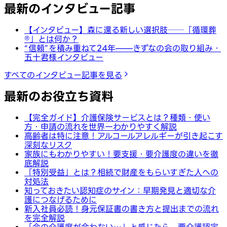
最新のインタビュー記事
【インタビュー】森に還る新しい選択肢──「循環葬
®︎」とは何か？
“信頼”を積み重ねて24年——きずなの会の取り組み・
五十君様インタビュー
すべてのインタビュー記事を見る
最新のお役立ち資料
【完全ガイド】介護保険サービスとは？種類・使い
方・申請の流れを世界一わかりやすく解説
高齢者は特に注意！アルコールアレルギーが引き起こす
深刻なリスク
家族にもわかりやすい！要支援・要介護度の違いを徹
底解説
「特別受益」とは？相続で財産をもらいすぎた人への
対処法
知っておきたい認知症のサイン：早期発見と適切な介
護につなげるために
新入社員必読！身元保証書の書き方と提出までの流れ
を完全解説
「今の介護度が合わない…」と感じたら。要介護認定