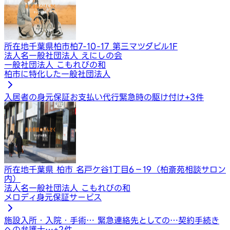
所在地
千葉県柏市柏7-10-17 第三マツダビル1F
法人名
一般社団法人 えにしの会
一般社団法人 こもれびの和
柏市に特化した一般社団法人
入居者の身元保証
お支払い代行
緊急時の駆け付け
+
3
件
所在地
千葉県 柏市 名戸ケ谷1丁目6−19（柏斎苑相談サロン
内）
法人名
一般社団法人 こもれびの和
メロディ身元保証サービス
施設入所・入院・手術…
緊急連絡先としての…
契約手続き
への弁護士…
+
2
件