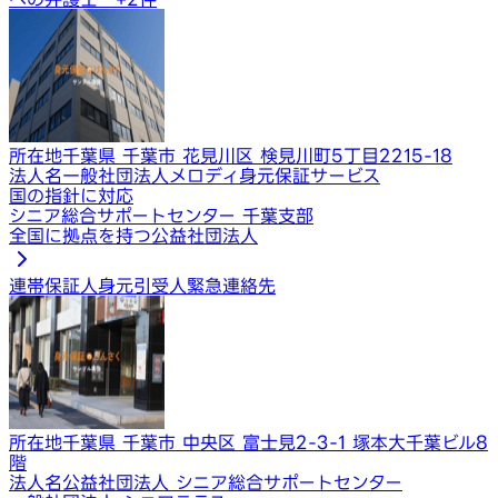
所在地
千葉県 千葉市 花見川区 検見川町5丁目2215-18
法人名
一般社団法人メロディ身元保証サービス
国の指針に対応
シニア総合サポートセンター 千葉支部
全国に拠点を持つ公益社団法人
連帯保証人
身元引受人
緊急連絡先
所在地
千葉県 千葉市 中央区 富士見2-3-1 塚本大千葉ビル8
階
法人名
公益社団法人 シニア総合サポートセンター