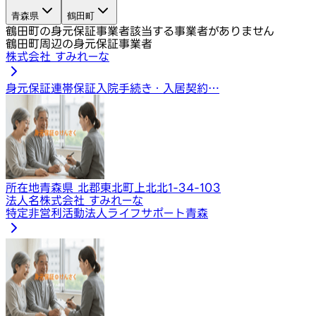
青森県
鶴田町
鶴田町の身元保証事業者
該当する事業者がありません
鶴田町周辺の身元保証事業者
株式会社 すみれーな
身元保証
連帯保証
入院手続き・入居契約…
所在地
青森県 北郡東北町上北北1-34-103
法人名
株式会社 すみれーな
特定非営利活動法人ライフサポート青森