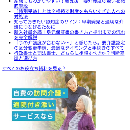
家族にもわかりやすい！要支援・要介護度の違いを徹
底解説
「特別受益」とは？相続で財産をもらいすぎた人への
対処法
知っておきたい認知症のサイン：早期発見と適切な介
護につなげるために
新入社員必読！身元保証書の書き方と提出までの流れ
を完全解説
「今の介護度が合わない…」と感じたら。要介護認定
の区分変更申請、最適なタイミングと手続きのすべて
行政書士と司法書士、どちらに相談すべきか？判断基
準と選び方
すべてのお役立ち資料を見る