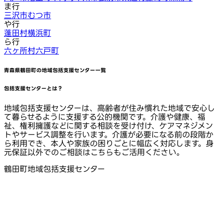
ま行
三沢市
むつ市
や行
蓬田村
横浜町
ら行
六ヶ所村
六戸町
青森県鶴田町
の地域包括支援センター一覧
包括支援センターとは？
地域包括支援センターは、高齢者が住み慣れた地域で安心し
て暮らせるように支援する公的機関です。介護や健康、福
祉、権利擁護などに関する相談を受け付け、ケアマネジメン
トやサービス調整を行います。介護が必要になる前の段階か
ら利用でき、本人や家族の困りごとに幅広く対応します。身
元保証以外でのご相談はこちらもご活用ください。
鶴田町地域包括支援センター