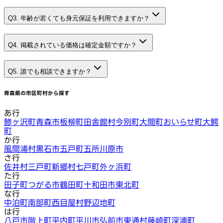
Q3. 年齢が若くても身元保証を利用できますか？
Q4. 掲載されている価格は確定金額ですか？
Q5. 誰でも相談できますか？
青森県
の市区町村から探す
あ行
鯵ヶ沢町
青森市
板柳町
田舎館村
今別町
大間町
おいらせ町
大鰐
町
か行
風間浦村
黒石市
五戸町
五所川原市
さ行
佐井村
三戸町
新郷村
七戸町
外ヶ浜町
た行
田子町
つがる市
鶴田町
十和田市
東北町
な行
中泊町
南部町
西目屋村
野辺地町
は行
八戸市
階上町
平内町
平川市
弘前市
東通村
藤崎町
深浦町