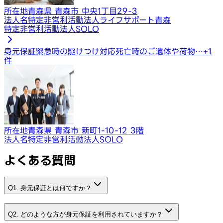
所在地
青森県 青森市 中央1丁目29-3
法人名
特定非営利活動法人ライフサポート青森
特定非営利活動法人SOLO
身元保証
緊急時の駆けつけ対応
死亡時のご遺体や荷物…
+
1
件
所在地
青森県 青森市 新町1-10-12 3階
法人名
特定非営利活動法人SOLO
よくある質問
Q1. 身元保証とは何ですか？
Q2. どのような方が身元保証を利用されていますか？