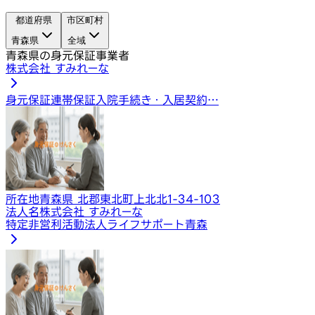
都道府県
市区町村
青森県
全域
青森県の身元保証事業者
株式会社 すみれーな
身元保証
連帯保証
入院手続き・入居契約…
所在地
青森県 北郡東北町上北北1-34-103
法人名
株式会社 すみれーな
特定非営利活動法人ライフサポート青森