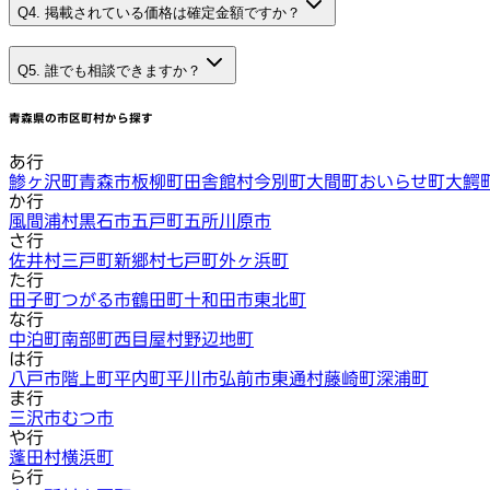
Q4. 掲載されている価格は確定金額ですか？
Q5. 誰でも相談できますか？
青森県
の市区町村から探す
あ行
鯵ヶ沢町
青森市
板柳町
田舎館村
今別町
大間町
おいらせ町
大鰐
か行
風間浦村
黒石市
五戸町
五所川原市
さ行
佐井村
三戸町
新郷村
七戸町
外ヶ浜町
た行
田子町
つがる市
鶴田町
十和田市
東北町
な行
中泊町
南部町
西目屋村
野辺地町
は行
八戸市
階上町
平内町
平川市
弘前市
東通村
藤崎町
深浦町
ま行
三沢市
むつ市
や行
蓬田村
横浜町
ら行