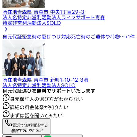
所在地
青森県 青森市 中央1丁目29-3
法人名
特定非営利活動法人ライフサポート青森
特定非営利活動法人SOLO
身元保証
緊急時の駆けつけ対応
死亡時のご遺体や荷物…
+
1
件
所在地
青森県 青森市 新町1-10-12 3階
法人名
特定非営利活動法人SOLO
身元保証選びを
無料でサポート
いたします
身元保証人の選び方がわからない
詳細の料金体系が知りたい
まずは話を聞いてみたい
電話で無料相談する
無料
0120-651-392