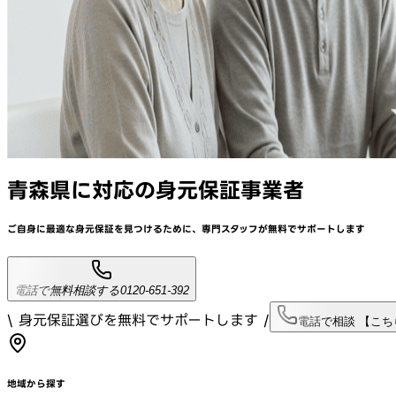
青森県
に対応
の身元保証事業者
ご自身に最適な身元保証を見つけるために、
専門スタッフが
無料でサポート
します
電話で無料相談する
0120-651-392
\ 身元保証選びを無料でサポートします /
電話で相談 【こ
地域から探す