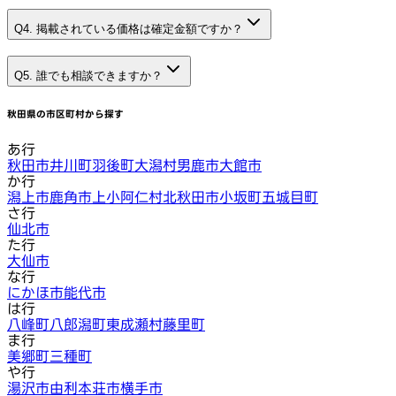
Q4. 掲載されている価格は確定金額ですか？
Q5. 誰でも相談できますか？
秋田県
の市区町村から探す
あ行
秋田市
井川町
羽後町
大潟村
男鹿市
大館市
か行
潟上市
鹿角市
上小阿仁村
北秋田市
小坂町
五城目町
さ行
仙北市
た行
大仙市
な行
にかほ市
能代市
は行
八峰町
八郎潟町
東成瀬村
藤里町
ま行
美郷町
三種町
や行
湯沢市
由利本荘市
横手市