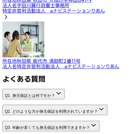
法人名
宇田川翼行政書士事務所
特定非営利活動法人 eナビステーションりあん
所在地
秋田県 能代市 清助町2番11号
法人名
特定非営利活動法人 eナビステーションりあん
よくある質問
Q1. 身元保証とは何ですか？
Q2. どのような方が身元保証を利用されていますか？
Q3. 年齢が若くても身元保証を利用できますか？