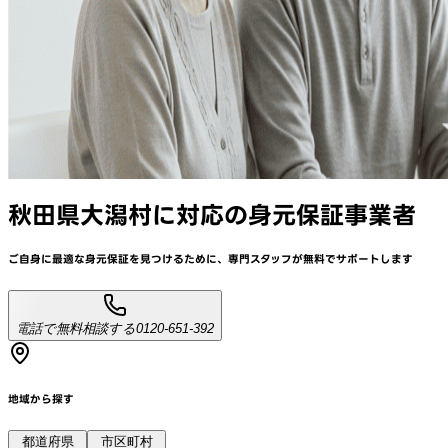
秋田県大潟村
に対応
の身元保証事業者
ご自身に最適な身元保証を見つけるために、
専門スタッフが
無料でサポート
します
電話で無料相談する
0120-651-392
地域から探す
都道府県
市区町村