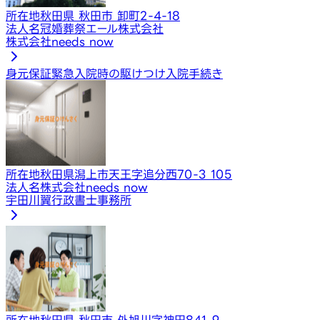
所在地
秋田県 秋田市 卸町2-4-18
法人名
冠婚葬祭エール株式会社
株式会社needs now
身元保証
緊急入院時の駆けつけ
入院手続き
所在地
秋田県潟上市天王字追分西70-3 105
法人名
株式会社needs now
宇田川翼行政書士事務所
所在地
秋田県 秋田市 外旭川字神田841-9