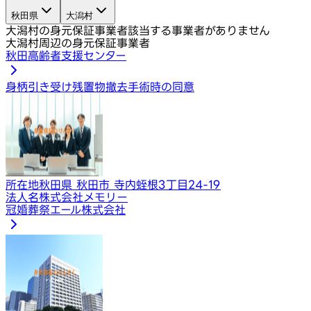
秋田県
大潟村
大潟村の身元保証事業者
該当する事業者がありません
大潟村周辺の身元保証事業者
秋田高齢者支援センター
身柄引き受け
残置物撤去
手術時の同意
所在地
秋田県 秋田市 寺内蛭根3丁目24-19
法人名
株式会社メモリー
冠婚葬祭エール株式会社